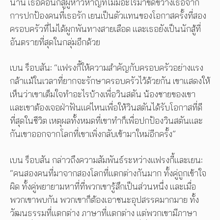
นาน เธอคือนักสู้ผู้ห้าวหาญที่ไม่มีอะไรมาขัดขวางเธอจาก
การปกป้องคนที่เธอรัก เยนเป็นตัวแทนของโอกาสครั้งที่สอง
ครอบครัวที่ไม่ได้ผูกพันทางสายเลือด และเธอยังเป็นนักสู้ที่
อันตรายที่สุดในกลุ่มอีกด้วย
เบน ร็อบสัน: “แฟรงกี้ให้ความสำคัญกับครอบครัวอย่างแรง
กล้าแม้ในเวลาที่ยากจะรักษาครอบครัวไว้ด้วยกัน เขาแสดงให้
เห็นว่าเขาเต็มใจทำอะไรบ้างเพื่อวินสตัน น้องชายของเขา
และเขาต้องเจอฝ่าฟันแค่ไหนเพื่อให้วินสตันได้รับโอกาสที่ดี
ที่สุดในชีวิต เหตุผลทั้งหมดที่เขาทำก็เพื่อปกป้องวินสตันและ
กันเขาออกจากโลกที่เขาเพิ่งกลับเข้ามาใหม่อีกครั้ง”
เบน ร็อบสัน กล่าวถึงความสัมพันธ์ระหว่างแฟรงกี้และเยน:
“คนสองคนที่มาจากสองโลกที่แตกต่างกันมาก ทั้งคู่ถูกเข้าใจ
ผิด ทั้งคู่พยายามหาที่ที่พวกเขารู้สึกเป็นส่วนหนึ่ง และเมื่อ
พวกเขาพบกัน พวกเขาก็ต้องเอาชนะอุปสรรคมากมาย ทั้ง
วัฒนธรรมที่แตกต่าง ภาษาที่แตกต่าง แต่พวกเขามีภาษา