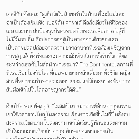
เจสสิก้า อัลเลน: “ลูเติบโตในนิวยอร์กในบ้านที่ไม่มีแม่และ
จำเป็นต้องเข้มแข็ง! เบอร์ตัน คาราเต้ คือสิ่งเดียวในชีวิตของ
เธอ และการปกป้องธุรกิจครอบครัวของเธอคือการต่อสู้ที่
ไม่มีวันจบสิ้น ศิลปะการต่อสู้เป็นทางออกเดียวของเธอ
เป็นการปลดปล่อยจากความยากลำบากที่เธอต้องเผชิญจาก
การสูญเสียทั้งพ่อและแม่ ความสัมพันธ์แบบทั้งรักทั้งเกลียด
ระหว่างเธอกับไมล์สนำพาเธอมาที่ The Continental สถานที่
ที่เธอเชื่อมโยงกับโลกที่เธอพยายามหลีกเลี่ยงมาทั้งชีวิต หญิง
สาวที่พยายามรักษาความชอบธรรม แต่มักจะจบลงด้วยการ
ยื่นมือเข้าไปในโลกอาชญากรใต้ดิน”
ฮิวเบิร์ต พอยท์-ดู จูร์: “ไมล์สเป็นปรมาจารย์ด้านอาวุธเพราะ
เขาใช้เวลาส่วนใหญ่ในสงคราม เรื่องราวเกิดขึ้นไม่กี่ปีหลังจบ
สงครามเวียดนาม ในสงคราม เขาได้เรียนรู้ทักษะและความ
เข้าใจมากมายเกี่ยวกับอาวุธ ทักษะของเขากลายเป็น