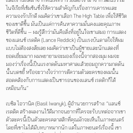
ไนจีเรียที่เข้มข้นซึ่งให้ความสำคัญกับเรื่องการเคารพและ
ความจงรักภักดี ผมคิดว่าเขาเลือก The High Table เพื่อให้ชีวิต
ของเขาดีขึ้น มันเป็นแค่การค้นหาความมั่นคงและคุณภาพ
ชีวิตที่ดีขึ้น — ผมรู้สึกว่ามันคือสิ่งที่อยู่ในใจเขาเสมอ การแสดง
ของแลนซ์ เรดดิค (Lance Reddick) เป็นแรงบันดาลใจให้ผม
แบบไม่ต้องสงสัยเลย ผมคิดว่าเขาเป็นผู้ชายและนักแสดงที่
ยอดเยี่ยมมาก ผมพยายามจะมองเรื่องนี้จากสองมุม ผมจะ
มองว่าเรื่องนี้เป็นแรงกดดันมหาศาลแล้วยอมถูกความกดดัน
นั้นบดขยี้ หรือจะวางใจว่าการตีความตัวละครของผมนั้น
สอดคล้องกับการแสดงเป็นชารอนของแลนซ์ เรดดิกก็ได้
เหมือนกัน”
เบซิล ไอวานิค (Basil Iwanyk), ผู้อำนวยการสร้าง: “แลนซ์
เรดดิค สร้างผลงานไว้ดีมากจนยากที่ใครจะรับบทต่อจากเขา
ตัวละครนี้เป็นตัวละครคลาสสิกที่คุณมักจะเห็นในภาพยนตร์
โดยที่เขาไม่ได้มีบทบาทมากนัก แต่ในภาพยนตร์เรื่องนี้ เขา