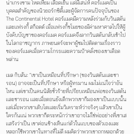
น่าเกรงขาม โหดเหี้ยม เลือดเย็น แต่มีเสน่ห์ คอร์แมคเป็น
บุคคลสำคัญของนิวยอร์กซิตี้และผู้จัดการคนปัจจุบันของ
The Continental Hotel คอร์แมคมีความหลังร่วมกับวินสตัน
และแฟรงกี้ สก็อตต์ เมื่อแฟรงกี้ขโมยของมีค่ามหาศาลไปให้ผู้
บังคับบัญชาของคอร์แมค คอร์แมคจึงลากวินสตันกลับเข้าไป
ในโลกอาชญากร ภาพยนตร์จะพาผู้ชมไปติดตามเรื่องราว
ของคอร์แมคเมื่อความโกรธและความบ้าคลั่งของเขาเดือด
พล่าน
เมล กิบสัน: “เขาเป็นเหมือนที่ปรึกษา (ของวินสตันและชา
รอน) อาจจะเป็นที่ปรึกษา หรือผู้ทรมาน ผมไม่แน่ใจว่าอัน
ไหน แต่เขาเป็นคนนิสัยชั่วร้ายที่เปรียบเหมือนพ่อของวินสตัน
และชารอน และเมื่อตอนยังเด็กพวกเขาก็มองเขาเป็นแบบนั้น
แต่เมื่อพวกเขาเติบโตและเริ่มวิเคราะห์ว่าจริงๆ แล้วเขาเป็น
ใครกันแน่ พวกเขาก็ตระหนักว่าเขาอาจไม่ใช่พ่ออย่างที่เขาเส
แสร้งว่าเป็น เขาค่อนข้างเห็นแก่ตัวในแบบของตัวเองและ
หลอกใช้พวกเขาในทางที่ไม่ดี ผมคิดว่าพวกเขาถูกหลอกด้วย