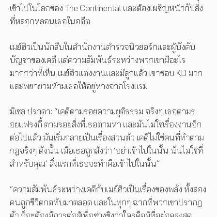
เข้าไปในโลกของ The Continental และต้องเผชิญหน้ากับสิ่ง
ที่หลอกหลอนเธอในอดีต
เมย์ฮิวเป็นนักสืบในสำนักงานตำรวจนิวยอร์กและผู้บังคับ
บัญชาของเคดี แต่ความสัมพันธ์ระหว่างพวกเขามีอะไร
มากกว่าที่เห็น เมย์ฮิวแต่งงานและมีลูกแล้ว เขาชอบ KD มาก
และพยายามห้ามเธอให้อยู่ห่างจากโรงแรม
มิเชล ปราดา: “เคดีตามรอยความยุติธรรม จริงๆ เธอตามร
อยแฟรงกี้ ตามรอยสิ่งที่เธอตามหา และมันไม่ใช่เรื่องงานอีก
ต่อไปแล้ว มันเริ่มกลายเป็นเรื่องส่วนตัว เคดีไม่ใช่คนที่ทำตาม
กฎจริงๆ ดังนั้น เมื่อเธอถูกสั่งว่า ‘อย่าเข้าไปในนั้น นั่นไม่ใช่ที่
สำหรับคุณ’ สิ่งแรกที่เธอจะทำคือเข้าไปในนั้น”
“ความสัมพันธ์ระหว่างเคดีกับเมย์ฮิวเป็นเรื่องของพลัง ทั้งสอง
คนถูกชีวิตกดทับมาตลอด และในทุกๆ ฉากที่พวกเขาปรากฏ
ตัว ก็จะต้องมีการต่อสู้เพื่อช่วงชิงว่าใครคือผู้ที่อยู่จุดสูงสุด