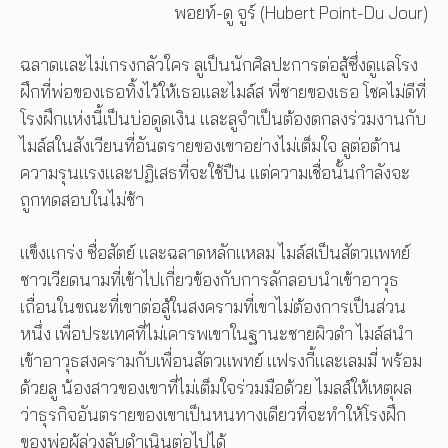
พอยท์-ดู จูร์ (Hubert Point-Du Jour)
ฉลาดและไม่เกรงกลัวใคร ลูเป็นนักศิลปะการต่อสู้ซึ่งดูแลโรง
ฝึกที่พ่อของเธอทิ้งไว้ให้เธอและไมล์ส พี่ชายของเธอ โชคไม่ดีที่
โรงฝึกแห่งนี้เป็นบ่อดูดเงิน และลูจำเป็นต้องตกลงร่วมงานกับ
ไมล์สในสังเวียนที่อันตรายของเขาอย่างไม่เต็มใจ ลูต่อต้าน
ความรุนแรงและปฏิเสธที่จะใช้ปืน แต่ความเชื่อนั้นกำลังจะ
ถูกทดสอบในไม่ช้า
แข็งแกร่ง ซื่อสัตย์ และฉลาดหลักแหลม ไมล์สเป็นสัตวแพทย์
ชาวเวียดนามที่เข้าไปเกี่ยวข้องกับการลักลอบนำเข้าอาวุธ
เถื่อนในขณะที่เขาต่อสู้ในสงครามที่เขาไม่ต้องการเป็นส่วน
หนึ่ง เพื่อประเทศที่ไม่เคารพเขาในฐานะชายผิวดำ ไมล์สนำ
เข้าอาวุธสงครามกับเพื่อนสัตวแพทย์ แฟรงกี้และเลมมี่ พร้อม
ด้วยลู น้องสาวของเขาที่ไม่เต็มใจร่วมมือด้วย ไมลส์ให้เหตุผล
ว่าธุรกิจอันตรายของเขาเป็นหนทางเดียวที่จะทำให้โรงฝึก
ของพ่อผู้ล่วงลับดำเนินต่อไปได้