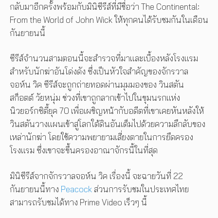
กลับมาอีกครั้งพร้อมกับมินิซีรีส์ที่มีชื่อว่า The Continental:
From the World of John Wick ให้ทุกคนได้รับชมกันในเดือน
กันยายนนี้
ซีรีส์จำนวนสามตอนนี้จะสำรวจที่มาและเบื้องหลังโรงแรม
สำหรับนักฆ่าอันโด่งดัง ซึ่งเป็นหัวใจสำคัญของจักรวาล
จอห์น วิค ซีรีส์จะถูกถ่ายทอดผ่านมุมมองของ วินสตัน
สก็อตต์ วัยหนุ่ม ช่วงที่เขาถูกลากเข้าไปในขุมนรกแห่ง
นิวยอร์กซิตี้ยุค 70 เพื่อเผชิญหน้ากับอดีตที่เขาเคยหันหลังให้
วินสตันวางแผนเข้าสู่โลกใต้ดินอันเต็มไปด้วยความลึกลับของ
เหล่านักฆ่า โดยใช้ความพยายามเสี่ยงตายในการยึดครอง
โรงแรม ซึ่งเขาจะขึ้นครองอาณาจักรนี้ในที่สุด
มินิซีรีส์จากจักรวาลจอห์น วิค เรื่องนี้ จะฉายวันที่ 22
กันยายนนี้ทาง
Peacock
ส่วนการรับชมในประเทศไทย
สามารถรับชมได้ทาง Prime Video เร็วๆ นี้