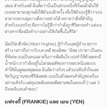
เสมอ สำหรับเคดี ฉันคิดว่านั่นเป็นส่วนหนึ่งที่เริ่มผลักดันให้
เธอพยายามปลุกพลังให้ตัวเองอีกครั้ง เพื่อให้ตัวเองรู้สึกว่าเธอ
สามารถควบคุมบางสิ่งบางอย่างได้ เพราะว่าสิ่งที่สำคัญ
สำหรับเธอจริงๆ คือการไม่รู้สึกว่ากำลังถูกชีวิตกระทำ แต่เธอ
ต่างหากที่ลงมือทำบางอย่างให้เกิดขึ้นในชีวิต”
อัลเบิร์ต ฮิวจ์ส (Albert Hughes), ผู้กำกับและผู้อำนวยการ
สร้าง กล่าวถึงการรับบท เคดี ของมิเชล: “มิเชล ปราดา เป็นคน
ที่พิเศษ เธอเป็นคนฉลาดในการตัดสินใจ เธอทำให้ตัวละครมี
น้ำหนัก เรากำลังอยู่ในโลกสมมติของการหลบหนีและเธอ
ทำให้มันดูสมเหตุสมผล ฉันคิดว่าจริงๆ แล้วเธอคือหัวใจและ
จิตวิญญาณของซีรีส์เลยล่ะ เธอเป็นตัวละครสำคัญของเรื่อง
อย่างแท้จริง แต่คุณจะต้องคอยติดตามชมในตอนที่ 2 และ 3
ถึงจะค้นพบคำตอบ”
แฟรงกี้ (FRANKIE) และ เยน (YEN)