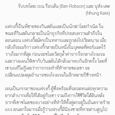
รับบทโดย: เบน ร็อบสัน (Ben Robson) และ นุห์ง เคต
(Nhung Kate)
แฟรงกี้เป็นพี่ชายของวินสตันและเป็นนักฆ่าโดยกำเนิด ใน
ขณะที่วินสตันกลายเป็นนักธุรกิจที่ประสบความสำเร็จใน
ลอนดอน แฟรงกี้สมัครเป็นทหารและถูกส่งไปเวียดนาม เมื่อ
กลับถึงอเมริกา แฟรงกี้กลายเป็นหนึ่งในบุคคลที่คอร์แมคไว้
วางใจมากที่สุด ก่อนจะขโมยวัตถุล้ำค่าจากใจกลางโรงแรม
และวางแผนให้เขากับวินสตันได้กลับมาพบกันอีกครั้ง โดยที่
เขาเองก็ไม่รู้เลยว่าการกระทำที่ท้าทายของเขา จะ
เปลี่ยนแปลงดุลอำนาจของโรงแรมในอีกหลายปีข้างหน้า
เยนเป็นภรรยาของแฟรงกี้ ผู้ซึ่งพร้อมที่จะอดทนต่อทุกความ
ยากลำบากเพื่อให้ได้อยู่กับเขา รวมถึงการใช้ชีวิตใต้ดินหลัง
จากที่เขาขโมยของบางอย่างที่ทำให้ทั้งคู่ตกอยู่ในอันตรายร้าย
แรง เยนตกใจมากเมื่อรู้ว่าแฟรงกี้มีน้องชายที่หายสาบสูญไป