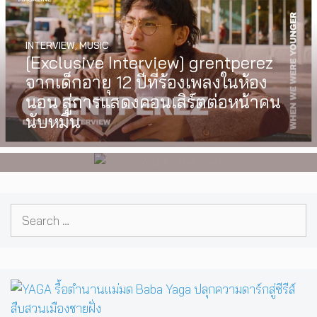
INTERVIEW
,
MUSIC
WATCH
,
LGBTQIAN+
[Exclusive Interview] grentperez
I Wish You All the Best เรื่องราวของ
จากเด็กอายุ 12 ปีที่ร้องเพลงในห้อง
วัยรุ่นนอนไบนารี่ กับครอบครัวที่เขา
นอน สู่การแสดงคอนเสิร์ตต่อหน้าคน
เลือกได้เอง ผลงานการกำกับ
นับหมื่น
ภาพยนตร์เรื่องแรกของ Tommy
Dorfman
Search
for: