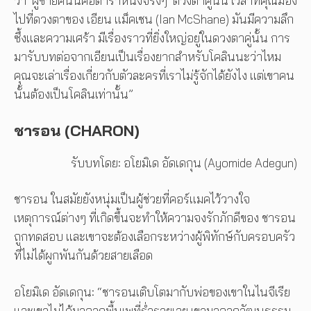
ว่า ‘ผู้ชายคนนี้คือดาราหนังจริงๆ’ ดวงตาคู่นั้น เวลาที่คุณมอง
ไปที่ดวงตาของ เอียน แม็คเชน (Ian McShane) มันมีความลึก
ซึ้งและความเศร้า มีเรื่องราวที่ยิ่งใหญ่อยู่ในดวงตาคู่นั้น การ
มารับบทต่อจากเอียนเป็นเรื่องยากสำหรับโคลินนะว่าไหม
คุณจะเล่าเรื่องเกี่ยวกับตัวละครที่เราไม่รู้จักได้ยังไง แต่เขาคน
นั้นต้องเป็นโคลินเท่านั้น”
ชารอน (CHARON)
รับบทโดย: อโยมิเด อัดเดกุน (Ayomide Adegun)
ชารอน ในสมัยยังหนุ่มเป็นผู้ช่วยที่คอร์แมคไว้วางใจ
เหตุการณ์ต่างๆ ที่เกิดขึ้นจะทำให้ความจงรักภักดีของ ชารอน
ถูกทดสอบ และเขาจะต้องเลือกระหว่างผู้พิทักษ์กับครอบครัว
ที่ไม่ได้ผูกพันกันด้วยสายเลือด
อโยมิเด อัดเดกุน: “ชารอนเติบโตมากับพ่อของเขาในไนจีเรีย
และเขาไม่ได้มาจากพื้นเพที่ร่ำรวยเลย เขามาจากวัฒนธรรม