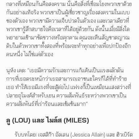
กลางที่เหมือนกันคือสงคราม นั่นคือสิ่งที่เชื่อมโยงพวกเขาด้วย
กันอย่างแท้จริง พวกเขาเป็นผู้เชี่ยวชาญเรื่องสงครามในแบบ
ของตัวเอง พวกเขามีความเจ็บปวดในตัวเอง และเวลาเดียวที่
พวกเขารู้สึกสบายใจคือเวลาที่ได้อยู่ด้วยกัน ดังนั้นเมื่อมีสิ่งใด
พยายามเข้ามาขัดขวางหรือคุกคาม คุณจะเห็นสัญชาตญาณ
ดิบในตัวพวกเขาทั้งสองที่พร้อมจะทำทุกอย่างเพื่อปกป้องอีก
คนหนึ่ง ไม่ใช่แค่ตัวเอง
นุห์ง เคต: “เธอมีความรักและการแก้แค้นเป็นแรงผลักดัน
การที่เธอตระหนักว่าเธอสามารถเอาชนะใครก็ได้ที่ทำร้าย
เธอ ทำให้เธอมีแรงที่จะสู้ต่อไป แฟรงกี้เป็นเหมือนแสงสว่างที่
ปลายอุโมงค์สำหรับเยน ความสัมพันธ์ระหว่างพวกเขาเป็น
ความสัมพันธ์ที่เร่าร้อนและเข้มข้นมาก”
ลู (LOU) และ ไมล์ส (MILES)
รับบทโดย: เจสสิก้า อัลเลน (Jessica Allain) และ ฮิวเบิร์ต