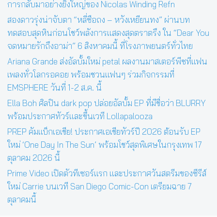
การกลับมาอย่างยิ่งใหญ่ของ Nicolas Winding Refn
สองดาวรุ่งน่าจับตา “หลี่ซือถง – หวังเหยียนทง” ผ่านบท
ทดสอบสุดหินก่อนโชว์พลังการแสดงสุดตราตรึง ใน “Dear You
จดหมายรักถึงอาม่า” 6 สิงหาคมนี้ ที่โรงภาพยนตร์ทั่วไทย
Ariana Grande ส่งอัลบั้มใหม่ petal ผลงานมาสเตอร์พีซที่แฟน
เพลงทั่วโลกรอคอย พร้อมชวนแฟนๆ ร่วมกิจกรรมที่
EMSPHERE วันที่ 1-2 ส.ค. นี้
Ella Boh ศิลปิน dark pop ปล่อยอัลบั้ม EP ที่มีชื่อว่า BLURRY
พร้อมประกาศทัวร์และขึ้นเวที Lollapalooza
PREP คัมแบ็กเอเชีย! ประกาศเอเชียทัวร์ปี 2026 ต้อนรับ EP
ใหม่ ‘One Day In The Sun’ พร้อมโชว์สุดพิเศษในกรุงเทพ 17
ตุลาคม 2026 นี้
Prime Video เปิดตัวทีเซอร์แรก และประกาศวันสตรีมของซีรีส์
ใหม่ Carrie บนเวที San Diego Comic-Con เตรียมฉาย 7
ตุลาคมนี้