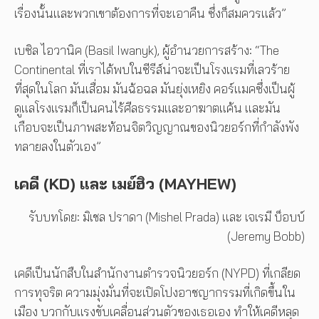
เรื่องนั้นและพวกเขาต้องการที่จะเอาคืน ซึ่งก็สมควรแล้ว”
เบซิล ไอวานิค (Basil Iwanyk), ผู้อำนวยการสร้าง: “The
Continental ที่เราได้พบในซีรีส์น่าจะเป็นโรงแรมที่เลวร้าย
ที่สุดในโลก มันเสื่อม มันฉ้อฉล มันยุ่งเหยิง คอร์แมคซึ่งเป็นผู้
ดูแลโรงแรมก็เป็นคนไร้ศีลธรรมและอาฆาตแค้น และมัน
เกือบจะเป็นภาพสะท้อนจิตวิญญาณของนิวยอร์กที่กำลังพัง
ทลายลงในตัวเอง”
เคดี (KD) และ เมย์ฮิว (MAYHEW)
รับบทโดย: มิเชล ปราดา (Mishel Prada) และ เจเรมี บ็อบบ์
(Jeremy Bobb)
เคดีเป็นนักสืบในสำนักงานตำรวจนิวยอร์ก (NYPD) ที่เกลียด
การทุจริต ความมุ่งมั่นที่จะเปิดโปงอาชญากรรมที่เกิดขึ้นใน
เมือง บวกกับแรงขับเคลื่อนส่วนตัวของเธอเอง ทำให้เคดีหลุด