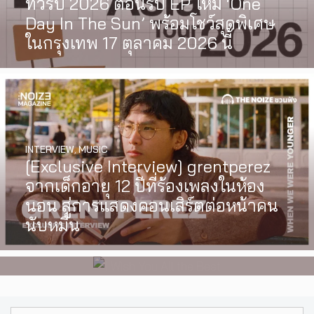
ทัวร์ปี 2026 ต้อนรับ EP ใหม่ ‘One
Day In The Sun’ พร้อมโชว์สุดพิเศษ
ในกรุงเทพ 17 ตุลาคม 2026 นี้
INTERVIEW
,
MUSIC
WATCH
,
LGBTQIAN+
[Exclusive Interview] grentperez
I Wish You All the Best เรื่องราวของ
จากเด็กอายุ 12 ปีที่ร้องเพลงในห้อง
วัยรุ่นนอนไบนารี่ กับครอบครัวที่เขา
นอน สู่การแสดงคอนเสิร์ตต่อหน้าคน
เลือกได้เอง ผลงานการกำกับ
นับหมื่น
ภาพยนตร์เรื่องแรกของ Tommy
Dorfman