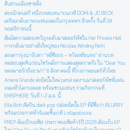
สืบสวนเมืองชายฝั่ง
สองนักดนตรี หนึ่งบทสนทนาบนเวที DOMi & JD BECK
เตรียมกลับมาพบแฟนเพลงในกรุงเทพฯ อีกครั้ง วันที่ 24
พฤศจิกายนนี้
สัมผัสความสยองขวัญระดับมาสเตอร์พีซใน Her Private Hell
การกลับมาอย่างยิ่งใหญ่ของ Nicolas Winding Refn
สองดาวรุ่งน่าจับตา “หลี่ซือถง – หวังเหยียนทง” ผ่านบท
ทดสอบสุดหินก่อนโชว์พลังการแสดงสุดตราตรึง ใน “Dear You
จดหมายรักถึงอาม่า” 6 สิงหาคมนี้ ที่โรงภาพยนตร์ทั่วไทย
Ariana Grande ส่งอัลบั้มใหม่ petal ผลงานมาสเตอร์พีซที่แฟน
เพลงทั่วโลกรอคอย พร้อมชวนแฟนๆ ร่วมกิจกรรมที่
EMSPHERE วันที่ 1-2 ส.ค. นี้
Ella Boh ศิลปิน dark pop ปล่อยอัลบั้ม EP ที่มีชื่อว่า BLURRY
พร้อมประกาศทัวร์และขึ้นเวที Lollapalooza
PREP คัมแบ็กเอเชีย! ประกาศเอเชียทัวร์ปี 2026 ต้อนรับ EP
ใหม่ ‘One Day In The Sun’ พร้อมโชว์สุดพิเศษในกรุงเทพ 17