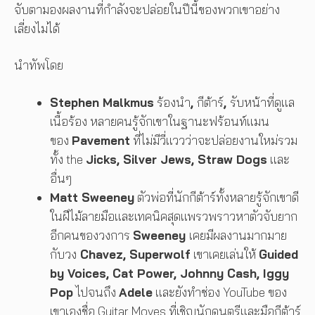
จับตามองผลงานที่กำลังจะปล่อยในปีนี้ของพวกเขาอย่าง
เลี่ยงไม่ได้
นำทัพโดย
Stephen Malkmus
ร้องนำ
,
กีต้าร์
,
รับหน้าที่ดูแล
เนื้อร้อง หลายคนรู้จักเขาในฐานะฟร้อนท์แมน
ของ
Pavement
ที่ไม่มีวี่แววว่าจะปล่อยงานใหม่รวม
ทั้ง the
Jicks, Silver Jews, Straw Dogs
และ
อื่นๆ
Matt Sweeney
ตัวพ่อที่นักกีต้าร์ทั้งหลายรู้จักเขาดี
ในฝีไม้ลายมือและเทคนิคสุดแพรวพราวหาตัวจับยาก
อีกคนของวงการ
Sweeney
เคยมีผลงานมากมาย
กับวง
Chavez, Superwolf
เขาเคยเล่นให้
Guided
by Voices, Cat Power, Johnny Cash, Iggy
Pop
ไปจนถึง
Adele
และยังทำช่อง YouTube ของ
เขาเองชื่อ Guitar Moves ที่เชิญนักดนตรีและมือกีต้าร์