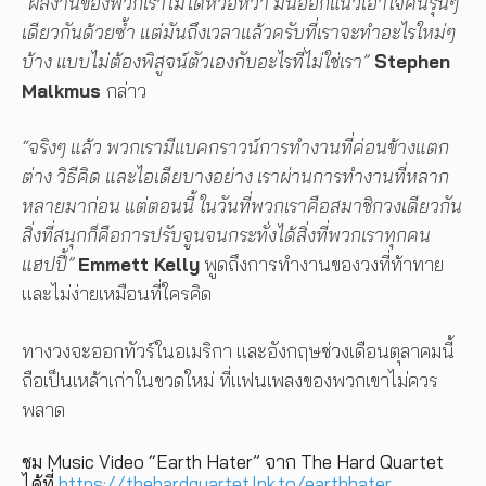
“ผลงานของพวกเราไม่ได้หวือหวา มันออกแนวเอาใจคนรุ่นๆ
เดียวกันด้วยซ้ำ แต่มันถึงเวลาแล้วครับที่เราจะทำอะไรใหม่ๆ
บ้าง แบบไม่ต้องพิสูจน์ตัวเองกับอะไรที่ไม่ใช่เรา”
Stephen
Malkmus
กล่าว
“จริงๆ แล้ว พวกเรามีแบคกราวน์การทำงานที่ค่อนข้างแตก
ต่าง วิธีคิด และไอเดียบางอย่าง เราผ่านการทำงานที่หลาก
หลายมาก่อน แต่ตอนนี้ ในวันที่พวกเราคือสมาชิกวงเดียวกัน
สิ่งที่สนุกก็คือการปรับจูนจนกระทั่งได้สิ่งที่พวกเราทุกคน
แฮปปี้”
Emmett Kelly
พูดถึงการทำงานของวงที่ท้าทาย
และไม่ง่ายเหมือนที่ใครคิด
ทางวงจะออกทัวร์ในอเมริกา และอังกฤษช่วงเดือนตุลาคมนี้
ถือเป็นเหล้าเก่าในขวดใหม่
ที่แฟนเพลงของพวกเขาไม่ควร
พลาด
ชม Music Video “Earth Hater” จาก The Hard Quartet
ได้ที่
https://thehardquartet.lnk.to/earthhater