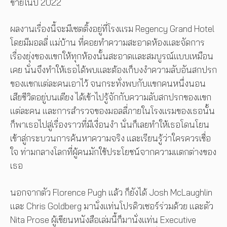
ขายในปี 2022
ผลงานเรื่องนี้จะมีเซตติ้งอยู่ที่โรงแรม Regency Grand Hotel
โดยมีมอลลี่ แม่บ้าน ที่คอยทำความสะอาดห้องและจัดการ
เรื่องยุ่งของแขกให้ทุกห้องนั้นสะอาดและสมบูรณ์แบบเหมือน
เคย นั่นจึงทำให้เธอได้พบและต้องเก็บงงำความลับอันสกปรก
ของแขกแต่ละคนเอาไว้ จนกระทั่งพบกับแขกคนหนึ่งนอน
เสียชีวิตอยู่บนเตียง ได้เข้าไปรู้จักกับความลับสกปรกของแขก
แต่ละคน และการสำรวจของมอลลี่ภายในโรงแรมของเธอนั้น
ก็พาเธอไปสู่เรื่องราวที่มีเงื่อนงำ นั่นก็เลยทำให้เธอโดนโยน
เข้าสู่กระบวนการค้นหาความจริง และเรียนรู้ว่าใครควรเชื่อ
ใจ ท่ามกลางโลกที่ผู้คนมักใช้ประโยชน์จากความแตกต่างของ
เธอ
นอกจากตัว Florence Pugh แล้ว ก็ยังได้ Josh McLaughlin
และ Chris Goldberg มานั่งแท่นโปรดิวเซอร์ร่วมด้วย และตัว
Nita Prose ผู้เขียนหนังสือเล่มนี้ก็มานั่งแท่น Executive