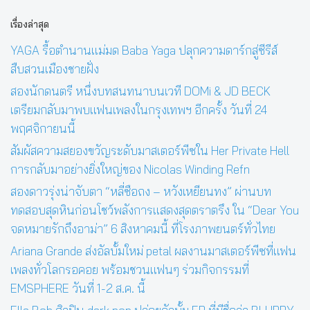
เรื่องล่าสุด
YAGA รื้อตำนานแม่มด Baba Yaga ปลุกความดาร์กสู่ซีรีส์
สืบสวนเมืองชายฝั่ง
สองนักดนตรี หนึ่งบทสนทนาบนเวที DOMi & JD BECK
เตรียมกลับมาพบแฟนเพลงในกรุงเทพฯ อีกครั้ง วันที่ 24
พฤศจิกายนนี้
สัมผัสความสยองขวัญระดับมาสเตอร์พีซใน Her Private Hell
การกลับมาอย่างยิ่งใหญ่ของ Nicolas Winding Refn
สองดาวรุ่งน่าจับตา “หลี่ซือถง – หวังเหยียนทง” ผ่านบท
ทดสอบสุดหินก่อนโชว์พลังการแสดงสุดตราตรึง ใน “Dear You
จดหมายรักถึงอาม่า” 6 สิงหาคมนี้ ที่โรงภาพยนตร์ทั่วไทย
Ariana Grande ส่งอัลบั้มใหม่ petal ผลงานมาสเตอร์พีซที่แฟน
เพลงทั่วโลกรอคอย พร้อมชวนแฟนๆ ร่วมกิจกรรมที่
EMSPHERE วันที่ 1-2 ส.ค. นี้