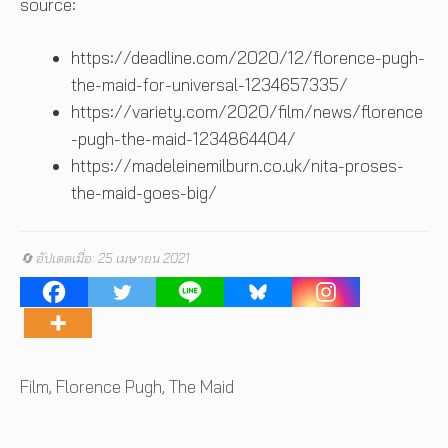
source:
https://deadline.com/2020/12/florence-pugh-
the-maid-for-universal-1234657335/
https://variety.com/2020/film/news/florence
-pugh-the-maid-1234864404/
https://madeleinemilburn.co.uk/nita-proses-
the-maid-goes-big/
🔄 อัปเดตเมื่อ: 25 เมษายน 2021
Tags
Film
,
Florence Pugh
,
The Maid