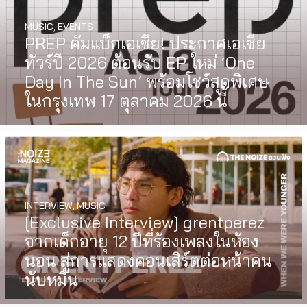
MUSIC
,
EVENTS
PREP คัมแบ็กเอเชีย! ประกาศเอเชีย
ทัวร์ปี 2026 ต้อนรับ EP ใหม่ ‘One
Day In The Sun’ พร้อมโชว์สุดพิเศษ
ในกรุงเทพ 17 ตุลาคม 2026 นี้
INTERVIEW
,
MUSIC
WATCH
,
LGBTQIAN+
[Exclusive Interview] grentperez
I Wish You All the Best เรื่องราวของ
จากเด็กอายุ 12 ปีที่ร้องเพลงในห้อง
วัยรุ่นนอนไบนารี่ กับครอบครัวที่เขา
นอน สู่การแสดงคอนเสิร์ตต่อหน้าคน
เลือกได้เอง ผลงานการกำกับ
นับหมื่น
ภาพยนตร์เรื่องแรกของ Tommy
Dorfman