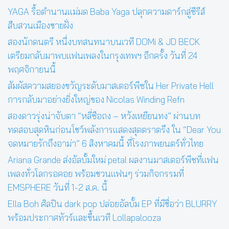
YAGA รื้อตำนานแม่มด Baba Yaga ปลุกความดาร์กสู่ซีรีส์
สืบสวนเมืองชายฝั่ง
สองนักดนตรี หนึ่งบทสนทนาบนเวที DOMi & JD BECK
เตรียมกลับมาพบแฟนเพลงในกรุงเทพฯ อีกครั้ง วันที่ 24
พฤศจิกายนนี้
สัมผัสความสยองขวัญระดับมาสเตอร์พีซใน Her Private Hell
การกลับมาอย่างยิ่งใหญ่ของ Nicolas Winding Refn
สองดาวรุ่งน่าจับตา “หลี่ซือถง – หวังเหยียนทง” ผ่านบท
ทดสอบสุดหินก่อนโชว์พลังการแสดงสุดตราตรึง ใน “Dear You
จดหมายรักถึงอาม่า” 6 สิงหาคมนี้ ที่โรงภาพยนตร์ทั่วไทย
Ariana Grande ส่งอัลบั้มใหม่ petal ผลงานมาสเตอร์พีซที่แฟน
เพลงทั่วโลกรอคอย พร้อมชวนแฟนๆ ร่วมกิจกรรมที่
EMSPHERE วันที่ 1-2 ส.ค. นี้
Ella Boh ศิลปิน dark pop ปล่อยอัลบั้ม EP ที่มีชื่อว่า BLURRY
พร้อมประกาศทัวร์และขึ้นเวที Lollapalooza