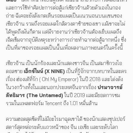
และการใช้ท่าศิลปะการต่อสู้แก่เซียวจ้านด้วยตัวเองในกอง
ถ่าย ฉีเคอะยังสังเกตเห็นรอยแผลเป็นแนวนอนบนแขนของ
เซียวจ้าน รวมถึงรอยแผลใกล้ดวงตาซ้ายของเขา แม้เขาจะไม่
ได้พูดถึงมันก็ตาม แต่มีรายงานว่าเซียวจ้านต้องเย็บแผลถึง
เจ็ดเข็มจากอุบัติเหตุระหว่างการถ่ายทำฉากต่อสู้ฉากหนึ่ง ซึ่ง
เป็นที่มาของรอยแผลเป็นนั้นเพื่อผลงานภาพยนตร์ในครั้งนี้
เซียวจ้าน เป็นนักร้องและนักแสดงชาวจีน เป็นสมาชิกวงไอ
ดอลชาย
เอ็กซ์ไนน์ (X NINE)
เป็นที่รู้จักจากบทบาทในละคร
เรื่อง ฮ่องเต้ที่รัก ( Oh! My Emperor) ในปี 2018 และโด่งดัง
ในวงกว้างทั้งในและนอกประเทศจีนจากเรื่อง
ปรมาจารย์
ลัทธิมาร (The Untamed)
ในปี 2019 และมียอดการชม
รวมในแพลตฟอร์ม Tencent ถึง 1.01 หมื่นล้าน
ความฮอตสุดขีดที่ไม่มีอะไรมาฉุดเขาได้ ของนักแสดงซุปเปอร์
สตาร์สุดหล่อระดับแถวหน้าของ จีน เอเชีย และระดับโลก