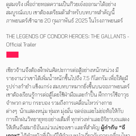
ดูสมจริง เพื่อถ่ายทอดความเป็นก๊วยเจ๋งออกมาได้อย่าง
สมบูรณ์แบบ เขาต้องเตรียมตัวสำหรับบทบาทสำคัญนี้
ภาพยนตร์เข้าฉาย 20 กุมภาพันธ์ 2025 ในโรงภาพยนตร์
THE LEGENDS OF CONDOR HEROES: THE GALLANTS -
Official Trailer
เซียวจ้านจึงต้องฝึกฝนศิลปะการต่อสู้อย่างหนักหน่วง มี
รายงานว่าเขาได้เพิ่มน้ำหนักขึ้นไปถึง 7.5 กิโลกรัม เพื่อให้ดูมี
รูปร่างกำยำ แข็งแกร่ง สมบทบาทมากยิ่งขึ้นบนจอภาพยนตร์
เขาต้องเรียนรู้การต่อสู้โดยใช้ฝ่ามือและกำปั้น ฝึกการใช้อาวุธ
จำพวก ดาบ กระบอง รวมถึงการเคลื่อนไหวร่างกาย
ต่างๆ นักแสดงหนุ่ม ทุ่มเท มุ่งมั่น จดจ่อและไม่ย่อท้อให้กับ
การฝึกฝนวิทยายุทธอย่างเต็มที่ ทุกท่วงท่าและอิริยาบถแสดง
ให้เห็นถึงสมาธิอันแน่วแน่ของเขา และที่สำคัญ
ผู้กำกับ “ฉี
เคอะ”
ได้ทำหน้าที่เป็นผู้ให้คำแนะนำเกี่ยวกับการเคลื่อนไหว