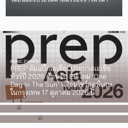
MUSIC
,
EVENTS
PREP คัมแบ็กเอเชีย! ประกาศเอเชีย
INTERVIEW
,
MUSIC
WATCH
,
LGBTQIAN+
ทัวร์ปี 2026 ต้อนรับ EP ใหม่ ‘One
[Exclusive Interview] grentperez
I Wish You All the Best เรื่องราวของ
Day In The Sun’ พร้อมโชว์สุดพิเศษ
จากเด็กอายุ 12 ปีที่ร้องเพลงในห้อง
วัยรุ่นนอนไบนารี่ กับครอบครัวที่เขา
ในกรุงเทพ 17 ตุลาคม 2026 นี้
นอน สู่การแสดงคอนเสิร์ตต่อหน้าคน
เลือกได้เอง ผลงานการกำกับ
นับหมื่น
ภาพยนตร์เรื่องแรกของ Tommy
Dorfman