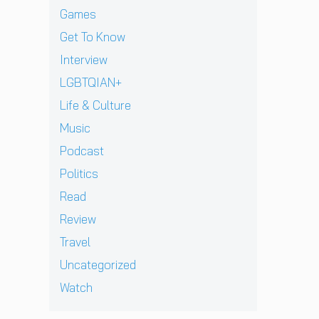
B
e
ฝั่
ก
ย
า
Games
E
w
ง
า
ทั
ง
C
]
Get To Know
ร
ว
ด
K
g
ก
ร์
า
Interview
เ
r
ลั
ปี
ว
ต
e
LGBTQIAN+
บ
2
คื
รี
n
ม
0
อ
Life & Culture
ย
t
า
2
ค
ม
p
อ
Music
6
ว
ก
e
ย่
ต้
า
Podcast
ลั
r
า
อ
ม
บ
e
ง
น
Politics
ห
ม
z
ยิ่
รั
วั
Read
า
จ
ง
บ
ง
พ
า
ใ
E
Review
สุ
บ
ก
ห
P
ด
Travel
แ
เ
ญ่
ใ
ท้
ฟ
ด็
ข
ห
Uncategorized
า
น
ก
อ
ม่
ย
Watch
เ
อ
ง
‘
ก่
พ
า
N
O
อ
ล
ยุ