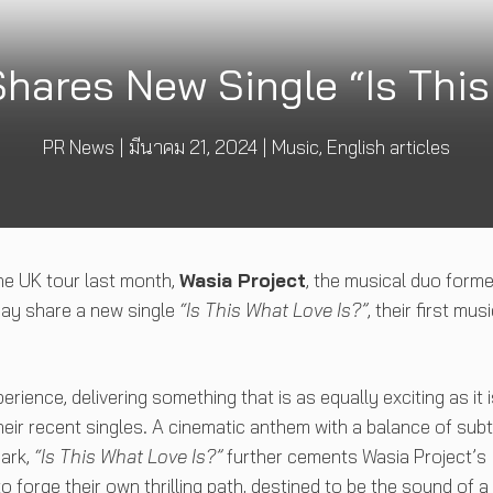
Shares New Single “Is This
PR News
|
มีนาคม 21, 2024
|
Music
,
English articles
ine UK tour last month,
Wasia Project
, the musical duo form
day share a new single
“Is This What Love Is?”
, their first mus
rience, delivering something that is as equally exciting as it i
heir recent singles. A cinematic anthem with a balance of subt
ark,
“Is This What Love Is?”
further cements Wasia Project’s
 forge their own thrilling path, destined to be the sound of a