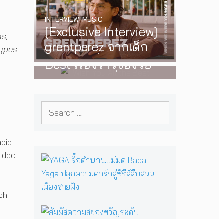
พร้อมโชว์สุดพิเศษใน
INTERVIEW
,
MUSIC
กรุงเทพ 17 ตุลาคม
[Exclusive Interview]
2026 นี้
ns,
WATCH
,
LGBTQIAN+
grentperez จากเด็ก
I Wish You All the
types
อายุ 12 ปีที่ร้องเพลงใน
Best เรื่องราวของวัย
ห้องนอน สู่การแสดง
รุ่นนอนไบนารี่ กับ
คอนเสิร์ตต่อหน้าคนนับ
ครอบครัวที่เขาเลือกได้
หมื่น
Search
เอง ผลงานการกำกับ
for:
ภาพยนตร์เรื่องแรกของ
Tommy Dorfman
ndie-
video
Y
A
G
A
ich
รื้
อ
สั