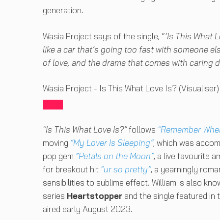
generation.
Wasia Project says of the single, “
‘Is This What 
like a car that’s going too fast with someone e
of love, and the drama that comes with caring d
Wasia Project - Is This What Love Is? (Visualiser)
“Is This What Love Is?”
follows
“Remember Whe
moving
“My Lover Is Sleeping”
, which was accomp
pop gem
“Petals on the Moon”
, a live favourite
for breakout hit
“ur so pretty”
, a yearningly roma
sensibilities to sublime effect. William is also k
series
Heartstopper
and the single featured in 
aired early August 2023.