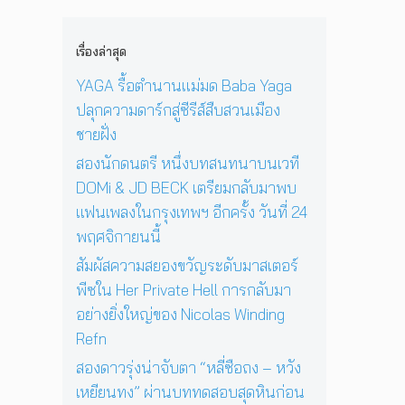
i
n
น
ง
1
c
e
ด
ใ
2
o
D
ว
เรื่องล่าสุด
น
ปี
l
a
ง
ก
ที่
a
y
YAGA รื้อตำนานแม่มด Baba Yaga
อ
รุ
ร้
s
I
า
ปลุกความดาร์กสู่ซีรีส์สืบสวนเมือง
ง
อ
W
n
ทิ
เ
ง
ชายฝั่ง
i
T
ต
ท
เ
n
h
ย์
สองนักดนตรี หนึ่งบทสนทนาบนเวที
พ
พ
d
e
จ
DOMi & JD BECK เตรียมกลับมาพบ
ฯ
ล
i
S
ะ
อี
ง
แฟนเพลงในกรุงเทพฯ อีกครั้ง วันที่ 24
n
u
ดั
ก
ใ
g
n
พฤศจิกายนนี้
บ
ค
น
R
’
สู
รั้
ห้
สัมผัสความสยองขวัญระดับมาสเตอร์
e
พ
ญ
ง
อ
f
ร้
พีซใน Her Private Hell การกลับมา
วั
ง
n
อ
อย่างยิ่งใหญ่ของ Nicolas Winding
น
น
ม
Refn
ที่
อ
โ
2
น
ช
สองดาวรุ่งน่าจับตา “หลี่ซือถง – หวัง
4
สู่
ว์
เหยียนทง” ผ่านบททดสอบสุดหินก่อน
พ
ก
สุ