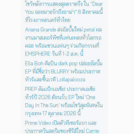
ฤ
า
โชว์พลังการแสดงสุดตราตรึง ใน “Dear
ด
ศ
ร
You จดหมายรักถึงอาม่า” 6 สิงหาคมนี้
พิ
จิ
แ
เ
ที่โรงภาพยนตร์ทั่วไทย
ก
ส
ศ
า
ด
Ariana Grande ส่งอัลบั้มใหม่ petal ผล
ษ
ย
ง
ใ
งานมาสเตอร์พีซที่แฟนเพลงทั่วโลกรอ
น
ค
น
คอย พร้อมชวนแฟนๆ ร่วมกิจกรรมที่
นี้
อ
ก
EMSPHERE วันที่ 1-2 ส.ค. นี้
น
รุ
เ
ง
Ella Boh ศิลปิน dark pop ปล่อยอัลบั้ม
สิ
เ
EP ที่มีชื่อว่า BLURRY พร้อมประกาศ
ร์
ท
ต
ทัวร์และขึ้นเวที Lollapalooza
พ
ต่
1
PREP คัมแบ็กเอเชีย! ประกาศเอเชีย
อ
7
ทัวร์ปี 2026 ต้อนรับ EP ใหม่ ‘One
ห
ตุ
น้
Day In The Sun’ พร้อมโชว์สุดพิเศษใน
ล
า
า
กรุงเทพ 17 ตุลาคม 2026 นี้
ค
ค
Prime Video เปิดตัวทีเซอร์แรก และ
น
ม
นั
ประกาศวันสตรีมของซีรีส์ใหม่ Carrie
2