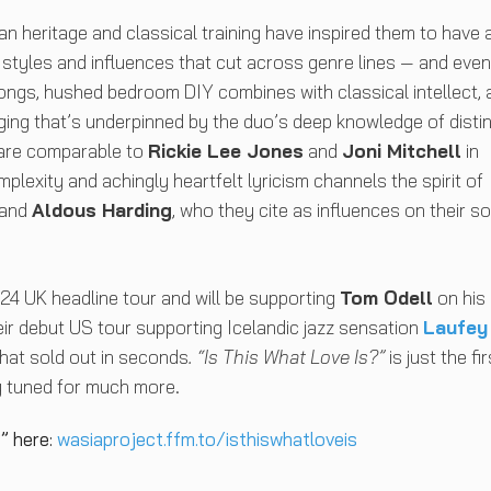
an heritage and classical training have inspired them to have 
styles and influences that cut across genre lines — and even
 songs, hushed bedroom DIY combines with classical intellect,
rging that’s underpinned by the duo’s deep knowledge of disti
 are comparable to
Rickie Lee Jones
and
Joni Mitchell
in
plexity and achingly heartfelt lyricism channels the spirit of
and
Aldous Harding
, who they cite as influences on their s
24 UK headline tour and will be supporting
Tom Odell
on his
ir debut US tour supporting Icelandic jazz sensation
Laufey
that sold out in seconds
. “Is This What Love Is?”
is just the fir
ay tuned for much more.
” here:
wasiaproject.ffm.to/isthiswhatloveis