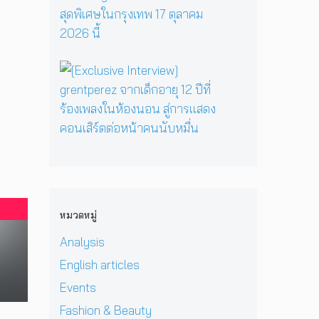
มื่
นึ่
ม
ต
คั
อ
ง
ด
อ
ม
ค
บ
า
ร์
แ
รู
ท
ร์
พี
บ็
วิ
ส
[
ก
ซ
ก
ท
น
E
สู่
ใ
เ
ย
ท
x
ซี
น
อ
า
น
c
รี
H
เ
ศ
า
l
ส์
e
ชี
า
บ
u
สื
r
ย
ส
น
s
บ
P
!
ต
เ
i
ส
r
ป
ร์
ว
v
ว
i
ร
แ
ที
e
น
v
ะ
ล
หมวดหมู่
D
I
เ
a
ก
ะ
O
n
มื
t
า
Analysis
มิ
M
t
อ
e
ศ
ต
i
e
English articles
ง
H
เ
ร
&
r
ช
e
อ
แ
Events
J
v
า
l
เ
ท้
D
i
Fashion & Beauty
ย
l
ชี
ต่