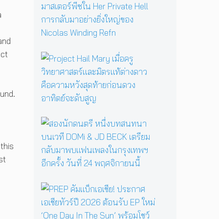
ตำ
ม
น
ผั
a
า
ส
น
ค
 and
แ
ว
ม่
า
nct
P
ม
ม
r
ด
ส
o
B
ย
j
a
ound.
อ
e
b
ง
c
a
ข
t
ส
Y
วั
H
อ
a
ญ
a
ง
g
ร
this
i
นั
a
ะ
st
l
ก
ป
ดั
M
ด
ลุ
บ
a
น
ก
ม
P
r
ต
ค
า
R
y
รี
ว
ส
E
เ
ห
า
เ
P