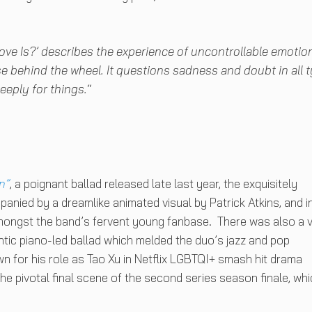
Love Is?’ describes the experience of uncontrollable emotio
lse behind the wheel. It questions sadness and doubt in all 
eeply for things.
“
n”
, a poignant ballad released late last year, the exquisitely
anied by a dreamlike animated visual by Patrick Atkins, and i
 amongst the band’s fervent young fanbase. There was also a 
ntic piano-led ballad which melded the duo’s jazz and pop
nown for his role as Tao Xu in Netflix LGBTQI+ smash hit drama
the pivotal final scene of the second series season finale, wh