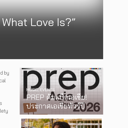
 What Love Is?”
ed by
ical
MUSIC
,
EVENTS
PREP คัมแบ็กเอเชีย!
s
ประกาศเอเชียทัวร์ปี
lety
2026 ต้อนรับ EP ใหม่
‘One Day In The Sun’