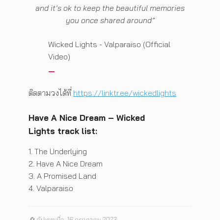
and it’s ok to keep the beautiful memories
you once shared around”
Wicked Lights - Valparaiso (Official
Video)
ติดตามวงได้ที่
https://linktr.ee/wickedlights
Have A Nice Dream – Wicked
Lights track list:
1. The Underlying
2. Have A Nice Dream
3. A Promised Land
4. Valparaiso
🔄 อัปเดตเมื่อ: 16 กรกฎาคม 2023