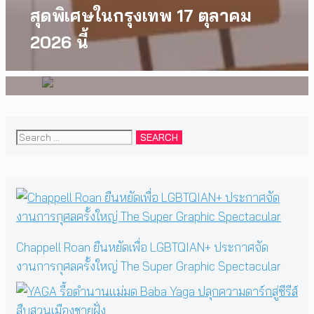
grentperez จากเด็กอายุ 12 ปีที่
สุดพิเศษในกรุงเทพ 17 ตุลาคม
ร้องเพลงในห้องนอน สู่การแสดง
2026 นี้
คอนเสิร์ตต่อหน้าคนนับหมื่น
Search
for:
Chappell Roan ยืนหยัดเพื่อ LGBTQIAN+ ประกาศจัด
งานการกุศลครั้งใหญ่ The Super Graphic Spectacular