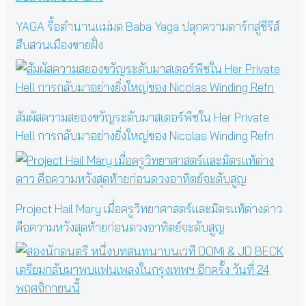
YAGA รื้อตำนานแม่มด Baba Yaga ปลุกความดาร์กสู่ซีรีส์
สืบสวนเมืองชายฝั่ง
สัมผัสความสยองขวัญระดับมาสเตอร์พีซใน Her Private
Hell การกลับมาอย่างยิ่งใหญ่ของ Nicolas Winding Refn
Project Hail Mary เมื่อครูวิทยาศาสตร์และมิตรแท้ต่างดาว
คือความหวังสุดท้ายก่อนดวงอาทิตย์จะดับสูญ