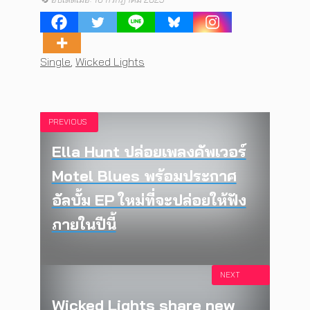
Tags
Single
,
Wicked Lights
PREVIOUS
Ella Hunt ปล่อยเพลงคัพเวอร์
Motel Blues พร้อมประกาศ
อัลบั้ม EP ใหม่ที่จะปล่อยให้ฟัง
ภายในปีนี้
NEXT
Wicked Lights share new