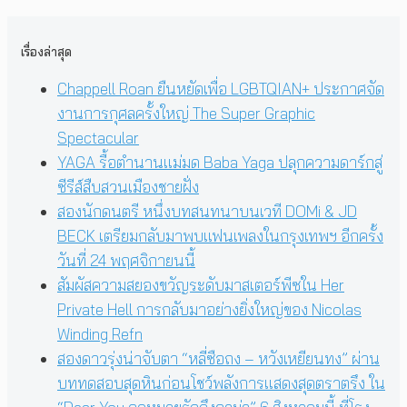
เรื่องล่าสุด
Chappell Roan ยืนหยัดเพื่อ LGBTQIAN+ ประกาศจัด
งานการกุศลครั้งใหญ่ The Super Graphic
Spectacular
YAGA รื้อตำนานแม่มด Baba Yaga ปลุกความดาร์กสู่
ซีรีส์สืบสวนเมืองชายฝั่ง
สองนักดนตรี หนึ่งบทสนทนาบนเวที DOMi & JD
BECK เตรียมกลับมาพบแฟนเพลงในกรุงเทพฯ อีกครั้ง
วันที่ 24 พฤศจิกายนนี้
สัมผัสความสยองขวัญระดับมาสเตอร์พีซใน Her
Private Hell การกลับมาอย่างยิ่งใหญ่ของ Nicolas
Winding Refn
สองดาวรุ่งน่าจับตา “หลี่ซือถง – หวังเหยียนทง” ผ่าน
บททดสอบสุดหินก่อนโชว์พลังการแสดงสุดตราตรึง ใน