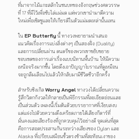
ที่มาจากไม้แกะสลักในชนบทของอังกฤษช่วงศตวรรษ
ที่ 17 ที่มีไว้เพื่อขับไล่แม่มด แต่พวกเขานำมาตีความ
ใหม่เพื่อเชิดชูและให้เกียรติในตัวแม่มดเหล่านั้นแทน
ใน
EP Butterfly
นี้ ทางวงพยายามนำเสนอ
แนวคิดเรื่องการแบ่งสิ่งต่างๆ เป็นสองฝั่ง (Duality)
และการเปลี่ยนผ่าน ดนตรีของพวกเขาขยับขยาย
ขอบเขตของการเล่าเรื่องแบบนิทานพื้นบ้าน ให้มีความ
เหนือจริงมากขึ้น โดยดึงเอาปัญญาโบราณที่ดูเหมือน
จะถูกลืมเลือนไปแล้วให้กลับมามีชีวิตชีวาอีกครั้ง
สำหรับซิงเกิล
Worry Angel
ทางวงได้เปลี่ยนความ
รู้สึกวิตกกังวลให้กลายเป็นพิธีกรรมที่ละเอียดอ่อนและ
เป็นส่วนตัว เพลงนี้เริ่มต้นด้วยบรรยากาศที่เงียบสงบ
แต่แฝงไปด้วยความตึงเครียดภายใต้เสียงกีตาร์ที่
มั่นคงและเสียงร้องที่ถูกควบคุมไว้อย่างดี จุดเด่นที่สุด
คือการสอดประสานกันระหว่างเสียงของ Dylan และ
Alaska ที่เปรียบเสมือนขั้วตรงข้ามที่สะท้อนเงาของ