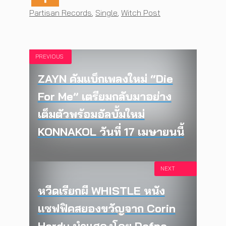
Tags
Partisan Records
,
Single
,
Witch Post
PREVIOUS
ZAYN คัมแบ็กเพลงใหม่ “Die
For Me” เตรียมกลับมาอย่าง
เต็มตัวพร้อมอัลบั้มใหม่
KONNAKOL วันที่ 17 เมษายนนี้
NEXT
หวีดเรียกผี WHISTLE หนัง
แซฟฟิคสยองขวัญจาก Corin
Hardy นำแสดงโดย Dafne