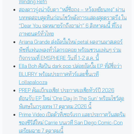
Winding Refn
สองดาวรุ่งน่าจับตา “หลี่ซือถง – หวังเหยียนทง” ผ่าน
บททดสอบสุดหินก่อนโชว์พลังการแสดงสุดตราตรึง ใน
“Dear You จดหมายรักถึงอาม่า” 6 สิงหาคมนี้ ที่โรง
ภาพยนตร์ทั่วไทย
Ariana Grande ส่งอัลบั้มใหม่ petal ผลงานมาสเตอร์
พีซที่แฟนเพลงทั่วโลกรอคอย พร้อมชวนแฟนๆ ร่วม
กิจกรรมที่ EMSPHERE วันที่ 1-2 ส.ค. นี้
Ella Boh ศิลปิน dark pop ปล่อยอัลบั้ม EP ที่มีชื่อว่า
BLURRY พร้อมประกาศทัวร์และขึ้นเวที
Lollapalooza
PREP คัมแบ็กเอเชีย! ประกาศเอเชียทัวร์ปี 2026
ต้อนรับ EP ใหม่ ‘One Day In The Sun’ พร้อมโชว์สุด
พิเศษในกรุงเทพ 17 ตุลาคม 2026 นี้
Prime Video เปิดตัวทีเซอร์แรก และประกาศวันสตรีม
ของซีรีส์ใหม่ Carrie บนเวที San Diego Comic-Con
เตรียมฉาย 7 ตุลาคมนี้