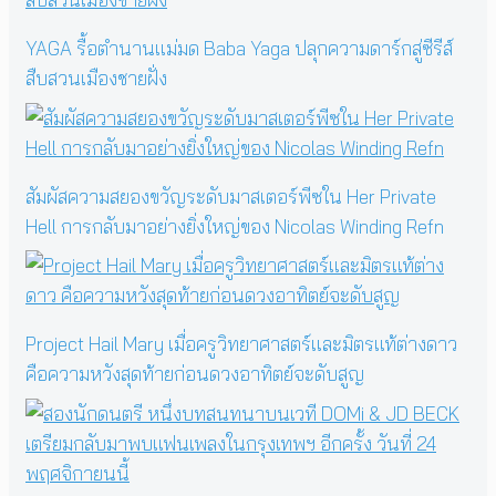
YAGA รื้อตำนานแม่มด Baba Yaga ปลุกความดาร์กสู่ซีรีส์
สืบสวนเมืองชายฝั่ง
สัมผัสความสยองขวัญระดับมาสเตอร์พีซใน Her Private
Hell การกลับมาอย่างยิ่งใหญ่ของ Nicolas Winding Refn
Project Hail Mary เมื่อครูวิทยาศาสตร์และมิตรแท้ต่างดาว
คือความหวังสุดท้ายก่อนดวงอาทิตย์จะดับสูญ