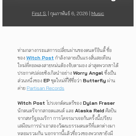
First S.
|
กุมภาพันธ์ 6, 2026
|
Music
ท่ามกลางกระแสการเปลี่ยนผ่านของดนตรีอินดี้ ชื่อ
ของ
Witch Post
กำลังกลายเป็นแรงสั่นสะเทือน
ใหม่ที่คอเพลงสายหม่นต้องจับตามอง ล่าสุดพวกเขาได้
ประกาศปล่อยซิงเกิลนำอย่าง
Worry Angel
ซึ่งเป็น
ส่วนหนึ่งของ
EP
ชุดใหม่ที่ใช้ชื่อว่า
Butterfly
ผ่าน
ค่าย
Partisan Records
Witch Post
โปรเจกต์ดนตรีของ
Dylan Fraser
นักดนตรีจากสกอตแลนด์ และ
Alaska Reid
ศิลปิน
จากสหรัฐอเมริกา การโคจรมาเจอกันครั้งนี้เปรียบ
เสมือนการนำเอาสองวัฒนธรรมดนตรีที่แตกต่างมา
หลอมรวมกัน นอกจากนี้แล้วชื่อวงของพวกเขายังมี