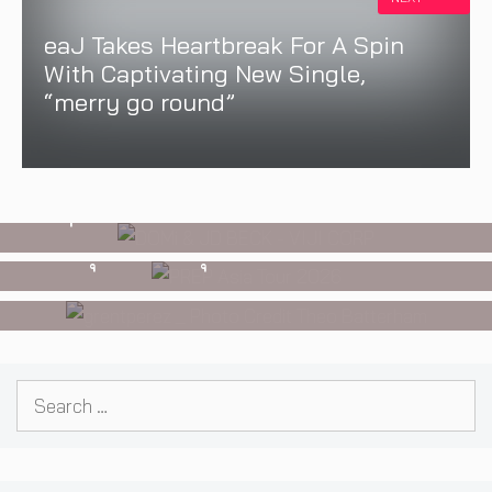
eaJ Takes Heartbreak For A Spin
With Captivating New Single,
MUSIC
,
EVENTS
“merry go round”
สองนักดนตรี หนึ่งบทสนทนาบนเวที
MUSIC
,
EVENTS
DOMi & JD BECK เตรียมกลับมาพบ
PREP คัมแบ็กเอเชีย! ประกาศเอเชีย
INTERVIEW
,
MUSIC
แฟนเพลงในกรุงเทพฯ อีกครั้ง วันที่ 24
ทัวร์ปี 2026 ต้อนรับ EP ใหม่ ‘One
[Exclusive Interview] grentperez
พฤศจิกายนนี้
Day In The Sun’ พร้อมโชว์สุดพิเศษ
จากเด็กอายุ 12 ปีที่ร้องเพลงในห้อง
ในกรุงเทพ 17 ตุลาคม 2026 นี้
นอน สู่การแสดงคอนเสิร์ตต่อหน้าคน
นับหมื่น
Search
for: