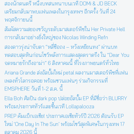
สองนักดนตรี หนึ่งบทสนทนาบนเวที DOMi & JD BECK
เตรียมกลับมาพบแฟนเพลงในกรุงเทพฯ อีกครั้ง วันที่ 24
พฤศจิกายนนี้
สัมผัสความสยองขวัญระดับมาสเตอร์พีซใน Her Private Hell
การกลับมาอย่างยิ่งใหญ่ของ Nicolas Winding Refn
สองดาวรุ่งน่าจับตา “หลี่ซือถง – หวังเหยียนทง” ผ่านบท
ทดสอบสุดหินก่อนโชว์พลังการแสดงสุดตราตรึง ใน “Dear You
จดหมายรักถึงอาม่า” 6 สิงหาคมนี้ ที่โรงภาพยนตร์ทั่วไทย
Ariana Grande ส่งอัลบั้มใหม่ petal ผลงานมาสเตอร์พีซที่แฟน
เพลงทั่วโลกรอคอย พร้อมชวนแฟนๆ ร่วมกิจกรรมที่
EMSPHERE วันที่ 1-2 ส.ค. นี้
Ella Boh ศิลปิน dark pop ปล่อยอัลบั้ม EP ที่มีชื่อว่า BLURRY
พร้อมประกาศทัวร์และขึ้นเวที Lollapalooza
PREP คัมแบ็กเอเชีย! ประกาศเอเชียทัวร์ปี 2026 ต้อนรับ EP
ใหม่ ‘One Day In The Sun’ พร้อมโชว์สุดพิเศษในกรุงเทพ 17
ตุลาคม 2026 นี้