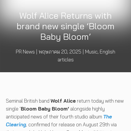
Wolf Alice Returns with
brand new single ‘Bloom
Baby Bloom’
PR News
|
พฤษภาคม 20, 2025
|
Music
,
English
articles
Seminal British band
Wolf Alice
return today with new
single ‘
Bloom Baby Bloom’
alongside highly
anticipated news of their fourth studio album
The
Clearing
,
confirmed for release on August 29th via