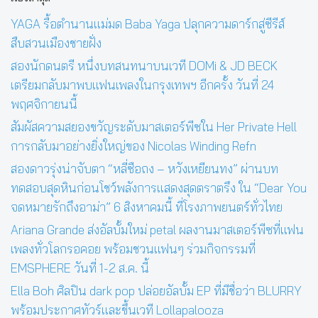
YAGA รื้อตำนานแม่มด Baba Yaga ปลุกความดาร์กสู่ซีรีส์
สืบสวนเมืองชายฝั่ง
สองนักดนตรี หนึ่งบทสนทนาบนเวที DOMi & JD BECK
เตรียมกลับมาพบแฟนเพลงในกรุงเทพฯ อีกครั้ง วันที่ 24
พฤศจิกายนนี้
สัมผัสความสยองขวัญระดับมาสเตอร์พีซใน Her Private Hell
การกลับมาอย่างยิ่งใหญ่ของ Nicolas Winding Refn
สองดาวรุ่งน่าจับตา “หลี่ซือถง – หวังเหยียนทง” ผ่านบท
ทดสอบสุดหินก่อนโชว์พลังการแสดงสุดตราตรึง ใน “Dear You
จดหมายรักถึงอาม่า” 6 สิงหาคมนี้ ที่โรงภาพยนตร์ทั่วไทย
Ariana Grande ส่งอัลบั้มใหม่ petal ผลงานมาสเตอร์พีซที่แฟน
เพลงทั่วโลกรอคอย พร้อมชวนแฟนๆ ร่วมกิจกรรมที่
EMSPHERE วันที่ 1-2 ส.ค. นี้
Ella Boh ศิลปิน dark pop ปล่อยอัลบั้ม EP ที่มีชื่อว่า BLURRY
พร้อมประกาศทัวร์และขึ้นเวที Lollapalooza