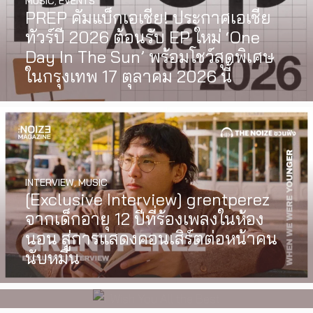
MUSIC
,
EVENTS
PREP คัมแบ็กเอเชีย! ประกาศเอเชีย
ทัวร์ปี 2026 ต้อนรับ EP ใหม่ ‘One
Day In The Sun’ พร้อมโชว์สุดพิเศษ
ในกรุงเทพ 17 ตุลาคม 2026 นี้
INTERVIEW
,
MUSIC
WATCH
,
LGBTQIAN+
[Exclusive Interview] grentperez
I Wish You All the Best เรื่องราวของ
จากเด็กอายุ 12 ปีที่ร้องเพลงในห้อง
วัยรุ่นนอนไบนารี่ กับครอบครัวที่เขา
นอน สู่การแสดงคอนเสิร์ตต่อหน้าคน
เลือกได้เอง ผลงานการกำกับ
นับหมื่น
ภาพยนตร์เรื่องแรกของ Tommy
Dorfman