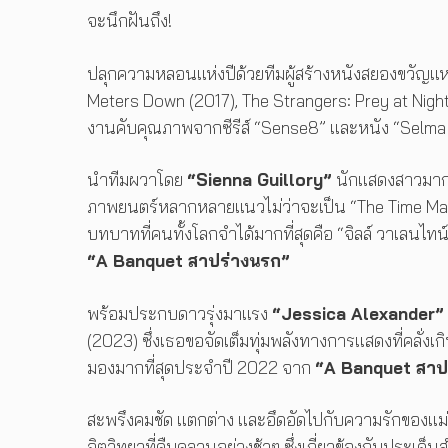
จะนึกฝันถึง!
ปลุกความหลอนแห่งปีด้วยทีมผู้สร้างหนังสยองขวัญแห
Meters Down (2017), The Strangers: Prey at Night
งานคับคุณภาพจากซีรีส์ “Sense8” และหนัง “Selma (
นำทีมผวาโดย
“Sienna Guillory”
นักแสดงสาวมาก
ภาพยนตร์หลากหลายแนวไม่ว่าจะเป็น “The Time Machin
บทบาทที่คนทั้งโลกจำได้มากที่สุดคือ “จิลล์ วาเลนไทน
“A Banquet สาปร่างนรก”
พร้อมประกบดาวรุ่งมาแรง
“Jessica Alexander”
(2023) ซึ่งเธอขอจัดเต็มทุ่มพลังทางการแสดงที่คลั่
มองมากที่สุดประจำปี 2022 จาก
“A Banquet สาป
สะพรึงคมชัด​ แตกต่าง​ และอึดอัดไปกับความรักของแ
จิตวิทยาที่คืบคลาน​อย่างช้าๆ ซึ่งเกี่ยวข้องกับประเด็