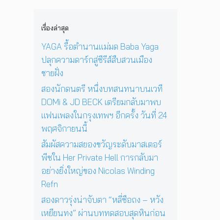
i
n
น
ง
1
c
e
ด
ใ
2
o
D
ว
เรื่องล่าสุด
น
ปี
l
a
ง
ก
ที่
a
y
YAGA รื้อตำนานแม่มด Baba Yaga
อ
รุ
ร้
s
I
า
ปลุกความดาร์กสู่ซีรีส์สืบสวนเมือง
ง
อ
W
n
ทิ
เ
ง
ชายฝั่ง
i
T
ต
ท
เ
n
h
ย์
สองนักดนตรี หนึ่งบทสนทนาบนเวที
พ
พ
d
e
จ
DOMi & JD BECK เตรียมกลับมาพบ
ฯ
ล
i
S
ะ
อี
ง
แฟนเพลงในกรุงเทพฯ อีกครั้ง วันที่ 24
n
u
ดั
ก
ใ
g
n
พฤศจิกายนนี้
บ
ค
น
R
’
สู
รั้
ห้
สัมผัสความสยองขวัญระดับมาสเตอร์
e
พ
ญ
ง
อ
f
ร้
พีซใน Her Private Hell การกลับมา
วั
ง
n
อ
อย่างยิ่งใหญ่ของ Nicolas Winding
น
น
ม
Refn
ที่
อ
โ
2
น
ช
สองดาวรุ่งน่าจับตา “หลี่ซือถง – หวัง
4
สู่
ว์
เหยียนทง” ผ่านบททดสอบสุดหินก่อน
พ
ก
สุ