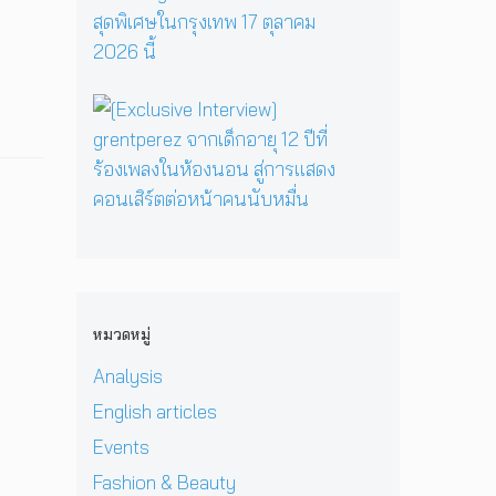
มื่
นึ่
ม
ต
คั
อ
ง
ด
อ
ม
ค
บ
า
ร์
แ
รู
ท
ร์
พี
บ็
วิ
ส
[
ก
ซ
ก
ท
น
E
สู่
ใ
เ
ย
ท
x
ซี
น
อ
า
น
c
รี
H
เ
ศ
า
l
ส์
e
ชี
า
บ
u
สื
r
ย
ส
น
s
บ
P
!
ต
เ
i
ส
r
ป
ร์
ว
v
ว
i
ร
แ
ที
e
น
v
ะ
ล
หมวดหมู่
D
I
เ
a
ก
ะ
O
n
มื
t
า
Analysis
มิ
M
t
อ
e
ศ
ต
i
e
English articles
ง
H
เ
ร
&
r
ช
e
อ
แ
Events
J
v
า
l
เ
ท้
D
i
Fashion & Beauty
ย
l
ชี
ต่