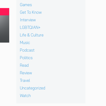
B
e
ฝั่
ก
ย
า
Games
E
w
ง
า
ทั
ง
C
]
Get To Know
ร
ว
ด
K
g
ก
ร์
า
Interview
เ
r
ลั
ปี
ว
ต
e
LGBTQIAN+
บ
2
คื
รี
n
ม
0
อ
Life & Culture
ย
t
า
2
ค
ม
p
อ
Music
6
ว
ก
e
ย่
ต้
า
Podcast
ลั
r
า
อ
ม
บ
e
ง
น
Politics
ห
ม
z
ยิ่
รั
วั
Read
า
จ
ง
บ
ง
พ
า
ใ
E
Review
สุ
บ
ก
ห
P
ด
Travel
แ
เ
ญ่
ใ
ท้
ฟ
ด็
ข
ห
Uncategorized
า
น
ก
อ
ม่
ย
Watch
เ
อ
ง
‘
ก่
พ
า
N
O
อ
ล
ยุ