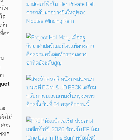
ตำ
ม
น
ผั
อาไอ
า
ส
ใส่
น
ค
่ว่า
แ
ว
ี่คอ
ม่
า
P
ม
ม
r
ด
ส
o
B
ย
j
ชม
a
อ
e
b
อ
ง
c
a
ข
วา
t
ส
Y
วั
H
quet
อ
a
ญ
a
ง
g
ร
i
นั
a
ะ
l
ก
ป
ดั
แต่
M
ด
ลุ
บ
a
ลืมไม่
น
ก
ม
P
r
ต
ทดสอบ
ค
า
R
y
รี
ว
ส
E
นรก”
เ
ห
า
เ
P