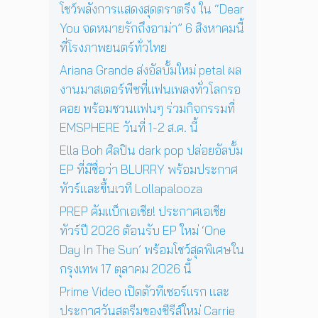
ฤ
า
โชว์พลังการแสดงสุดตราตรึง ใน “Dear
ด
ศ
ร
You จดหมายรักถึงอาม่า” 6 สิงหาคมนี้
พิ
จิ
แ
เ
ที่โรงภาพยนตร์ทั่วไทย
ก
ส
ศ
า
ด
Ariana Grande ส่งอัลบั้มใหม่ petal ผล
ษ
ย
ง
ใ
งานมาสเตอร์พีซที่แฟนเพลงทั่วโลกรอ
น
ค
น
คอย พร้อมชวนแฟนๆ ร่วมกิจกรรมที่
นี้
อ
ก
EMSPHERE วันที่ 1-2 ส.ค. นี้
น
รุ
เ
ง
Ella Boh ศิลปิน dark pop ปล่อยอัลบั้ม
สิ
เ
EP ที่มีชื่อว่า BLURRY พร้อมประกาศ
ร์
ท
ต
ทัวร์และขึ้นเวที Lollapalooza
พ
ต่
1
PREP คัมแบ็กเอเชีย! ประกาศเอเชีย
อ
7
ทัวร์ปี 2026 ต้อนรับ EP ใหม่ ‘One
ห
ตุ
น้
Day In The Sun’ พร้อมโชว์สุดพิเศษใน
ล
า
า
กรุงเทพ 17 ตุลาคม 2026 นี้
ค
ค
Prime Video เปิดตัวทีเซอร์แรก และ
น
ม
นั
ประกาศวันสตรีมของซีรีส์ใหม่ Carrie
2