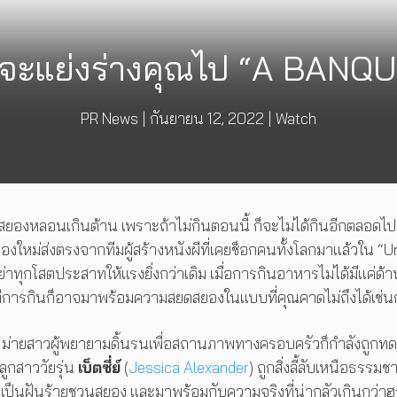
 จะแย่งร่างคุณไป “A BANQ
PR News
|
กันยายน 12, 2022
|
Watch
สยองหลอนเกินต้าน เพราะถ้าไม่กินตอนนี้ ก็จะไม่ได้กินอีกตลอดไป
ื่องใหม่ส่งตรงจากทีมผู้สร้างหนังผีที่เคยช็อกคนทั้งโลกมาแล้วใน “
ย่าทุกโสตประสาทให้แรงยิ่งกว่าเดิม เมื่อการกินอาหารไม่ได้มีแค่ด้า
งทีการกินก็อาจมาพร้อมความสยดสยองในแบบที่คุณคาดไม่ถึงได้เช่น
) ม่ายสาวผู้พยายามดิ้นรนเพื่อสถานภาพทางครอบครัวก็กำลังถูกท
ลูกสาววัยรุ่น
เบ็ตซี่ย์
(
Jessica Alexander
) ถูกสิ่งลี้ลับเหนือธรรมชา
ป็นฝันร้ายชวนสยอง และมาพร้อมกับความจริงที่น่ากลัวเกินกว่าฮอ