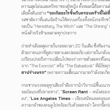
ความสุดโต่งและศรัทธาของผู้หญิง ทั้งหมดนี้คือความตั
เดียตั้งต้นอย่าง
“จะเกิดอะไรขึ้นกับครอบครัวที่ไม่เชื
รสชาติผวาที่แสนจัดจ้านให้ครบเครื่องทั้งหนังระทึกข
จะเป็น “Hereditary, The Witch” และ “The Shining” เ
หนังตัวจริงห้ามพลาดทุกประการ
ถ่ายทำเดือดสุดภายในระยะเวลา 20 วันเต็ม ซึ่งทีมง
ด้วยภายนอกที่ดูสบายตาและปลอดภัย แต่ภายในกลับเต็
เปรียบเปรยถึงการเปลี่ยนไปของร่างกายตัวละครที่โด
จาก “The Exorcist” หรือ “The Babadook” ที่มีภัยคุ
สาปร่างนรก”
เพราะความเฮี้ยนมากมายกำลังจะเกิดขึ
กระชากแรงทะลุทุกเสียงร่ำลือจากนักวิจารณ์ชั้นแนวหน
ระเบิดแรงที่ปลายทาง
“, “
Screen Rant
–
หนังสยองท
ลง
“, “
Los Angeles Times
–
เงียบสนิทและคลุมเค
ความกลัวของคนดูไปพร้อมกับตัวละครนำ ใครกรี๊ดก่อ