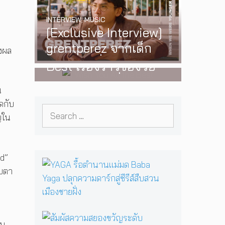
พร้อมโชว์สุดพิเศษใน
INTERVIEW
,
MUSIC
กรุงเทพ 17 ตุลาคม
[Exclusive Interview]
2026 นี้
WATCH
,
LGBTQIAN+
grentperez จากเด็ก
I Wish You All the
องผล
อายุ 12 ปีที่ร้องเพลงใน
Best เรื่องราวของวัย
ห้องนอน สู่การแสดง
รุ่นนอนไบนารี่ กับ
น
คอนเสิร์ตต่อหน้าคนนับ
ครอบครัวที่เขาเลือกได้
ดกับ
หมื่น
Search
เอง ผลงานการกำกับ
ญใน
for:
ภาพยนตร์เรื่องแรกของ
Tommy Dorfman
id”
Y
ับตา
A
G
A
รื้
อ
สั
ับ