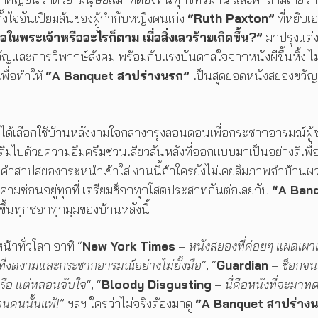
้งใจอันเปี่ยมล้นของผู้กำกับหญิงคนเก่ง
“Ruth Paxton”
ที่หยิบเ
่อในพระเจ้าหรืออะไรก็ตาม เมื่อสิ่งเลวร้ายเกิดขึ้น?”
มาปรุงแต่ง
วัญและการวิพากษ์สังคม พร้อมกับแรงบันดาลใจจากหนังผีขึ้นหิ้ง ไม
พื่อทำให้
“A Banquet สาปร่างนรก”
เป็นสุดยอดหนังสยองขวัญท
านได้เลือกใช้บ้านหลังงามใจกลางกรุงลอนดอนเพื่อกระชากอารมณ์ผู้
มไปด้วยความอึมครึมชวนเสียวสันหลังที่ออกแบบมาเป็นอย่างดีเพื่
นคำสาปสยองกระหน่ำเข้าใส่ งานนี้ถ้าใครยังไม่เคยลืมภาพจำบ้านผ
กคามซ่อนอยู่ทุกที่ เตรียมช็อกทุกโสตประสาทกันต่อเลยกับ
“A Ban
้นทุกซอกทุกมุม​ของบ้านหลังนี้
้าทั่วโลก อาทิ “
New York Times
–
หนังสยองที่ค่อยๆ แผดเผา
ี่งดงามและกระชากอารมณ์อย่างไม่ยั้งมือ
“, “
Guardian
–
ช็อกจน
รือ แต่หลอนจับใจ
“, “
Bloody Disgusting
–
นี่คือหนังที่จะมา
นคนนั้นแพ้!
” ฯลฯ ใครว่าไม่จริงต้องมาดู
“A Banquet สาปร่าง