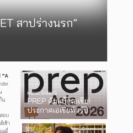
UET สาปร่างนรก”
!
“A
Under
น
MUSIC
,
EVENTS
PREP คัมแบ็กเอเชีย!
กัน
ประกาศเอเชียทัวร์ปี
ดสอบ
2026 ต้อนรับ EP ใหม่
ติเข้า
‘One Day In The Sun’
ลลี่