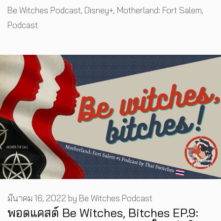
Tags
Be Witches Podcast
,
Disney+
,
Motherland: Fort Salem
,
Podcast
มีนาคม 16, 2022
by
Be Witches Podcast
พอดแคสต์ Be Witches, Bitches EP.9: