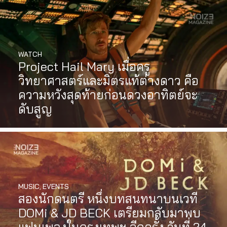
WATCH
Project Hail Mary เมื่อครู
วิทยาศาสตร์และมิตรแท้ต่างดาว คือ
ความหวังสุดท้ายก่อนดวงอาทิตย์จะ
ดับสูญ
MUSIC
,
EVENTS
สองนักดนตรี หนึ่งบทสนทนาบนเวที
MUSIC
,
EVENTS
DOMi & JD BECK เตรียมกลับมาพบ
PREP คัมแบ็กเอเชีย! ประกาศเอเชีย
แฟนเพลงในกรุงเทพฯ อีกครั้ง วันที่ 24