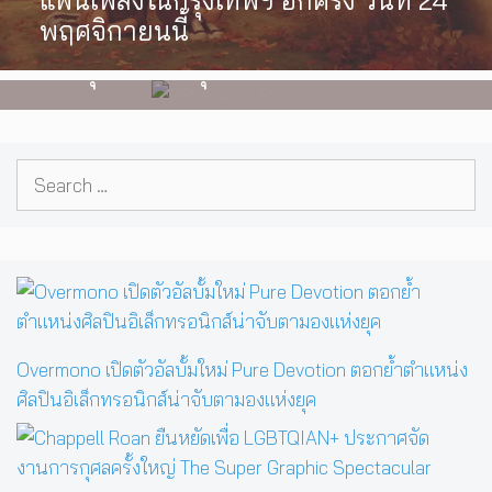
ทัวร์ปี 2026 ต้อนรับ EP ใหม่ ‘One
พฤศจิกายนนี้
Day In The Sun’ พร้อมโชว์สุดพิเศษ
ในกรุงเทพ 17 ตุลาคม 2026 นี้
Search
for:
Overmono เปิดตัวอัลบั้มใหม่ Pure Devotion ตอกย้ำตำแหน่ง
ศิลปินอิเล็กทรอนิกส์น่าจับตามองแห่งยุค