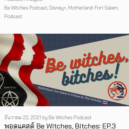
Tags
Be Witches Podcast
,
Disney+
,
Motherland: Fort Salem
,
Podcast
ธันวาคม 22, 2021
by
Be Witches Podcast
พอดแคสต์ Be Witches, Bitches: EP.3