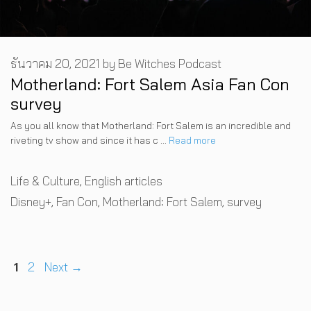
ธันวาคม 20, 2021
by
Be Witches Podcast
Motherland: Fort Salem Asia Fan Con
survey
As you all know that Motherland: Fort Salem is an incredible and
riveting tv show and since it has c …
Read more
Categories
Life & Culture
,
English articles
Tags
Disney+
,
Fan Con
,
Motherland: Fort Salem
,
survey
Page
Page
1
2
Next
→