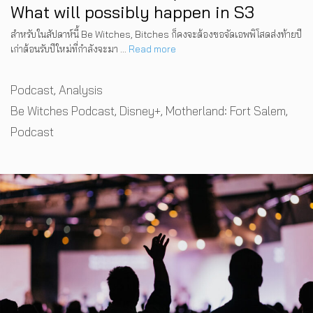
What will possibly happen in S3
สำหรับในสัปดาห์นี้ Be Witches, Bitches ก็คงจะต้องขอจัดเอพพิโสดส่งท้ายปี
เก่าต้อนรับปีใหม่ที่กำลังจะมา …
Read more
Categories
Podcast
,
Analysis
Tags
Be Witches Podcast
,
Disney+
,
Motherland: Fort Salem
,
Podcast