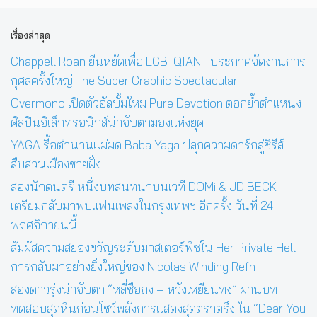
เรื่องล่าสุด
Chappell Roan ยืนหยัดเพื่อ LGBTQIAN+ ประกาศจัดงานการ
กุศลครั้งใหญ่ The Super Graphic Spectacular
Overmono เปิดตัวอัลบั้มใหม่ Pure Devotion ตอกย้ำตำแหน่ง
ศิลปินอิเล็กทรอนิกส์น่าจับตามองแห่งยุค
YAGA รื้อตำนานแม่มด Baba Yaga ปลุกความดาร์กสู่ซีรีส์
สืบสวนเมืองชายฝั่ง
สองนักดนตรี หนึ่งบทสนทนาบนเวที DOMi & JD BECK
เตรียมกลับมาพบแฟนเพลงในกรุงเทพฯ อีกครั้ง วันที่ 24
พฤศจิกายนนี้
สัมผัสความสยองขวัญระดับมาสเตอร์พีซใน Her Private Hell
การกลับมาอย่างยิ่งใหญ่ของ Nicolas Winding Refn
สองดาวรุ่งน่าจับตา “หลี่ซือถง – หวังเหยียนทง” ผ่านบท
ทดสอบสุดหินก่อนโชว์พลังการแสดงสุดตราตรึง ใน “Dear You