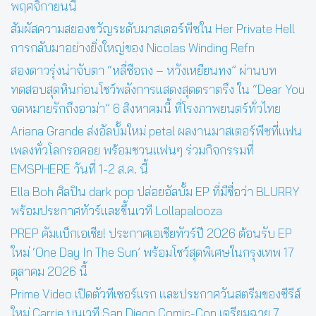
พฤศจิกายนนี้
สัมผัสความสยองขวัญระดับมาสเตอร์พีซใน Her Private Hell
การกลับมาอย่างยิ่งใหญ่ของ Nicolas Winding Refn
สองดาวรุ่งน่าจับตา “หลี่ซือถง – หวังเหยียนทง” ผ่านบท
ทดสอบสุดหินก่อนโชว์พลังการแสดงสุดตราตรึง ใน “Dear You
จดหมายรักถึงอาม่า” 6 สิงหาคมนี้ ที่โรงภาพยนตร์ทั่วไทย
Ariana Grande ส่งอัลบั้มใหม่ petal ผลงานมาสเตอร์พีซที่แฟน
เพลงทั่วโลกรอคอย พร้อมชวนแฟนๆ ร่วมกิจกรรมที่
EMSPHERE วันที่ 1-2 ส.ค. นี้
Ella Boh ศิลปิน dark pop ปล่อยอัลบั้ม EP ที่มีชื่อว่า BLURRY
พร้อมประกาศทัวร์และขึ้นเวที Lollapalooza
PREP คัมแบ็กเอเชีย! ประกาศเอเชียทัวร์ปี 2026 ต้อนรับ EP
ใหม่ ‘One Day In The Sun’ พร้อมโชว์สุดพิเศษในกรุงเทพ 17
ตุลาคม 2026 นี้
Prime Video เปิดตัวทีเซอร์แรก และประกาศวันสตรีมของซีรีส์
ใหม่ Carrie บนเวที San Diego Comic-Con เตรียมฉาย 7