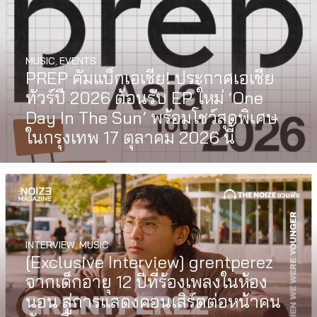
MUSIC
,
EVENTS
PREP คัมแบ็กเอเชีย! ประกาศเอเชีย
ทัวร์ปี 2026 ต้อนรับ EP ใหม่ ‘One
Day In The Sun’ พร้อมโชว์สุดพิเศษ
ในกรุงเทพ 17 ตุลาคม 2026 นี้
INTERVIEW
,
MUSIC
[Exclusive Interview] grentperez
จากเด็กอายุ 12 ปีที่ร้องเพลงในห้อง
นอน สู่การแสดงคอนเสิร์ตต่อหน้าคน