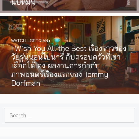
นับหมื่น
WATCH
,
LGBTQIAN+
I Wish You All the Best เรื่องราวของ
วัยรุ่นนอนไบนารี่ กับครอบครัวที่เขา
เลือกได้เอง ผลงานการกำกับ
ภาพยนตร์เรื่องแรกของ Tommy
Dorfman
Search
for: