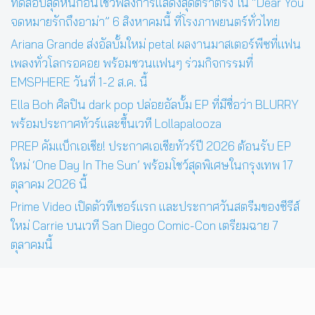
ทดสอบสุดหินก่อนโชว์พลังการแสดงสุดตราตรึง ใน “Dear You
จดหมายรักถึงอาม่า” 6 สิงหาคมนี้ ที่โรงภาพยนตร์ทั่วไทย
Ariana Grande ส่งอัลบั้มใหม่ petal ผลงานมาสเตอร์พีซที่แฟน
เพลงทั่วโลกรอคอย พร้อมชวนแฟนๆ ร่วมกิจกรรมที่
EMSPHERE วันที่ 1-2 ส.ค. นี้
Ella Boh ศิลปิน dark pop ปล่อยอัลบั้ม EP ที่มีชื่อว่า BLURRY
พร้อมประกาศทัวร์และขึ้นเวที Lollapalooza
PREP คัมแบ็กเอเชีย! ประกาศเอเชียทัวร์ปี 2026 ต้อนรับ EP
ใหม่ ‘One Day In The Sun’ พร้อมโชว์สุดพิเศษในกรุงเทพ 17
ตุลาคม 2026 นี้
Prime Video เปิดตัวทีเซอร์แรก และประกาศวันสตรีมของซีรีส์
ใหม่ Carrie บนเวที San Diego Comic-Con เตรียมฉาย 7
ตุลาคมนี้