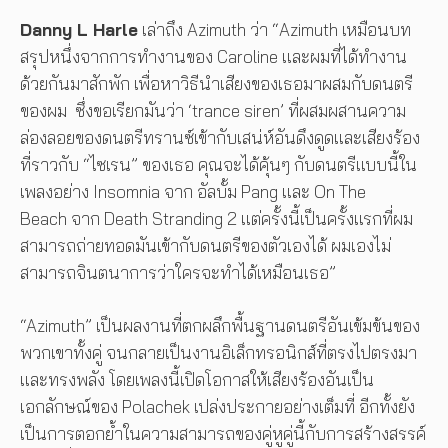
Danny L Harle
เล่าถึง Azimuth ว่า “Azimuth เหมือนบท
สรุปหนึ่งจากการทำงานของ Caroline และผมที่ได้ทำงาน
ด้วยกันมาสักพัก เพื่อหาวิธีนำเสียงของเธอมาผสมกับดนตรี
ของผม ซึ่งขอเรียกมันว่า ‘trance siren’ ที่ผสมผสานความ
ล่องลอยของดนตรีทรานซ์เข้ากับเสน่ห์อันดึงดูดและเสียงร้อง
ที่ราวกับ “ไซเรน” ของเธอ คุณจะได้คุ้นๆ กับดนตรีแบบนี้ใน
เพลงอย่าง Insomnia จาก อัลบั้ม Pang และ On The
Beach จาก Death Stranding 2 แต่ครั้งนี้เป็นครั้งแรกที่ผม
สามารถถ่ายทอดมันเข้ากับดนตรีของตัวเองได้ ผมเองไม่
สามารถจินตนาการว่าใครจะทำได้เหมือนเธอ”
“Azimuth” เป็นผลงานที่ตกผลึกพื้นฐานดนตรีอันเข้มข้นของ
พวกเขาทั้งคู่ จนกลายเป็นงานอิเล็กทรอนิกส์ที่ตรงไปตรงมา
และทรงพลัง โดยเพลงนี้เปิดโอกาสให้เสียงร้องอันเป็น
เอกลักษณ์ของ Polachek เปล่งประกายอย่างเต็มที่ อีกทั้งยัง
เป็นการตอกย้ำในความสามารถของคู่หูคู่นี้กับการสร้างสรรค์