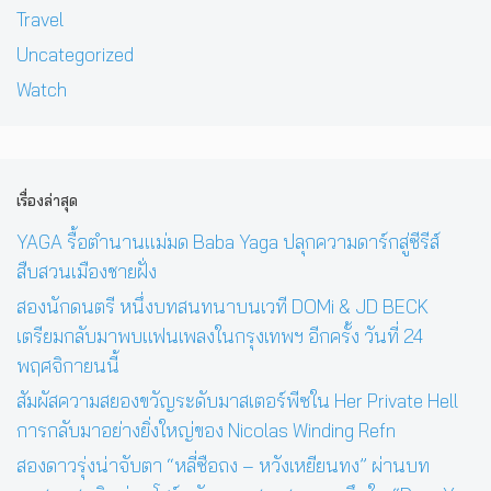
Travel
Uncategorized
Watch
เรื่องล่าสุด
YAGA รื้อตำนานแม่มด Baba Yaga ปลุกความดาร์กสู่ซีรีส์
สืบสวนเมืองชายฝั่ง
สองนักดนตรี หนึ่งบทสนทนาบนเวที DOMi & JD BECK
เตรียมกลับมาพบแฟนเพลงในกรุงเทพฯ อีกครั้ง วันที่ 24
พฤศจิกายนนี้
สัมผัสความสยองขวัญระดับมาสเตอร์พีซใน Her Private Hell
การกลับมาอย่างยิ่งใหญ่ของ Nicolas Winding Refn
สองดาวรุ่งน่าจับตา “หลี่ซือถง – หวังเหยียนทง” ผ่านบท