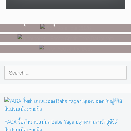
WATCH
,
LGBTQIAN+
ทัวร์ปี 2026 ต้อนรับ EP ใหม่ ‘One
[Exclusive Interview] grentperez
I Wish You All the Best เรื่องราวของ
Day In The Sun’ พร้อมโชว์สุดพิเศษ
จากเด็กอายุ 12 ปีที่ร้องเพลงในห้อง
วัยรุ่นนอนไบนารี่ กับครอบครัวที่เขา
ในกรุงเทพ 17 ตุลาคม 2026 นี้
นอน สู่การแสดงคอนเสิร์ตต่อหน้าคน
เลือกได้เอง ผลงานการกำกับ
นับหมื่น
ภาพยนตร์เรื่องแรกของ Tommy
Dorfman
Search
for:
YAGA รื้อตำนานแม่มด Baba Yaga ปลุกความดาร์กสู่ซีรีส์
สืบสวนเมืองชายฝั่ง