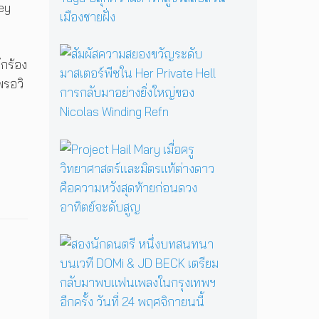
G
ley
A
รื้
อ
สั
ักร้อง
ตำ
ม
น
ผั
พรอวิ
า
ส
น
ค
แ
ว
ม่
า
P
ม
ม
r
ด
ส
o
B
ย
j
a
อ
e
b
ง
c
a
ข
t
ส
Y
วั
H
อ
a
ญ
a
ง
g
ร
i
นั
a
ะ
l
ก
ป
ดั
M
ด