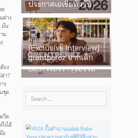
ประกาศเอเชียทัวร์ปี
เลย
2026 ต้อนรับ EP ใหม่
คนต่าง
‘One Day In The Sun’
น มัน
พร้อมโชว์สุดพิเศษใน
ยาม
INTERVIEW
,
MUSIC
กรุงเทพ 17 ตุลาคม
nt
[Exclusive Interview]
2026 นี้
WATCH
,
LGBTQIAN+
grentperez จากเด็ก
I Wish You All the
อายุ 12 ปีที่ร้องเพลงใน
Best เรื่องราวของวัย
ต้อง
ห้องนอน สู่การแสดง
ปล่า?
รุ่นนอนไบนารี่ กับ
การ
คอนเสิร์ตต่อหน้าคนนับ
ครอบครัวที่เขาเลือกได้
นชุด
หมื่น
Search
เอง ผลงานการกำกับ
for:
ภาพยนตร์เรื่องแรกของ
Tommy Dorfman
เดวิด
ถึงได้
Y
มือ
A