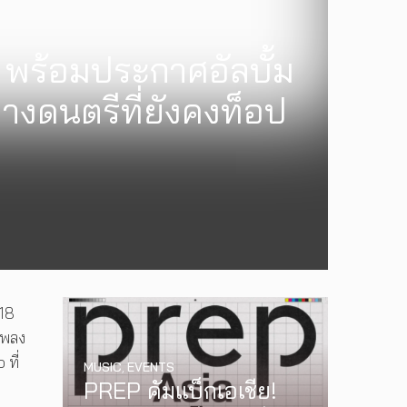
 พร้อมประกาศอัลบั้ม
งดนตรีที่ยังคงท็อป
018
เพลง
ที่
MUSIC
,
EVENTS
PREP คัมแบ็กเอเชีย!