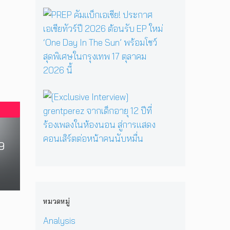
ลุ
บ
a
น
ก
ม
P
r
ต
ค
า
R
y
รี
ว
ส
E
เ
ห
า
เ
P
มื่
นึ่
ม
ต
คั
อ
ง
ด
อ
ม
ค
บ
า
ร์
แ
รู
ท
ร์
พี
บ็
วิ
ส
[
ก
ซ
ก
ท
น
E
สู่
ใ
เ
ย
ท
x
ซี
น
อ
า
น
c
รี
H
เ
ศ
า
l
ส์
e
ชี
9
า
บ
u
สื
r
ย
ส
น
s
บ
P
!
ต
เ
i
ส
r
ป
ร์
ว
v
ว
i
ร
แ
ที
e
น
v
ะ
ล
หมวดหมู่
D
I
เ
a
ก
ะ
O
n
มื
t
า
Analysis
มิ
M
t
อ
e
ศ