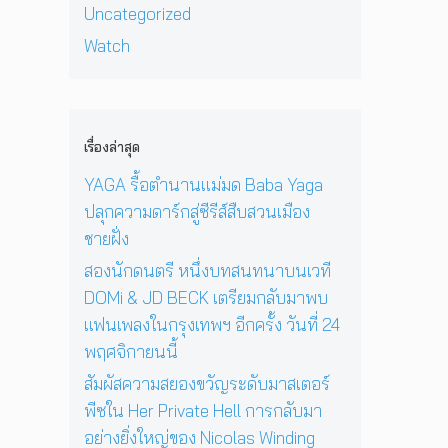
ฟ
ด็
ข
ห
Uncategorized
า
น
ก
อ
ม่
ย
Watch
เ
อ
ง
‘
ก่
พ
า
N
O
อ
ล
ยุ
i
n
น
ง
1
c
e
ด
ใ
2
o
D
ว
เรื่องล่าสุด
น
ปี
l
a
ง
ก
ที่
a
y
YAGA รื้อตำนานแม่มด Baba Yaga
อ
รุ
ร้
s
I
า
ปลุกความดาร์กสู่ซีรีส์สืบสวนเมือง
ง
อ
W
n
ทิ
เ
ง
ชายฝั่ง
i
T
ต
ท
เ
n
h
ย์
สองนักดนตรี หนึ่งบทสนทนาบนเวที
พ
พ
d
e
จ
DOMi & JD BECK เตรียมกลับมาพบ
ฯ
ล
i
S
ะ
อี
ง
แฟนเพลงในกรุงเทพฯ อีกครั้ง วันที่ 24
n
u
ดั
ก
ใ
g
n
พฤศจิกายนนี้
บ
ค
น
R
’
สู
รั้
ห้
สัมผัสความสยองขวัญระดับมาสเตอร์
e
พ
ญ
ง
อ
f
ร้
พีซใน Her Private Hell การกลับมา
วั
ง
n
อ
อย่างยิ่งใหญ่ของ Nicolas Winding
น
น