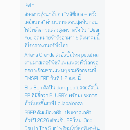
ม
Refn
ที่
อ
โ
2
น
ช
สองดาวรุ่งน่าจับตา “หลี่ซือถง – หวัง
4
สู่
ว์
เหยียนทง” ผ่านบททดสอบสุดหินก่อน
พ
ก
สุ
ฤ
า
โชว์พลังการแสดงสุดตราตรึง ใน “Dear
ด
ศ
ร
You จดหมายรักถึงอาม่า” 6 สิงหาคมนี้
พิ
จิ
แ
เ
ที่โรงภาพยนตร์ทั่วไทย
ก
ส
ศ
า
ด
Ariana Grande ส่งอัลบั้มใหม่ petal ผล
ษ
ย
ง
ใ
งานมาสเตอร์พีซที่แฟนเพลงทั่วโลกรอ
น
ค
น
คอย พร้อมชวนแฟนๆ ร่วมกิจกรรมที่
นี้
อ
ก
EMSPHERE วันที่ 1-2 ส.ค. นี้
น
รุ
เ
ง
Ella Boh ศิลปิน dark pop ปล่อยอัลบั้ม
สิ
เ
EP ที่มีชื่อว่า BLURRY พร้อมประกาศ
ร์
ท
ต
ทัวร์และขึ้นเวที Lollapalooza
พ
ต่
1
PREP คัมแบ็กเอเชีย! ประกาศเอเชีย
อ
7
ทัวร์ปี 2026 ต้อนรับ EP ใหม่ ‘One
ห
ตุ
น้
Day In The Sun’ พร้อมโชว์สุดพิเศษใน
ล