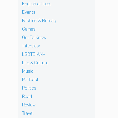
ต
i
e
English articles
ง
H
เ
ร
&
r
ช
e
อ
แ
Events
J
v
า
l
เ
ท้
D
i
Fashion & Beauty
ย
l
ชี
ต่
B
e
ฝั่
ก
ย
า
Games
E
w
ง
า
ทั
ง
C
]
Get To Know
ร
ว
ด
K
g
ก
ร์
า
Interview
เ
r
ลั
ปี
ว
ต
e
LGBTQIAN+
บ
2
คื
รี
n
ม
0
อ
Life & Culture
ย
t
า
2
ค
ม
p
อ
Music
6
ว
ก
e
ย่
ต้
า
Podcast
ลั
r
า
อ
ม
บ
e
ง
น
Politics
ห
ม
z
ยิ่
รั
วั
Read
า
จ
ง
บ
ง
พ
า
ใ
E
Review
สุ
บ
ก
ห
P
ด
Travel
แ
เ
ญ่
ใ
ท้