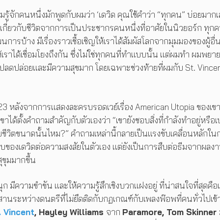
ี่ผมรู้จักคนหนึ่งมักพูดกับผมว่า ‘เดวิด คุณใช้คำว่า “ทุกคน” บ่อยมาก
ยาเกี่ยวกับชีวิตจากการเป็นประชากรคนหนึ่งที่อาศัยในนิวยอร์ก ทุก
แผนการบ้าง มีเรื่องราวเชื้อเชิญให้เราได้สัมผัสโลกจากมุมมองของผู้อื่
ราได้เชื่อมโยงถึงกัน ซึ่งไม่ใช่ทุกคนที่ทำแบบนั้น แต่ผมทำ ผมพยา
สึกปลดปล่อยและมีความสุขมาก โดยเฉพาะช่วงท้ายที่ผมกับ St. Vince
 2023 หลังจากการแสดงละครบรอดเวย์เรื่อง American Utopia ของเขา
ด้ตั้งคำถามสำคัญกับตัวเองว่า “เขายังชอบสิ่งที่กำลังทำอยู่หรือเ
กับชีวิตขนาดนั้นไหม?” คำถามเหล่านี้กลายเป็นแรงขับเคลื่อนหลักใน
ำตอบของเดวิดต่อความสงสัยในตัวเอง แต่ยังเป็นการสืบต่อธีมจากผลงา
ุขุมมากขึ้น
ก มีความขำขัน และให้ความรู้สึกเชิงบวกแฝงอยู่ ที่น่าสนใจที่สุดคือ
านระหว่างดนตรีที่ไม่ยึดติดกับกฏเกณฑ์กับเพลงพ๊อพที่คนทั่วไปเข้า
. Vincent
, Hayley Williams
จาก
Paramore, Tom Skinner