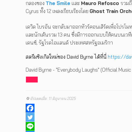
กลองของ
The Smile
และ
Mauro Refosco
รวมถึ
Cyrus ทั้ง 12 เพลงเรียบเรียงโดย
Ghost Train Orc
เดวิด ไบรอัน จะกลับมาออกทัวร์คอนเสิร์ตเพื่อโปรโมท
และนักเต้นรวม 13 คน ซึ่งมีการออกแบบให้คนบนเวทีเคลื
เดนซ์, รัฐโรดไอแลนด์ ประเทศสหรัฐอเมริกา
สตรีมซิงเกิลใหม่ของ David Byrne ได้ที่นี่
https://da
David Byrne - "Everybody Laughs" (Official Music
🔄 อัปเดตเมื่อ: 11 มิถุนายน 2025