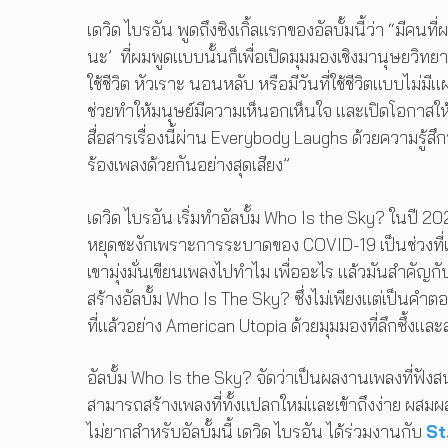
เดวิด ไบรอัน พูดถึงซิงเกิ้ลแรกของอัลบั้มนี้ว่า “มีคนท
นะ’ ที่ผมพูดแบบนั้นก็เพื่อเปิดมุมมองเชิงมานุษยวิท
ใช้ชีวิต หัวเราะ นอนหลับ หรือมีวันที่ใช้ชีวิตแบบไม่มี
ช่วยทำให้มนุษย์มีความเห็นอกเห็นใจ และเปิดโอกาสให้เ
สื่อสารเรื่องนี้ผ่าน Everybody Laughs ด้วยความรู้
ร้องเพลงด้วยกันอย่างสุดเสียง”
เดวิด ไบรอัน เริ่มทำอัลบั้ม Who Is the Sky? ในปี
หยุดชะงักเพราะการระบาดของ COVID-19 เป็นช่วงที่เขาไ
เขามุ่งมั่นเขียนเพลงไปทำไม เพื่ออะไร แล้วมันสำคัญ
สร้างอัลบั้ม Who Is The Sky? ซึ่งไม่เพียงแต่เป็นค
ที่แล้วอย่าง American Utopia ด้วยมุมมองที่ลึกซึ้งและส
อัลบั้ม Who Is the Sky? จัดว่าเป็นผลงานเพลงที่ฟังสนุ
สามารถสร้างเพลงที่ทั้งแปลกใหม่และเข้าถึงง่าย ผสมผส
ไม่ยากสำหรับอัลบั้มนี้ เดวิด ไบรอัน ได้ร่วมงานกับ
St