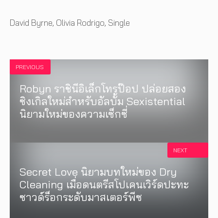
Tags
David Byrne
,
Olivia Rodrigo
,
Single
PREVIOUS
Robyn ราชินีอิเล็กโทรป๊อป ปล่อยสอง
ซิงเกิลใหม่สำหรับอัลบั้ม Sexistential
นิยามใหม่ของความเซ็กซี่
NEXT
Secret Love นิยามบทใหม่ของ Dry
Cleaning เมื่อดนตรีสโปเคนเวิร์ดปะทะ
ซาวด์ร็อกระดับมาสเตอร์พีซ