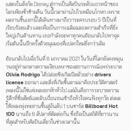
แสดงในสังกัด Disney สู่การเป็นศิลปินระดับแถวหน้าของ
โลกเพียงชั่วข้ามคืน วันนี้เวลาผ่านไปไวเหมือนโกหก เพราะ
ผลงานชิ้นเอกนี้ได้เดินทางมาถึงวาระครบรอบ 5 ปีเป็นที่
เรียบร้อยแล้ว และเพื่อเป็นการเฉลิมฉลองความสำเร็จที่ยิ่ง
ใหญ่เกินต้านทาน เธอกำลังจะพาทุกคนย้อนกลับไปหาจุด
เริ่มต้นนั้นอีกครั้งด้วยมุมมองที่แปลกใหม่ยิ่งกว่าเดิม
ย้อนกลับไปเมื่อวันที่ 8 มกราคม 2021 ในวันที่โลกยังคงหมุน
วนอยู่ท่ามกลางความเงียบเหงาของสถานการณ์แพร่ระบาด
Olivia Rodrigo
ได้ปล่อยซิงเกิลเปิดตัวอย่าง
drivers
license
ออกมา และสิ่งที่เกิดขึ้นตามมาคือประวัติศาสตร์
เพลงนี้ไม่ใช่แค่เพลงอกหักทั่วไป แต่มันคือการระบายความ
รู้สึกที่ซื่อสัตย์และดิบเถื่อนจนเข้าถึงหัวใจคนฟังทุกวัย ส่งผล
ให้เพลงพุ่งทะยานขึ้นสู่อันดับ 1 บนชาร์ต
Billboard Hot
100
นานถึง 8 สัปดาห์ติดต่อกัน ซึ่งถือเป็นสถิติที่ยาวนาน
ที่สุดสำหรับศิลปินเดี่ยวในช่วงเวลานั้น