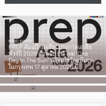
MUSIC
,
EVENTS
PREP คัมแบ็กเอเชีย! ประกาศเอเชีย
INTERVIEW
,
MUSIC
WATCH
,
LGBTQIAN+
ทัวร์ปี 2026 ต้อนรับ EP ใหม่ ‘One
[Exclusive Interview] grentperez
I Wish You All the Best เรื่องราวของ
Day In The Sun’ พร้อมโชว์สุดพิเศษ
จากเด็กอายุ 12 ปีที่ร้องเพลงในห้อง
วัยรุ่นนอนไบนารี่ กับครอบครัวที่เขา
ในกรุงเทพ 17 ตุลาคม 2026 นี้
นอน สู่การแสดงคอนเสิร์ตต่อหน้าคน
เลือกได้เอง ผลงานการกำกับ
นับหมื่น
ภาพยนตร์เรื่องแรกของ Tommy
Dorfman
Search