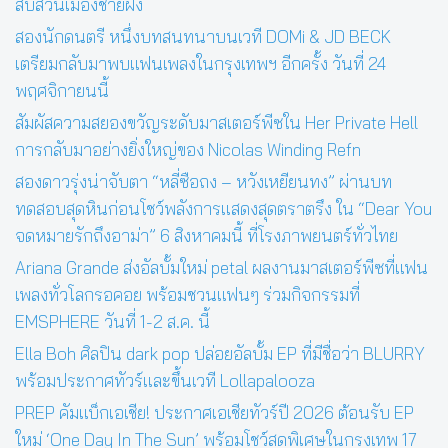
สืบสวนเมืองชายฝั่ง
สองนักดนตรี หนึ่งบทสนทนาบนเวที DOMi & JD BECK
เตรียมกลับมาพบแฟนเพลงในกรุงเทพฯ อีกครั้ง วันที่ 24
พฤศจิกายนนี้
สัมผัสความสยองขวัญระดับมาสเตอร์พีซใน Her Private Hell
การกลับมาอย่างยิ่งใหญ่ของ Nicolas Winding Refn
สองดาวรุ่งน่าจับตา “หลี่ซือถง – หวังเหยียนทง” ผ่านบท
ทดสอบสุดหินก่อนโชว์พลังการแสดงสุดตราตรึง ใน “Dear You
จดหมายรักถึงอาม่า” 6 สิงหาคมนี้ ที่โรงภาพยนตร์ทั่วไทย
Ariana Grande ส่งอัลบั้มใหม่ petal ผลงานมาสเตอร์พีซที่แฟน
เพลงทั่วโลกรอคอย พร้อมชวนแฟนๆ ร่วมกิจกรรมที่
EMSPHERE วันที่ 1-2 ส.ค. นี้
Ella Boh ศิลปิน dark pop ปล่อยอัลบั้ม EP ที่มีชื่อว่า BLURRY
พร้อมประกาศทัวร์และขึ้นเวที Lollapalooza
PREP คัมแบ็กเอเชีย! ประกาศเอเชียทัวร์ปี 2026 ต้อนรับ EP
ใหม่ ‘One Day In The Sun’ พร้อมโชว์สุดพิเศษในกรุงเทพ 17