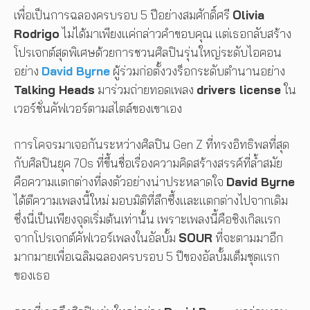
เพื่อเป็นการฉลองครบรอบ 5 ปีอย่างสมศักดิ์ศรี
Olivia
Rodrigo
ไม่ได้มาเพียงแค่กล่าวคำขอบคุณ แต่เธอกลับสร้าง
โปรเจกต์สุดพิเศษด้วยการชวนศิลปินรุ่นใหญ่ระดับไอคอน
อย่าง
David Byrne
ผู้ร่วมก่อตั้งวงร็อกระดับตำนานอย่าง
Talking Heads
มาร่วมถ่ายทอดเพลง
drivers license
ใน
เวอร์ชั่นคัฟเวอร์ตามสไตล์ของเขาเอง
การโคจรมาเจอกันระหว่างศิลปิน Gen Z ที่ทรงอิทธิพลที่สุด
กับศิลปินยุค 70s ที่ขึ้นชื่อเรื่องความคิดสร้างสรรค์ที่ล้ำสมัย
คือความแตกต่างที่ลงตัวอย่างน่าประหลาดใจ
David Byrne
ได้ตีความเพลงนี้ใหม่ มอบมิติที่ลึกซึ้งและแตกต่างไปจากเดิม
ซึ่งนี่เป็นเพียงจุดเริ่มต้นเท่านั้น เพราะเพลงนี้คือซิงเกิลแรก
จากโปรเจกต์คัฟเวอร์เพลงในอัลบั้ม
SOUR
ที่จะตามมาอีก
มากมายเพื่อเฉลิมฉลองครบรอบ 5 ปีของอัลบั้มเต็มชุดแรก
ของเธอ