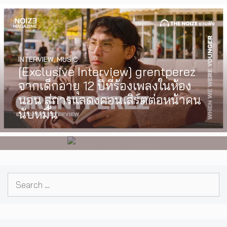
INTERVIEW
,
MUSIC
WATCH
,
LGBTQIAN+
[Exclusive Interview] grentperez
I Wish You All the Best เรื่องราวของ
จากเด็กอายุ 12 ปีที่ร้องเพลงในห้อง
วัยรุ่นนอนไบนารี่ กับครอบครัวที่เขา
นอน สู่การแสดงคอนเสิร์ตต่อหน้าคน
เลือกได้เอง ผลงานการกำกับ
นับหมื่น
ภาพยนตร์เรื่องแรกของ Tommy
Dorfman
Search
for: