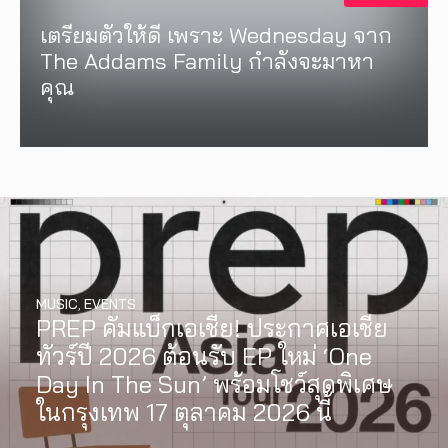
เตรียมตัวให้ดี เพราะ Wednesday จาก
The Addams Family กำลังจะมาหา
คุณ
MUSIC
,
EVENTS
PREP คัมแบ็กเอเชีย! ประกาศเอเชีย
ทัวร์ปี 2026 ต้อนรับ EP ใหม่ ‘One
Day In The Sun’ พร้อมโชว์สุดพิเศษ
ในกรุงเทพ 17 ตุลาคม 2026 นี้