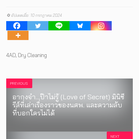
🔄 อัปเดตเมื่อ: 10 กรกฎาคม 2024
Tags
4AD
,
Dry Cleaning
PREVIOUS
อากงจ๋า…ป๊าไม่รู้ (Love of Secret) มินิซี
รีส์ที่เล่าเรื่องราวของนศพ. และความลับ
ที่บอกใครไม่ได้
NEXT