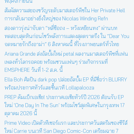
พฤศจิกายนนี้
สัมผัสความสยองขวัญระดับมาสเตอร์พีซใน Her Private Hell
การกลับมาอย่างยิ่งใหญ่ของ Nicolas Winding Refn
สองดาวรุ่งน่าจับตา “หลี่ซือถง – หวังเหยียนทง” ผ่านบท
ทดสอบสุดหินก่อนโชว์พลังการแสดงสุดตราตรึง ใน “Dear You
จดหมายรักถึงอาม่า” 6 สิงหาคมนี้ ที่โรงภาพยนตร์ทั่วไทย
Ariana Grande ส่งอัลบั้มใหม่ petal ผลงานมาสเตอร์พีซที่แฟน
เพลงทั่วโลกรอคอย พร้อมชวนแฟนๆ ร่วมกิจกรรมที่
EMSPHERE วันที่ 1-2 ส.ค. นี้
Ella Boh ศิลปิน dark pop ปล่อยอัลบั้ม EP ที่มีชื่อว่า BLURRY
พร้อมประกาศทัวร์และขึ้นเวที Lollapalooza
PREP คัมแบ็กเอเชีย! ประกาศเอเชียทัวร์ปี 2026 ต้อนรับ EP
ใหม่ ‘One Day In The Sun’ พร้อมโชว์สุดพิเศษในกรุงเทพ 17
ตุลาคม 2026 นี้
Prime Video เปิดตัวทีเซอร์แรก และประกาศวันสตรีมของซีรีส์
ใหม่ Carrie บนเวที San Diego Comic-Con เตรียมฉาย 7