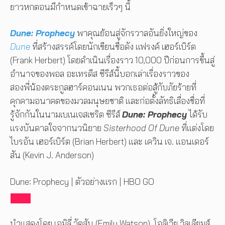
ยาวหกตอนมีกำหนดเข้าฉายเร็วๆ นี้
Dune: Prophecy
พาคุณย้อนสู่จักรวาลอันยิ่งใหญ่ของ
Dune
ที่สร้างสรรค์โดยนักเขียนชื่อดัง แฟรงค์ เฮอร์เบิร์ต
(Frank Herbert) โดยดำเนินเรื่องราว 10,000 ปีก่อนการขึ้นสู่
อำนาจของพอล อะเทรดีส ซีรีส์นี้บอกเล่าเรื่องราวของ
สองพี่น้องตระกูลฮาร์คอนเนน พวกเธอต่อสู้กับภัยร้ายที่
คุกคามอนาคตของมวลมนุษยชาติ และก่อตั้งลัทธิเลื่องชื่อที่
รู้จักกันในนามเบเนเจสเซริต ซีรีส์
Dune: Prophecy
ได้รับ
แรงบันดาลใจจากนวนิยาย
Sisterhood Of Dune
ที่แต่งโดย
ไบรอัน เฮอร์เบิร์ต (Brian Herbert) และ เควิน เจ. แอนเดอร์
สัน (Kevin J. Anderson)
Dune: Prophecy | ตัวอย่างแรก | HBO GO
นำแสดงโดย เอมิลี่ วัตสัน (Emily Watson), โอลิเวีย วิลเลียมส์