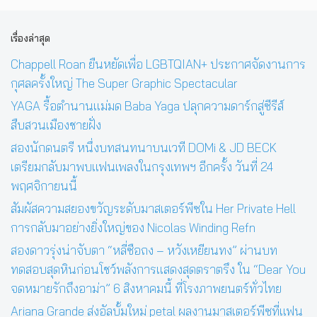
เรื่องล่าสุด
Chappell Roan ยืนหยัดเพื่อ LGBTQIAN+ ประกาศจัดงานการ
กุศลครั้งใหญ่ The Super Graphic Spectacular
YAGA รื้อตำนานแม่มด Baba Yaga ปลุกความดาร์กสู่ซีรีส์
สืบสวนเมืองชายฝั่ง
สองนักดนตรี หนึ่งบทสนทนาบนเวที DOMi & JD BECK
เตรียมกลับมาพบแฟนเพลงในกรุงเทพฯ อีกครั้ง วันที่ 24
พฤศจิกายนนี้
สัมผัสความสยองขวัญระดับมาสเตอร์พีซใน Her Private Hell
การกลับมาอย่างยิ่งใหญ่ของ Nicolas Winding Refn
สองดาวรุ่งน่าจับตา “หลี่ซือถง – หวังเหยียนทง” ผ่านบท
ทดสอบสุดหินก่อนโชว์พลังการแสดงสุดตราตรึง ใน “Dear You
จดหมายรักถึงอาม่า” 6 สิงหาคมนี้ ที่โรงภาพยนตร์ทั่วไทย
Ariana Grande ส่งอัลบั้มใหม่ petal ผลงานมาสเตอร์พีซที่แฟน