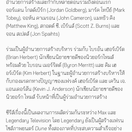
อำนวยการสร้างและกำกับหลายตอนรวมถึงตอนแรก
จอร์แดน โกลด์เบิร์ก (Jordan Goldberg), มาร์ค โทบีย์ (Mark
Tobey), จอห์น คาเมรอน (John Cameron), แมทธิว คิง
(Matthew King), สกอตต์ ซี. เบิร์นส์ (Scott Z. Burns) และ
จอน สเปตส์ (Jon Spaihts)
ร่วมเป็นผู้อำนวยการสร้างบริหาร ร่วมกับ ไบรอัน เฮอร์เบิร์ต
(Brian Herbert) นักเขียนนิยายขายดีของนิวยอร์กไทมส์
พร้อมด้วย ไบรอน เมอร์ริตต์ (Byron Merritt) และ คิม เฮ
อร์เบิร์ต (Kim Herbert) ในฐานะผู้อำนวยการสร้างบริหารให้
กับกองมรดกทางปัญญาของแฟรงค์ เฮอร์เบิร์ต และ เควิน เจ.
แอนเดอร์สัน (Kevin J. Anderson) นักเขียนนิยายขายดีของ
นิวยอร์ก ไทมส์ รับหน้าที่เป็นผู้ร่วมอำนวยการสร้าง
ซีรีส์เรื่องนี้เป็นผลงานการผลิตร่วมกันระหว่าง Max และ
Legendary Television โดย Legendary ยังเป็นผู้สร้างแฟรน
ไชส์ภาพยนตร์
Dune
ทั้งสองภาคที่ประสบความสำเร็จอย่าง