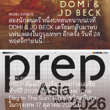
MUSIC
,
EVENTS
สองนักดนตรี หนึ่งบทสนทนาบนเวที
DOMi & JD BECK เตรียมกลับมาพบ
แฟนเพลงในกรุงเทพฯ อีกครั้ง วันที่ 24
พฤศจิกายนนี้
MUSIC
,
EVENTS
PREP คัมแบ็กเอเชีย! ประกาศเอเชีย
INTERVIEW
,
MUSIC
ทัวร์ปี 2026 ต้อนรับ EP ใหม่ ‘One
[Exclusive Interview] grentperez
Day In The Sun’ พร้อมโชว์สุดพิเศษ
จากเด็กอายุ 12 ปีที่ร้องเพลงในห้อง
ในกรุงเทพ 17 ตุลาคม 2026 นี้
นอน สู่การแสดงคอนเสิร์ตต่อหน้าคน