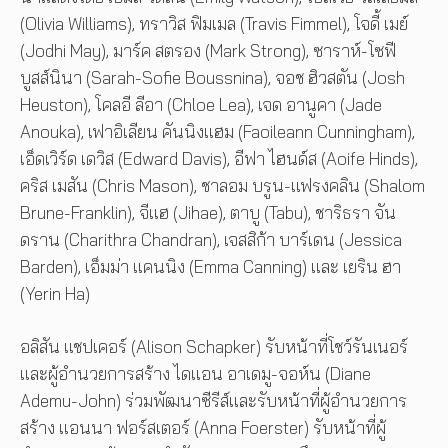
(Olivia Williams), ทราวิส ฟิมเมล (Travis Fimmel), โจดี้ เมย์
(Jodhi May), มาร์ค สตรอง (Mark Strong), ซาราห์-โซฟี
บูสส์นินา (Sarah-Sofie Boussnina), จอช ฮิวสตัน (Josh
Heuston), โคลอี ลีอา (Chloe Lea), เจด อานูคา (Jade
Anouka), เฟาอิเลียน คันนิงแฮม (Faoileann Cunningham),
เอ็ดเวิร์ด เดวิส (Edward Davis), อีฟา ไฮนด์ส (Aoife Hinds),
คริส เมสัน (Chris Mason), ชาลอม บรูน-แฟรงคลิน (Shalom
Brune-Franklin), จีแฮ (Jihae), ตาบู (Tabu), ชาริธรา จัน
ดราน (Charithra Chandran), เจสสิก้า บาร์เดน (Jessica
Barden), เอ็มม่า แคนนิง (Emma Canning) และ เยริน ฮา
(Yerin Ha)
อลิสัน แชปเคอร์ (Alison Schapker) รับหน้าที่โชว์รันเนอร์
และผู้อำนวยการสร้าง ไดแอน อาเดมู-จอห์น (Diane
Ademu-John) ร่วมพัฒนาซีรีส์และรับหน้าที่ผู้อำนวยการ
สร้าง แอนนา ฟอร์สเตอร์ (Anna Foerster) รับหน้าที่ผู้