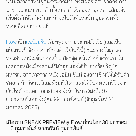
นั้นมีสัตว์สายพันธุ์อื่นอีกมากมาย ทั้งลีเมอร์ ลาบราดอร์ คาปิ
บารา และนก พวกมันทั้งหมด กำลังมองหาจุดหมายสักแห่ง
เพื่อตั้งต้นชีวิตใหม่ แต่กว่าจะไปถึงที่แห่งนั้น อุปสรรคทั้ง
หลายก็คอยท่าอยู่แล้ว
Flow
เป็น
แอนิเมชัน
ไร้บทพูดจากประเทศลัตเวีย (และเป็น
ตัวแทนเข้าชิงออสการ์ของลัตเวียในปีนี้) ชนะรางวัลลูกโลก
ทองคำ แอนิเมชั่นยอดเยี่ยม ปีล่าสุด หนังเปิดตัวครั้งแรกใน
เทศกาลหนังเมืองคานส์ปีล่าสุด และได้รับรางวัลขวัญใจ
มหาชน จากเทศกาล หนังแอนิเมชันเมืองอานซี หนังได้รับคำ
ชมจากนักวิจารณ์และผู้ชมทั่วโลก และได้รับคะแนนรีวิวจาก
เว็บไซต์ Rotten Tomatoes ฝั่งนักวิจารณ์สูงถึง 97
เปอร์เซนต์ และ ฝั่งผู้ชม 99 เปอร์เซนต์ (ข้อมูลวันที่ 21
มกราคม 2025)
เปิดรอบ SNEAK PREVIEW ดู Flow ก่อนใคร 30 มกราคม
– 5 กุมภาพันธ์ ฉายจริง 6 กุมภาพันธ์