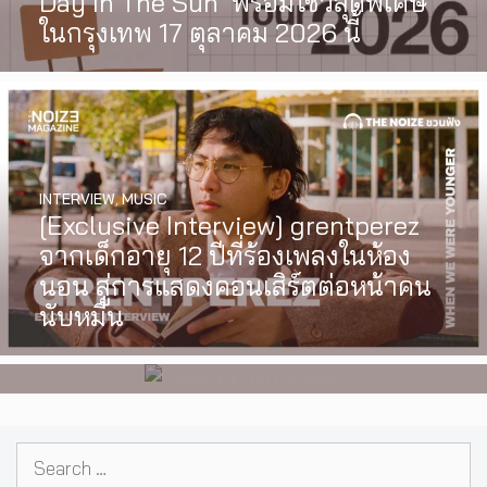
Day In The Sun’ พร้อมโชว์สุดพิเศษ
ในกรุงเทพ 17 ตุลาคม 2026 นี้
INTERVIEW
,
MUSIC
WATCH
,
LGBTQIAN+
[Exclusive Interview] grentperez
I Wish You All the Best เรื่องราวของ
จากเด็กอายุ 12 ปีที่ร้องเพลงในห้อง
วัยรุ่นนอนไบนารี่ กับครอบครัวที่เขา
นอน สู่การแสดงคอนเสิร์ตต่อหน้าคน
เลือกได้เอง ผลงานการกำกับ
นับหมื่น
ภาพยนตร์เรื่องแรกของ Tommy
Dorfman
Search
for: