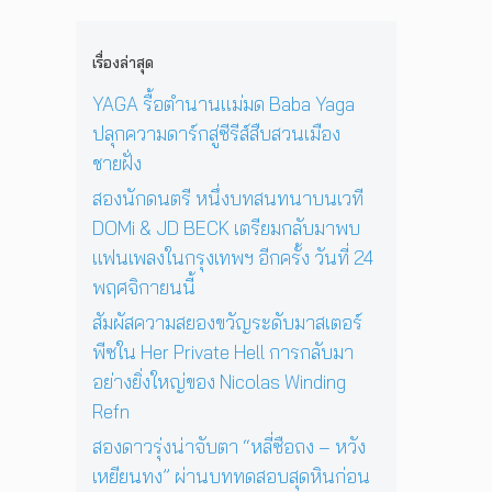
i
n
น
ง
1
c
e
ด
ใ
2
o
D
ว
เรื่องล่าสุด
น
ปี
l
a
ง
ก
ที่
a
y
YAGA รื้อตำนานแม่มด Baba Yaga
อ
รุ
ร้
s
I
า
ปลุกความดาร์กสู่ซีรีส์สืบสวนเมือง
ง
อ
W
n
ทิ
เ
ง
ชายฝั่ง
i
T
ต
ท
เ
n
h
ย์
สองนักดนตรี หนึ่งบทสนทนาบนเวที
พ
พ
d
e
จ
DOMi & JD BECK เตรียมกลับมาพบ
ฯ
ล
i
S
ะ
อี
ง
แฟนเพลงในกรุงเทพฯ อีกครั้ง วันที่ 24
n
u
ดั
ก
ใ
g
n
พฤศจิกายนนี้
บ
ค
น
R
’
สู
รั้
ห้
สัมผัสความสยองขวัญระดับมาสเตอร์
e
พ
ญ
ง
อ
f
ร้
พีซใน Her Private Hell การกลับมา
วั
ง
n
อ
อย่างยิ่งใหญ่ของ Nicolas Winding
น
น
ม
Refn
ที่
อ
โ
2
น
ช
สองดาวรุ่งน่าจับตา “หลี่ซือถง – หวัง
4
สู่
ว์
เหยียนทง” ผ่านบททดสอบสุดหินก่อน
พ
ก
สุ