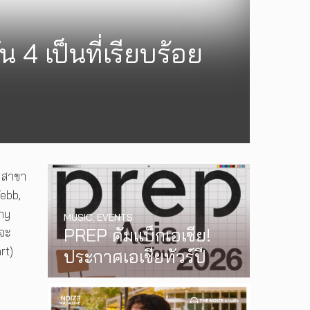
 4 เป็นที่เรียบร้อย
s สาขา
Webb,
nny
MUSIC
,
EVENTS
PREP คัมแบ็กเอเชีย!
 จะ
rt)
ประกาศเอเชียทัวร์ปี
2026 ต้อนรับ EP ใหม่
‘One Day In The Sun’