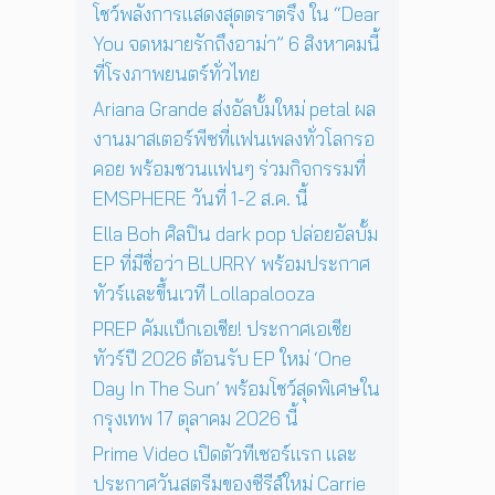
ฤ
า
โชว์พลังการแสดงสุดตราตรึง ใน “Dear
ด
ศ
ร
You จดหมายรักถึงอาม่า” 6 สิงหาคมนี้
พิ
จิ
แ
เ
ที่โรงภาพยนตร์ทั่วไทย
ก
ส
ศ
า
ด
Ariana Grande ส่งอัลบั้มใหม่ petal ผล
ษ
ย
ง
ใ
งานมาสเตอร์พีซที่แฟนเพลงทั่วโลกรอ
น
ค
น
คอย พร้อมชวนแฟนๆ ร่วมกิจกรรมที่
นี้
อ
ก
EMSPHERE วันที่ 1-2 ส.ค. นี้
น
รุ
เ
ง
Ella Boh ศิลปิน dark pop ปล่อยอัลบั้ม
สิ
เ
EP ที่มีชื่อว่า BLURRY พร้อมประกาศ
ร์
ท
ต
ทัวร์และขึ้นเวที Lollapalooza
พ
ต่
1
PREP คัมแบ็กเอเชีย! ประกาศเอเชีย
อ
7
ทัวร์ปี 2026 ต้อนรับ EP ใหม่ ‘One
ห
ตุ
น้
Day In The Sun’ พร้อมโชว์สุดพิเศษใน
ล
า
า
กรุงเทพ 17 ตุลาคม 2026 นี้
ค
ค
Prime Video เปิดตัวทีเซอร์แรก และ
น
ม
นั
ประกาศวันสตรีมของซีรีส์ใหม่ Carrie
2