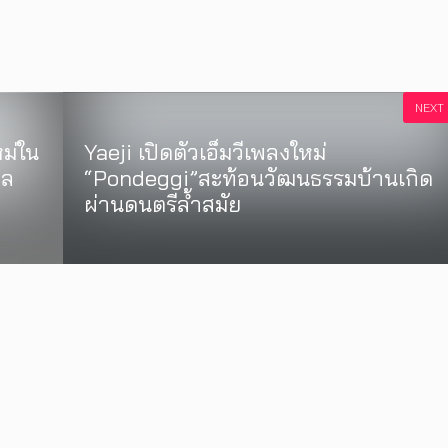
NEXT
ม่ใน
Yaeji เปิดตัวเอ็มวีเพลงใหม่
ิล
“Pondeggi”สะท้อนวัฒนธรรมบ้านเกิด
ผ่านดนตรีล้ำสมัย