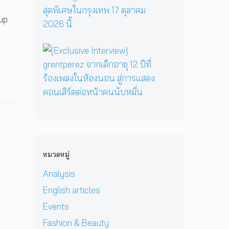
มื่
นึ่
ม
ต
คั
อ
ง
ด
oup
อ
ม
ค
บ
า
ร์
แ
รู
ท
ร์
พี
บ็
วิ
ส
[
ก
ซ
ก
ท
น
E
สู่
ใ
เ
ย
ท
x
ซี
น
อ
า
น
c
รี
H
เ
ศ
า
l
ส์
e
ชี
า
บ
u
สื
r
ย
ส
น
s
บ
P
!
ต
เ
i
ส
r
ป
ร์
ว
v
ว
i
ร
แ
ที
e
น
v
ะ
ล
หมวดหมู่
D
I
เ
a
ก
ะ
O
n
มื
t
า
Analysis
มิ
M
t
อ
e
ศ
ต
i
e
English articles
ง
H
เ
ร
&
r
ช
e
อ
แ
Events
J
v
า
l
เ
ท้
D
i
Fashion & Beauty
ย
l
ชี
ต่