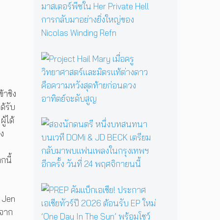
ตำ
ม
น
ผั
า
ส
น
ค
แ
ว
ม่
า
P
ม
ม
r
ด
ส
o
B
ย
j
้าชิง
a
อ
e
b
ง
ด้รับ
c
a
ข
t
ู้ได้
ส
Y
วั
H
อ
ง
a
ญ
a
ง
g
ร
i
นั
a
ะ
กนี้
l
ก
ป
ดั
M
ด
ลุ
บ
a
น
ก
ม
P
r
ต
ค
า
R
่ Jen
y
รี
ว
ส
E
เ
 จาก
ห
า
เ
P