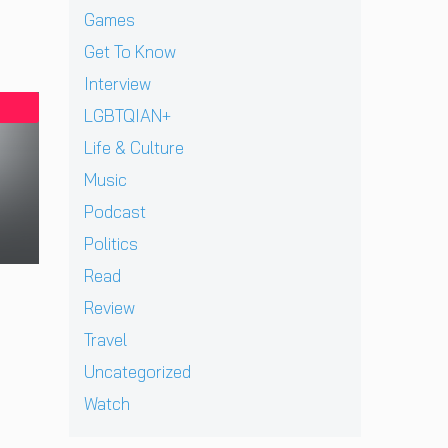
B
e
ฝั่
ก
ย
า
Games
E
w
ง
า
ทั
ง
C
]
Get To Know
ร
ว
ด
K
g
ก
ร์
า
Interview
เ
r
ลั
ปี
ว
ต
e
LGBTQIAN+
บ
2
คื
รี
n
ม
0
อ
Life & Culture
ย
t
า
2
ค
ม
p
อ
Music
6
ว
ก
e
ย่
ต้
า
Podcast
ลั
r
า
อ
ม
บ
e
ง
น
Politics
ห
ม
z
ยิ่
รั
วั
Read
า
จ
ง
บ
ง
พ
า
ใ
E
Review
สุ
บ
ก
ห
P
ด
Travel
แ
เ
ญ่
ใ
ท้
ฟ
ด็
ข
ห
Uncategorized
า
น
ก
อ
ม่
ย
Watch
เ
อ
ง
‘
ก่
พ
า
N
O
อ
ล
ยุ