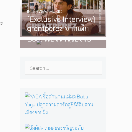
พร้อมโชว์สุดพิเศษใน
INTERVIEW
,
MUSIC
กรุงเทพ 17 ตุลาคม
[Exclusive Interview]
2026 นี้
WATCH
,
LGBTQIAN+
ละ
grentperez จากเด็ก
I Wish You All the
อายุ 12 ปีที่ร้องเพลงใน
Best เรื่องราวของวัย
ห้องนอน สู่การแสดง
รุ่นนอนไบนารี่ กับ
คอนเสิร์ตต่อหน้าคนนับ
ครอบครัวที่เขาเลือกได้
หมื่น
Search
เอง ผลงานการกำกับ
for:
ภาพยนตร์เรื่องแรกของ
Tommy Dorfman
Y
A
G
A
รื้
อ
สั