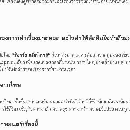
่สิ่งที่ดึงดูดเขาคือตัวละครและเรื่องราวชีวิตที่เกิดขึ้นภายในพื้นที่เดิ
งการเล่าเรื่องมาตลอด อะไรทำให้ตัดสินใจทำด้วยมุ
บับโดย
“ริชาร์ด แม็กไกวร์”
ซึ่งน่าทึ่งมาก เพราะมันเล่าจากมุมมองเดียว
มองเดียว เพื่อแสดงช่วงเวลาที่ผ่านพ้น กรอบใหญ่บ้างเล็กบ้าง และบางคร
มาใช้เพื่อถ่ายทอดเรื่องราวที่ข้ามกาลเวลา
มาจากไหน
กครั้งที่มองกำแพงหิน ผมอดสงสัยไม่ได้ว่ามีกี่ชีวิตที่เคยนั่งตรงที่ผมนั่งอ
ต้นกับการใช้ชีวิต เผชิญกับความกลัว ความสุข ความเศร้า ความเจ็บป่วย ครบทุก
พยนตร์เรื่องนี้