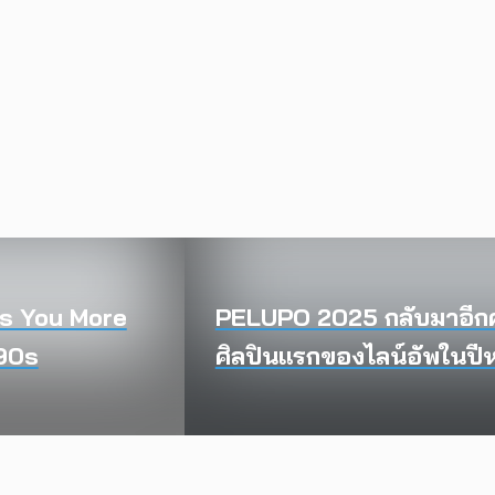
es You More
PELUPO 2025 กลับมาอีกค
 90s
ศิลปินแรกของไลน์อัพในปีห