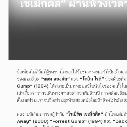
เซเม็กคิส” ผ่านห้วงเวล
อีกเพียงไม่กี่วันที่ผู้ชมชาวไทยจะได้รับชมภาพยนตร์ที่เป็นดั่
ของฮอลลีวูด
“ทอม แฮงค์ส”
และ
“โรบิน ไรต์”
ร่วมด้วยทีมง
Gump” (1994)
ให้กลายเป็นภาพยนตร์ในหัวใจของคนทั้งโลก โ
เล่าเรื่องราวการเดินทางผ่านเวลากว่าพันล้านปี การผลัดเปลี่
ตั้งแต่เฟรมแรกจนถึงเฟรมสุดท้ายของหนังโดยที่กล้องไม่ขยับเล
ผลงานที่ผ่านมาของผู้กำกับ
“โรเบิร์ต เซเม็กคิส”
มักโดดเด่นด
Away” (2000) “Forrest Gump” (1994)
และ
“Back 