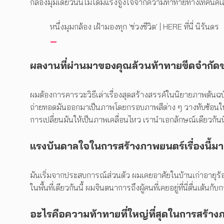
กล้องมุมเดียวนั้นไม่ได้มีแรงจูงใจจากความท้าทายทางเทคนิคเลย แต
หนึ่งมุมกล้อง เฝ้ามองทุก 'ช่วงชีวิต' | HERE ที่นี่ นิรันดร
ผลงานที่ผ่านมาของคุณล้วนท้าทายขีดจำกัดขอ
ผมต้องการคารวะวิธีเล่าเรื่องสุดสร้างสรรค์ในนิยายภาพต้นฉ
ถ่ายทอดมันออกมาเป็นภาพโดยกรอบภาพสีต่าง ๆ วางทับซ้อนในมุม
การเปลี่ยนมันให้เป็นภาพเคลื่อนไหว เรานำเอกลักษณ์เดียวกันนี้
แรงบันดาลใจในการสร้างภาพยนตร์เรื่องนี้
มันเริ่มจากประสบการณ์ส่วนตัว ผมเคยอาศัยในบ้านเก่าอายุร้อยปี ทุ
ในพื้นที่เดียวกันนี้ ผมจินตนาการถึงผู้คนที่เคยอยู่ที่นี่ตื่นเ
อะไรคือความท้าทายที่ใหญ่ที่สุดในการสร้างภา