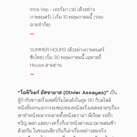
Irma Vep - เออร์มา เวป (ตัวอย่าง
ภาพยนตร์)​ | เริ่ม 10 พฤษภาคมนี้ (รอบ
ฉายจำกัด)
SUMMER HOURS (ตัวอย่างภาพยนตร์
ซับไทย)​ เริ่ม 30 พฤษภาคมนี้ เฉพาะที่
House สามย่าน
“โอลิวิเยร์ อัสซายาส (Olivier Assayas)”
เป็น
ผู้กำกับชาวฝรั่งเศสที่เริ่มโด่งดังในยุค 90 กับสไตล์
หนังที่ออกนอกกรอบขนบของหนังฝรั่งเศสหลายๆเรื่อง
เขาทำหนังหลากหลายทั้งหนังดราม่า พีเรียด ระทึก
ขวัญ ตลก และบางครั้งก็เอาหนังต่างแนวมาผสมเข้า
ด้วยกัน ในขณะเดียวกันก็เล่าเรื่องอย่างสมจริง