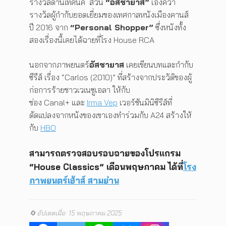
รางวัลด้านเทคนิค ส่วน
“อัสซายาส”
เองคว้า
รางวัลผู้กำกับยอดเยี่ยมของเทศกาลหนังเมืองคานส์
ปี 2016 จาก
“Personal Shopper”
ซึ่งหนังทั้ง
สองเรื่องนี้เคยได้ฉายที่โรง House RCA
นอกจากภาพยนตร์
อัสซายาส
เคยเขียนบทและกำกับ
ซีรีส์ เรื่อง “Carlos (2010)” ที่สร้างจากประวัติของผู้
ก่อการร้ายชาวเวเนซูเอลา ให้กับ
ช่อง Canal+ และ
Irma Vep
เวอร์ชันมินิซีรีส์ที่
ดัดแปลงจากหนังของเขาเองทำร่วมกับ A24 สร้างให้
กับ
HBO
สามารถตรวจสอบรอบฉายของโปรแกรม
“House Classics” เดือนพฤษภาคม ได้ที่
โรง
ภาพยนตร์เฮ้าส์ สามย่าน
🔄 อัปเดตเมื่อ: 15 พฤษภาคม 2025