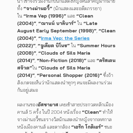
นำ เขาจึงร่วมงานกับนักแสดงหญิงคนสำคัญมากมาย
ทั้ง
“จางม่านอวี้”
(นักแสดงและอดีตภรรยา)
ใน
“Irma Vep (1996)”
และ
“Clean
(2004)”
,
“ฌานน์ บาลิบาร์”
ใน
“Late
August Early September (1998)”
,
“Clean
(2004)”
,
“
Irma Vep: the Series
(2022)”
,
“จูเลียต บิโนช”
ใน
“Summer Hours
(2008)”
,
“Clouds of Sils Maria
(2014)”
,
“Non-Fiction (2018)”
และ
“คริสเตน
สจ๊วต”
ใน
“Clouds of Sils Maria
(2014)”
,
“Personal Shopper (2016)”
ซึ่งถ้า
สังเกตจะเห็นว่านักแสดงนำทุกๆ คนจะมีผลงานร่วม
กันอยู่เสมอ
ผลงานของ
อัสซายาส
เคยเข้าสายประกวดหลักเมือง
คานส์ 5 ครั้ง ในปี 2004 หนังเรื่อง
“Clean”
ทำให้
จางม่านอวี้ชนะรางวัลนักแสดงนำหญิงจากเทศกาล
หนังเมืองคานส์ และตากล้อง
“เอริก โกติเยร์”
ชนะ