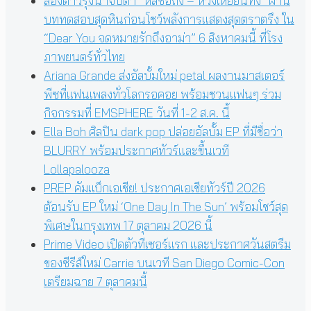
สองดาวรุ่งน่าจับตา “หลี่ซือถง – หวังเหยียนทง” ผ่าน
บททดสอบสุดหินก่อนโชว์พลังการแสดงสุดตราตรึง ใน
“Dear You จดหมายรักถึงอาม่า” 6 สิงหาคมนี้ ที่โรง
ภาพยนตร์ทั่วไทย
Ariana Grande ส่งอัลบั้มใหม่ petal ผลงานมาสเตอร์
พีซที่แฟนเพลงทั่วโลกรอคอย พร้อมชวนแฟนๆ ร่วม
กิจกรรมที่ EMSPHERE วันที่ 1-2 ส.ค. นี้
Ella Boh ศิลปิน dark pop ปล่อยอัลบั้ม EP ที่มีชื่อว่า
BLURRY พร้อมประกาศทัวร์และขึ้นเวที
Lollapalooza
PREP คัมแบ็กเอเชีย! ประกาศเอเชียทัวร์ปี 2026
ต้อนรับ EP ใหม่ ‘One Day In The Sun’ พร้อมโชว์สุด
พิเศษในกรุงเทพ 17 ตุลาคม 2026 นี้
Prime Video เปิดตัวทีเซอร์แรก และประกาศวันสตรีม
ของซีรีส์ใหม่ Carrie บนเวที San Diego Comic-Con
เตรียมฉาย 7 ตุลาคมนี้