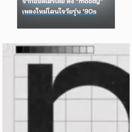
จากออสเตรเลีย ส่ง “moody”
เพลงใหม่โดนใจวัยรุ่น ‘90s