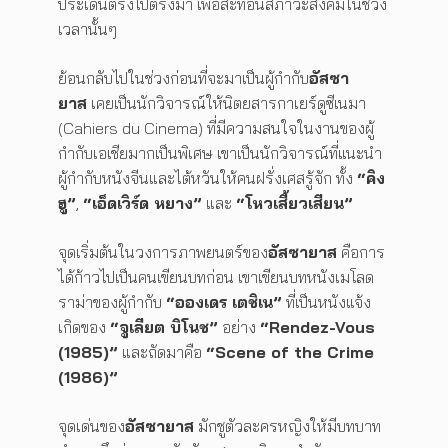
ประเด็นตรงไปตรงมา เพื่อสะท้อนสภาวะสังคมในช่วง
เวลานั้นๆ
ย้อนกลับไปในช่วงก่อนที่จะมาเป็นผู้กำกับ
อัสซา
ยาส
เคยเป็นนักวิจารณ์ให้นิตยสารกาเยร์ดูซีเนมา
(Cahiers du Cinema) ที่มีความสนใจในงานของผู้
กำกับเอเชียมากเป็นพิเศษ เขาเป็นนักวิจารณ์ที่แนะนำ
ผู้กำกับหนังจีนและไต้หวันให้คนฝรั่งเศสรู้จัก ทั้ง
“คิง
ฮู”
,
“เอ็ดเวิร์ด หยาง”
และ
“โหวเสี้ยวเสียน”
จุดเริ่มต้นในวงการภาพยนตร์ของ
อัสซายาส
คือการ
ได้ก้าวไปเป็นคนเขียนบทก่อน เขาเขียนบทหนังเมโลด
ราม่าของผู้กำกับ
“อองเดร เตชิเน”
ที่เป็นหนังแจ้ง
เกิดของ
“จูเลียต บิโนช”
อย่าง
“Rendez-Vous
(1985)”
และถัดมาคือ
“Scene of the Crime
(1986)”
จุดเด่นของ
อัสซายาส
มักชูตัวละครหญิงให้มีบทบาท