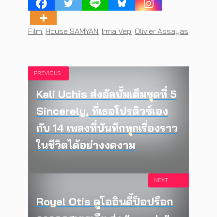
Tags
Film
,
House SAMYAN
,
Irma Vep
,
Olivier Assayas
PREVIOUS
Kali Uchis ส่งอัลบั้มเต็มชุดที่ 5
Sincerely, ที่เธอโปรดิวซ์เอง
กับ 14 เพลงที่บันทึกทุกเรื่องราว
ในชีวิตได้อย่างงดงาม
NEXT
Royel Otis ดูโออินดี้ป็อปร็อก