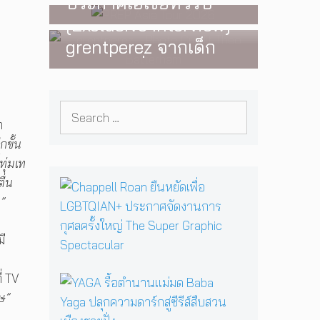
ประกาศเอเชียทัวร์ปี
INTERVIEW
,
MUSIC
มาพบแฟนเพลงใน
2026 ต้อนรับ EP ใหม่
[Exclusive Interview]
กรุงเทพฯ อีกครั้ง วันที่
‘One Day In The Sun’
grentperez จากเด็ก
24 พฤศจิกายนนี้
พร้อมโชว์สุดพิเศษใน
อายุ 12 ปีที่ร้องเพลงใน
กรุงเทพ 17 ตุลาคม
ห้องนอน สู่การแสดง
2026 นี้
Search
คอนเสิร์ตต่อหน้าคนนับ
า
for:
หมื่น
กขั้น
ุ่มเท
ื่น
C
h
”
a
p
มี
p
e
l
่ TV
Y
l
A
ษ”
R
G
o