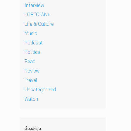
ร
T
&
ช
e
อ
Interview
แ
h
J
า
l
เ
ท้
e
LGBTQIAN+
D
ย
l
ชี
ต่
S
B
ฝั่
ก
ย
Life & Culture
า
u
E
ง
า
ทั
ง
p
Music
C
ร
ว
ด
e
K
ก
ร์
Podcast
า
r
เ
ลั
ปี
ว
G
ต
Politics
บ
2
คื
r
รี
ม
0
Read
อ
a
ย
า
2
ค
p
ม
Review
อ
6
ว
h
ก
ย่
ต้
Travel
า
i
ลั
า
อ
ม
c
บ
Uncategorized
ง
น
ห
S
ม
ยิ่
รั
Watch
วั
p
า
ง
บ
ง
e
พ
ใ
E
สุ
c
บ
ห
P
ด
t
แ
ญ่
ใ
ท้
a
ฟ
ข
ห
เรื่องล่าสุด
า
c