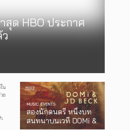
 ล่าสุด HBO ประกาศ
้ว
กใน
้วย
MUSIC
,
EVENTS
สองนักดนตรี หนึ่งบท
MUSIC
,
EVENTS
h,
สนทนาบนเวที DOMi &
PREP คัมแบ็กเอเชีย!
JD BECK เตรียมกลับ