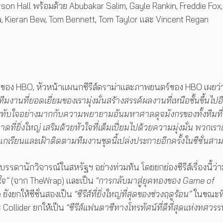
on Hall พร้อมด้วย Abubakar Salim, Gayle Rankin, Freddie Fox,
a, Kieran Bew, Tom Bennett, Tom Taylor และ Vincent Regan
ของ HBO, หัวหน้าแผนกซีรีส์ดราม่าและภาพยนตร์ของ HBO เผยว่
งานที่ยอดเยี่ยมของเรามุ่งมั่นสร้างสรรค์ผลงานที่เหนือชั้นขึ้นไปอี
ับใจอย่างมากกับความพยายามอันมหาศาลดุจมังกรของทั้งทีมที่ท
่ยิ่งใหญ่ เสริมด้วยหัวใจที่เต็มเปี่ยมไปด้วยความมุ่งมั่น พวกเราต
แกเรียนและเฝ้าติดตามทีมงานชุดนี้เปล่งประกายอีกครั้งในซีซั่นสาม
บรรดานักวิจารณ์ในสหรัฐฯ อย่างท่วมท้น โดยยกย่องซีรีส์เรื่องนี้ว่า
ใจ”
(จาก TheWrap) และเป็น
“การกลับมาสู่ยุคทองของ Game of
ยังยกให้ซีซั่นสองเป็น
“ซีรีส์ที่ยิ่งใหญ่ที่สุดของช่วงฤดูร้อน”
ในขณะที
Collider ยกให้เป็น
“ซีรีส์แฟนตาซีทางโทรทัศน์ที่ดีที่สุดแห่งทศวรร