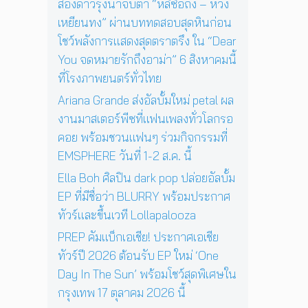
โ
สองดาวรุ่งน่าจับตา “หลี่ซือถง – หวัง
2
ช
เหยียนทง” ผ่านบททดสอบสุดหินก่อน
4
ว์
พ
โชว์พลังการแสดงสุดตราตรึง ใน “Dear
สุ
ฤ
You จดหมายรักถึงอาม่า” 6 สิงหาคมนี้
ด
ศ
พิ
ที่โรงภาพยนตร์ทั่วไทย
จิ
เ
ก
Ariana Grande ส่งอัลบั้มใหม่ petal ผล
ศ
า
ษ
งานมาสเตอร์พีซที่แฟนเพลงทั่วโลกรอ
ย
ใ
คอย พร้อมชวนแฟนๆ ร่วมกิจกรรมที่
น
น
นี้
EMSPHERE วันที่ 1-2 ส.ค. นี้
ก
รุ
Ella Boh ศิลปิน dark pop ปล่อยอัลบั้ม
ง
EP ที่มีชื่อว่า BLURRY พร้อมประกาศ
เ
ทัวร์และขึ้นเวที Lollapalooza
ท
พ
PREP คัมแบ็กเอเชีย! ประกาศเอเชีย
1
ทัวร์ปี 2026 ต้อนรับ EP ใหม่ ‘One
7
Day In The Sun’ พร้อมโชว์สุดพิเศษใน
ตุ
ล
กรุงเทพ 17 ตุลาคม 2026 นี้
า