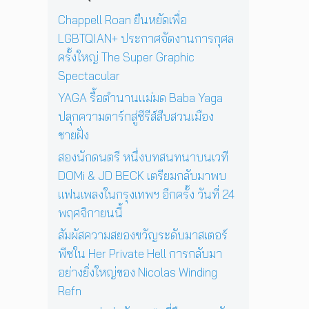
น
อ
ม่
ย
u
เ
Chappell Roan ยืนหยัดเพื่อ
ง
‘
ก่
l
พ
N
O
LGBTQIAN+ ประกาศจัดงานการกุศล
อ
a
ล
i
n
น
ครั้งใหญ่ The Super Graphic
r
ง
c
e
ด
ใ
Spectacular
o
D
ว
น
l
a
YAGA รื้อตำนานแม่มด Baba Yaga
ง
ก
a
y
อ
ปลุกความดาร์กสู่ซีรีส์สืบสวนเมือง
รุ
s
I
า
ง
ชายฝั่ง
W
n
ทิ
เ
i
T
ต
สองนักดนตรี หนึ่งบทสนทนาบนเวที
ท
n
h
ย์
พ
DOMi & JD BECK เตรียมกลับมาพบ
d
e
จ
ฯ
i
แฟนเพลงในกรุงเทพฯ อีกครั้ง วันที่ 24
S
ะ
อี
n
u
พฤศจิกายนนี้
ดั
ก
g
n
บ
ค
สัมผัสความสยองขวัญระดับมาสเตอร์
R
’
สู
รั้
e
พ
พีซใน Her Private Hell การกลับมา
ญ
ง
f
ร้
อย่างยิ่งใหญ่ของ Nicolas Winding
วั
n
อ
Refn
น
ม
ที่