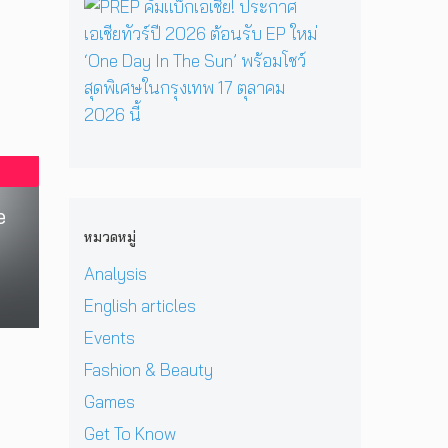
ก
ม
P
r
ะ
ต
ค
า
R
y
ก
รี
ว
ส
E
เ
า
ห
า
เ
P
มื่
ศ
นึ่
ม
ต
คั
อ
จั
ง
ด
อ
ม
ค
ด
บ
า
ร์
แ
รู
ง
ท
ร์
พี
บ็
วิ
า
ส
ก
ซ
ก
ท
น
น
สู่
ใ
เ
ย
ก
ท
ซี
น
e
อ
า
า
น
รี
H
เ
หมวดหมู่
า
ศ
ร
า
ส์
e
ชี
า
กุ
บ
สื
Analysis
r
ย
ส
ศ
น
บ
P
!
ต
English articles
ล
เ
ส
r
ป
ร์
ค
ว
ว
i
Events
ร
แ
รั้
ที
น
v
ะ
ล
Fashion & Beauty
ง
D
เ
a
ก
ะ
ใ
O
มื
t
Games
า
มิ
ห
M
อ
e
ศ
ต
ญ่
Get To Know
i
ง
H
เ