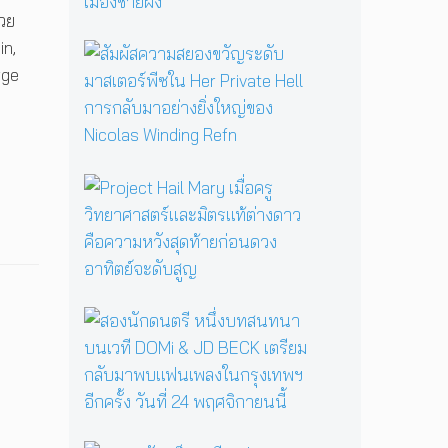
A
้วย
a
รื้
n
in,
อ
สั
ยื
ตำ
ม
rge
น
น
ผั
ห
า
ส
ยั
น
ค
ด
แ
ว
เ
ม่
า
P
พื่
ม
ม
r
อ
ด
ส
o
L
B
ย
j
G
a
อ
e
B
b
ง
c
T
a
ข
t
Q
ส
Y
วั
H
I
อ
a
ญ
a
A
ง
g
ร
i
N
นั
a
ะ
l
+
ก
ป
ดั
M
ป
ด
ลุ
บ
a
ร
น