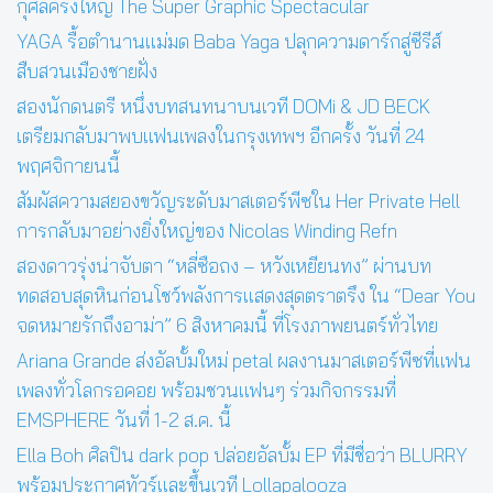
กุศลครั้งใหญ่ The Super Graphic Spectacular
YAGA รื้อตำนานแม่มด Baba Yaga ปลุกความดาร์กสู่ซีรีส์
สืบสวนเมืองชายฝั่ง
สองนักดนตรี หนึ่งบทสนทนาบนเวที DOMi & JD BECK
เตรียมกลับมาพบแฟนเพลงในกรุงเทพฯ อีกครั้ง วันที่ 24
พฤศจิกายนนี้
สัมผัสความสยองขวัญระดับมาสเตอร์พีซใน Her Private Hell
การกลับมาอย่างยิ่งใหญ่ของ Nicolas Winding Refn
สองดาวรุ่งน่าจับตา “หลี่ซือถง – หวังเหยียนทง” ผ่านบท
ทดสอบสุดหินก่อนโชว์พลังการแสดงสุดตราตรึง ใน “Dear You
จดหมายรักถึงอาม่า” 6 สิงหาคมนี้ ที่โรงภาพยนตร์ทั่วไทย
Ariana Grande ส่งอัลบั้มใหม่ petal ผลงานมาสเตอร์พีซที่แฟน
เพลงทั่วโลกรอคอย พร้อมชวนแฟนๆ ร่วมกิจกรรมที่
EMSPHERE วันที่ 1-2 ส.ค. นี้
Ella Boh ศิลปิน dark pop ปล่อยอัลบั้ม EP ที่มีชื่อว่า BLURRY
พร้อมประกาศทัวร์และขึ้นเวที Lollapalooza