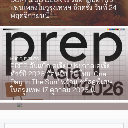
แฟนเพลงในกรุงเทพฯ อีกครั้ง วันที่ 24
พฤศจิกายนนี้
MUSIC
,
EVENTS
PREP คัมแบ็กเอเชีย! ประกาศเอเชีย
INTERVIEW
,
MUSIC
ทัวร์ปี 2026 ต้อนรับ EP ใหม่ ‘One
[Exclusive Interview] grentperez
Day In The Sun’ พร้อมโชว์สุดพิเศษ
จากเด็กอายุ 12 ปีที่ร้องเพลงในห้อง
ในกรุงเทพ 17 ตุลาคม 2026 นี้
นอน สู่การแสดงคอนเสิร์ตต่อหน้าคน
นับหมื่น
Search