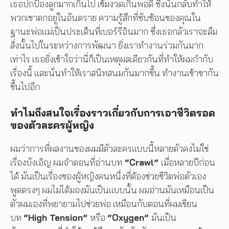
เธอปกป้องลูกมากเกินไป เข้มงวดเกินพอดี ซึ่งนั่นกลับทำให้
พวกเขาตกอยู่ในอันตราย ความรู้สึกที่ซับซ้อนของคุณใน
ฐานะพ่อแม่เป็นประเด็นที่เบอร์รีอินมาก ซึ่งเธอกลัวเราจะลืม
สิ่งนั้นไปในระหว่างการพัฒนา ยิ่งเราทำงานร่วมกันมาก
เท่าไร เธอยิ่งเข้าใจว่านี่ก็เป็นเหตุผลเดียวกันที่ทำให้ผมกำกับ
เรื่องนี้ และนั่นทำให้เราสนิทสนมกันมากขึ้น ทำงานเข้าขากัน
ขึ้นไปอีก
ทำไมถึงสนใจเรื่องราวเกี่ยวกับการเอาชีวิตรอด
ของตัวละครผู้หญิง
ผมว่าการที่ผลงานของผมมีตัวละครแบบนี้หลายตัวคงไม่ใช่
เรื่องบังเอิญ ผมจำตอนที่อ่านบท
“
Crawl”
เมื่อหลายปีก่อน
ได้ มันเป็นเรื่องของผู้หญิงคนหนึ่งที่ต้องช่วยชีวิตพ่อตัวเอง
พูดตรงๆ ผมไม่ได้มองมันเป็นแบบนั้น ผมอ่านมันเหมือนเป็น
ตัวผมเองที่พยายามไปช่วยพ่อ เหมือนกับตอนที่ผมเขียน
บท
“High Tension”
หรือ
“Oxygen”
มันเป็น