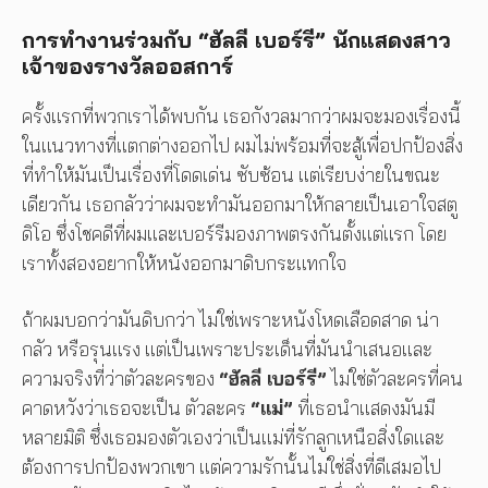
การทำงานร่วมกับ “ฮัลลี เบอร์รี” นักแสดงสาว
เจ้าของรางวัลออสการ์
ครั้งแรกที่พวกเราได้พบกัน เธอกังวลมากว่าผมจะมองเรื่องนี้
ในแนวทางที่แตกต่างออกไป ผมไม่พร้อมที่จะสู้เพื่อปกป้องสิ่ง
ที่ทำให้มันเป็นเรื่องที่โดดเด่น ซับซ้อน แต่เรียบง่ายในขณะ
เดียวกัน เธอกลัวว่าผมจะทำมันออกมาให้กลายเป็นเอาใจสตู
ดิโอ ซึ่งโชคดีที่ผมและเบอร์รีมองภาพตรงกันตั้งแต่แรก โดย
เราทั้งสองอยากให้หนังออกมาดิบกระแทกใจ
ถ้าผมบอกว่ามันดิบกว่า ไม่ใช่เพราะหนังโหดเลือดสาด น่า
กลัว หรือรุนแรง แต่เป็นเพราะประเด็นที่มันนำเสนอและ
ความจริงที่ว่าตัวละครของ
“ฮัลลี เบอร์รี”
ไม่ใช่ตัวละครที่คน
คาดหวังว่าเธอจะเป็น ตัวละคร
“แม่”
ที่เธอนำแสดงมันมี
หลายมิติ ซึ่งเธอมองตัวเองว่าเป็นแม่ที่รักลูกเหนือสิ่งใดและ
ต้องการปกป้องพวกเขา แต่ความรักนั้นไม่ใช่สิ่งที่ดีเสมอไป