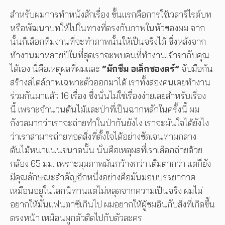
สำหรับผมการทำหนังสักเรื่อง ขั้นแรกคือการใช้เวลารีไรต์บท
หรือพัฒนาบทให้ไปในทางที่ตรงกับภาพในหัวของผม จาก
นั้นก็เลือกทีมงานที่จะทำภาพนั้นให้เป็นจริงได้ ซึ่งหลังจาก
ทำงานมาหลายปีในที่สุดเราจะพบคนที่ทำงานเข้าขากับคุณ
ได้เอง นี่คือเหตุผลที่ผมและ
“มักซีม อเล็กซองดร์”
จับมือกัน
สร้างสไตล์ภาพเฉพาะตัวออกมาได้ เราทั้งสองคนเคยทำงาน
ร่วมกันมาแล้ว 16 เรื่อง ซึ่งนั่นไม่ใช่เรื่องง่ายเลยสำหรับเรื่อง
นี้ เพราะจำนวนต้นไม้และป่าที่เป็นฉากหลักในครั้งนี้ ผม
กังวลมากว่าเราจะถ่ายทำในป่ากันยังไง เราจะมั่นใจได้ยังไง
ว่าเราสามารถ่ายทอดสิ่งที่ตั้งใจได้อย่างชัดเจนท่ามกลาง
ต้นไม้หนาแน่นขนาดนั้น นั่นคือเหตุผลที่เราเลือกถ่ายด้วย
กล้อง 65 มม. เพราะมุมภาพมันกว้างกว่า เต็มตากว่า แต่ก็ยัง
มีคุณลักษณะสำคัญอีกหนึ่งอย่างคือมันมอบบรรยากาศ
เหมือนอยู่ในโลกนิทานแต่ไม่หลุดจากความเป็นจริง ผมไม่
อยากให้มันแฟนตาซีเกินไป ผมอยากให้ผู้ชมอินกับสิ่งที่เกิดขึ้น
ตรงหน้า เหมือนผูกตัวติดไปกับตัวละคร