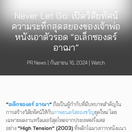
Never Let Go: เปิดวิสัยทัศน์
ความระทึกสุดสยองของเจ้าพ่อ
หนังเอาตัวรอด “อเล็กซองดร์
อาฌา”
PR News
|
กันยายน 16, 2024
|
Watch
“
อเล็กซองดร์ อาฌา
”
ถือเป็นผู้กำกับที่มีบทบาทสำคัญใน
การสร้างวิสัยทัศน์ให้กับ
ภาพยนตร์สยองขวัญ
ยุคใหม่ โดย
เฉพาะผลงานทริลเลอร์สุดโหดจากประเทศฝรั่งเศส
อย่าง
“High Tension” (2003)
ที่พลิกโฉมวงการหนังแนว