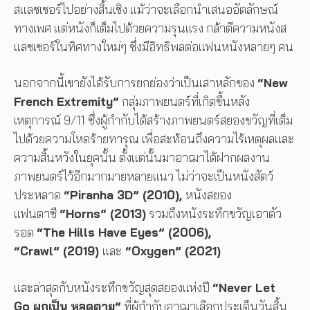
สแลชเชอร์ไปอย่างสิ้นเชิง แม้ว่าจะเลือกนำเสนออัตลักษณ์
ทางเพศ แต่หนังก็เต็มไปด้วยความรุนแรง กล้าตีความหนังส
แลชเชอร์ในทิศทางใหม่ๆ ซึ่งมีอิทธิพลต่อแฟนหนังหลายๆ คน
นอกจากนี้เขายังได้รับการยกย่องว่าเป็นเสาหลักของ
“New
French Extremity”
กลุ่มภาพยนตร์ที่เกิดขึ้นหลัง
เหตุการณ์ 9/11 ซึ่งผู้กำกับได้สร้างภาพยนตร์สยองขวัญที่เต็ม
ไปด้วยความโหดร้ายทารุณ เพื่อสะท้อนถึงความไร้เหตุผลและ
ความสิ้นหวังในยุคนั้น ตั้งแต่นั้นมาอาฌาได้ฝากผลงาน
ภาพยนตร์ไว้อีกมากมายหลายแนว ไม่ว่าจะเป็นหนังสัตว์
ประหลาด
“Piranha 3D” (2010),
หนังสยอง
แฟนตาซี
“Horns” (2013)
รวมถึงหนังระทึกขวัญเอาตัว
รอด
“The Hills Have Eyes” (2006),
“Crawl” (2019)
และ
“Oxygen” (2021)
และล่าสุดกับหนังระทึกขวัญสุดสยองแห่งปี
“Never Let
Go ผูกเป็น หลุดตาย”
ที่ผู้กำกับอาฌาเลือกประเด็นวันสิ้น