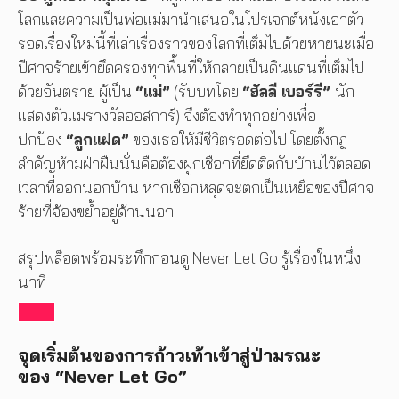
โลกและความเป็นพ่อแม่มานำเสนอในโปรเจกต์หนังเอาตัว
รอดเรื่องใหม่นี้ที่เล่าเรื่องราวของโลกที่เต็มไปด้วยหายนะเมื่อ
ปีศาจร้ายเข้ายึดครองทุกพื้นที่ให้กลายเป็นดินแดนที่เต็มไป
ด้วยอันตราย ผู้เป็น
“แม่”
(รับบทโดย
“ฮัลลี เบอร์รี”
นัก
แสดงตัวแม่รางวัลออสการ์) จึงต้องทำทุกอย่างเพื่อ
ปกป้อง
“ลูกแฝด”
ของเธอให้มีชีวิตรอดต่อไป โดยตั้งกฎ
สำคัญห้ามฝ่าฝืนนั่นคือต้องผูกเชือกที่ยึดติดกับบ้านไว้ตลอด
เวลาที่ออกนอกบ้าน หากเชือกหลุดจะตกเป็นเหยื่อของปีศาจ
ร้ายที่จ้องขย้ำอยู่ด้านนอก
สรุปพล็อตพร้อมระทึกก่อนดู Never Let Go รู้เรื่องในหนึ่ง
นาที
จุดเริ่มต้นของการก้าวเท้าเข้าสู่ป่ามรณะ
ของ
“
Never Let Go”