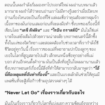
ตอนนั้นผมกำลังเริ่มมองหาโปรเจกต์ใหม่ ผมอ่านบทมาแล้ว
มากมาย ผมจำได้ว่าตอนอ่านเราไม่มีทางรู้เลยว่าเมื่อเปิดบท
อ่านเรื่องไหนจะเป็นเรื่องที่ใช่ แต่ผมเชื่อว่าคุณต้องตกหลุมรัก
เนื้อหาของมันก่อนเสมอก่อนที่จะลงมือทำ ซึ่งบทของเรื่องนี้ที่
เขียนโดย
“เคซี คัฟลิน”
และ
“ไรอัน กราสส์บี”
มันไม่ใช่แค่
บาดใจแต่ยังเต็มไปด้วยความน่าสงสัย บทภาพยนตร์นี้ลึกซึ้ง
ทั้งในแง่ของจิตวิทยา และสอดคล้องกับช่วงเวลาที่เรากำลังใช้
ชีวิตอยู่ทุกวันนี้ เรื่องราวของแม่ที่พยายามปกป้องลูกๆ ของ
เธอในโลกที่สูญสลายไปแล้ว เด็กคนหนึ่งเชื่อทุกอย่างที่แม่
บอก ส่วนอีกคนตั้งคำถาม มันเป็นสิ่งที่อยู่ในใจผมมานานแล้ว
ซึ่งบทภาพยนตร์เรื่องนี้มีสิ่งที่ทำให้สามารถกลับมาพูดว่า
“โอ้
นี่คือเหตุผลที่ฉันทำเรื่องนี้”
และเป็นแรงผลักดันช่วยให้คุณมี
แพสชันที่จะสู้เพื่อก้าวข้ามอุปสรรคต่างๆ ได้
“
Never Let Go”
เรื่องราวเกี่ยวกับอะไร
มันเป็นเรื่องราวเกี่ยวกับโลกที่แบ่งแยก ความขัดแย้งระหว่าง