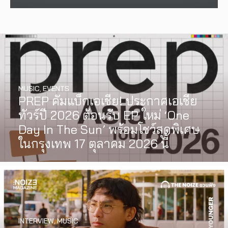
MUSIC
,
EVENTS
PREP คัมแบ็กเอเชีย! ประกาศเอเชีย
ทัวร์ปี 2026 ต้อนรับ EP ใหม่ ‘One
Day In The Sun’ พร้อมโชว์สุดพิเศษ
ในกรุงเทพ 17 ตุลาคม 2026 นี้
INTERVIEW
,
MUSIC