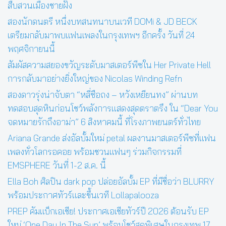
สืบสวนเมืองชายฝั่ง
สองนักดนตรี หนึ่งบทสนทนาบนเวที DOMi & JD BECK
เตรียมกลับมาพบแฟนเพลงในกรุงเทพฯ อีกครั้ง วันที่ 24
พฤศจิกายนนี้
สัมผัสความสยองขวัญระดับมาสเตอร์พีซใน Her Private Hell
การกลับมาอย่างยิ่งใหญ่ของ Nicolas Winding Refn
สองดาวรุ่งน่าจับตา “หลี่ซือถง – หวังเหยียนทง” ผ่านบท
ทดสอบสุดหินก่อนโชว์พลังการแสดงสุดตราตรึง ใน “Dear You
จดหมายรักถึงอาม่า” 6 สิงหาคมนี้ ที่โรงภาพยนตร์ทั่วไทย
Ariana Grande ส่งอัลบั้มใหม่ petal ผลงานมาสเตอร์พีซที่แฟน
เพลงทั่วโลกรอคอย พร้อมชวนแฟนๆ ร่วมกิจกรรมที่
EMSPHERE วันที่ 1-2 ส.ค. นี้
Ella Boh ศิลปิน dark pop ปล่อยอัลบั้ม EP ที่มีชื่อว่า BLURRY
พร้อมประกาศทัวร์และขึ้นเวที Lollapalooza
PREP คัมแบ็กเอเชีย! ประกาศเอเชียทัวร์ปี 2026 ต้อนรับ EP
ใหม่ ‘One Day In The Sun’ พร้อมโชว์สุดพิเศษในกรุงเทพ 17