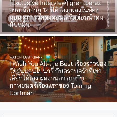
[Exclusive Interview] grentperez
จากเด็กอายุ 12 ปีที่ร้องเพลงในห้อง
นอน สู่การแสดงคอนเสิร์ตต่อหน้าคน
นับหมื่น
WATCH
,
LGBTQIAN+
I Wish You All the Best เรื่องราวของ
วัยรุ่นนอนไบนารี่ กับครอบครัวที่เขา
เลือกได้เอง ผลงานการกำกับ
ภาพยนตร์เรื่องแรกของ Tommy
Dorfman