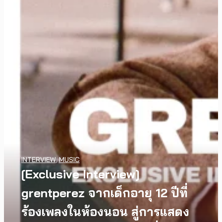
WATCH
,
LGBTQIAN+
INTERVIEW
,
MUSIC
I Wish You All the Best เรื่องราว
[Exclusive Interview]
ของวัยรุ่นนอนไบนารี่ กับ
grentperez จากเด็กอายุ 12 ปีที่
ครอบครัวที่เขาเลือกได้เอง ผล
ร้องเพลงในห้องนอน สู่การแสดง