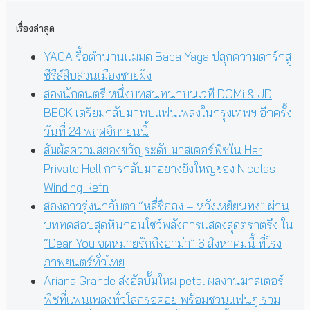
เรื่องล่าสุด
YAGA รื้อตำนานแม่มด Baba Yaga ปลุกความดาร์กสู่
ซีรีส์สืบสวนเมืองชายฝั่ง
สองนักดนตรี หนึ่งบทสนทนาบนเวที DOMi & JD
BECK เตรียมกลับมาพบแฟนเพลงในกรุงเทพฯ อีกครั้ง
วันที่ 24 พฤศจิกายนนี้
สัมผัสความสยองขวัญระดับมาสเตอร์พีซใน Her
Private Hell การกลับมาอย่างยิ่งใหญ่ของ Nicolas
Winding Refn
สองดาวรุ่งน่าจับตา “หลี่ซือถง – หวังเหยียนทง” ผ่าน
บททดสอบสุดหินก่อนโชว์พลังการแสดงสุดตราตรึง ใน
“Dear You จดหมายรักถึงอาม่า” 6 สิงหาคมนี้ ที่โรง
ภาพยนตร์ทั่วไทย
Ariana Grande ส่งอัลบั้มใหม่ petal ผลงานมาสเตอร์
พีซที่แฟนเพลงทั่วโลกรอคอย พร้อมชวนแฟนๆ ร่วม