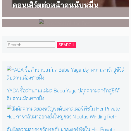
งานการกำกับภาพยนตร์เรื่องแรก
คอนเสิร์ตต่อหน้าคนนับหมื่น
ของ Tommy Dorfman
Search
for:
YAGA รื้อตำนานแม่มด Baba Yaga ปลุกความดาร์กสู่ซีรีส์
สืบสวนเมืองชายฝั่ง
สัมผัสความสยองขวัญระดับมาสเตอร์พีซใน Her Private