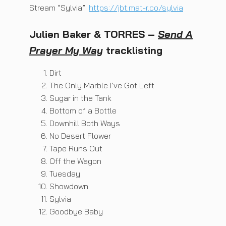
Stream “Sylvia”:
https://jbt.mat-r.co/sylvia
Julien Baker & TORRES –
Send A
Prayer My Way
tracklisting
Dirt
The Only Marble I’ve Got Left
Sugar in the Tank
Bottom of a Bottle
Downhill Both Ways
No Desert Flower
Tape Runs Out
Off the Wagon
Tuesday
Showdown
Sylvia
Goodbye Baby