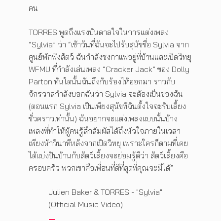
คน
TORRES พูดถึงแรงบันดาลใจในการแต่งเพลง
“Sylvia” ว่า “เช้าวันที่ฉันจะไปรับสุนัขชื่อ Sylvia จาก
ศูนย์พักพิงสัตว์ ฉันกำลังชงกาแฟอยู่ที่บ้านและเปิดวิทยุ
WFMU ที่กำลังเล่นเพลง “Cracker Jack” ของ Dolly
Parton ทันใดนั้นฉันถึงกับร้องไห้ออกมา ราวกับ
จักรวาลกำลังบอกฉันว่า Sylvia จะต้องเป็นของฉัน
(ตอนแรก Sylvia เป็นเพียงสุนัขที่ฉันตั้งใจจะรับเลี้ยง
ชั่วคราวเท่านั้น) ฉันอยากจะแต่งเพลงแบบนั้นบ้าง
เพลงที่ทำให้ผู้คนรู้สึกสัมผัสได้ถึงหัวใจภายในเวลา
เพียงห้าวินาทีหลังจากเปิดวิทยุ เพราะใครก็ตามที่เคย
ได้แบ่งปันบ้านกับสัตว์เลี้ยงจะย่อมรู้ดีว่า สัตว์เลี้ยงคือ
ครอบครัว พวกเขาคือเพื่อนที่ดีที่สุดที่คุณจะมีได้”
Julien Baker & TORRES - "Sylvia"
(Official Music Video)