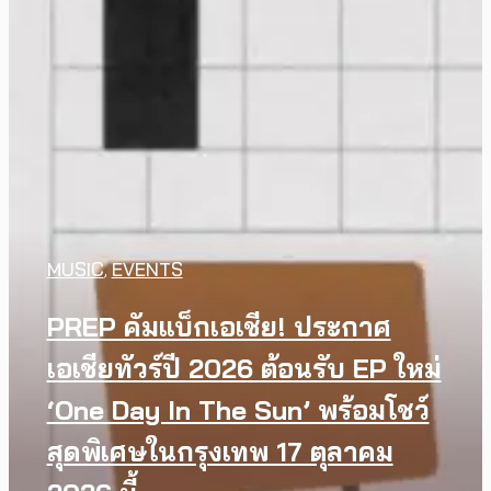
MUSIC
,
EVENTS
PREP คัมแบ็กเอเชีย! ประกาศ
WATCH
,
LGBTQIAN+
INTERVIEW
,
MUSIC
เอเชียทัวร์ปี 2026 ต้อนรับ EP ใหม่
I Wish You All the Best เรื่องราว
[Exclusive Interview]
‘One Day In The Sun’ พร้อมโชว์
ของวัยรุ่นนอนไบนารี่ กับ
grentperez จากเด็กอายุ 12 ปีที่
สุดพิเศษในกรุงเทพ 17 ตุลาคม
ครอบครัวที่เขาเลือกได้เอง ผล
ร้องเพลงในห้องนอน สู่การแสดง