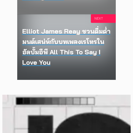
NEXT
Elliot James Reay ชวนดื่มด่ำ
มนต์เสน่ห์กับบทเพลงเรโทรใน
อัลบั้มอีพี All This To Say I
Love You