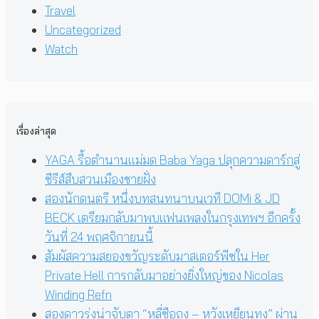
Travel
Uncategorized
Watch
เรื่องล่าสุด
YAGA รื้อตำนานแม่มด Baba Yaga ปลุกความดาร์กสู่
ซีรีส์สืบสวนเมืองชายฝั่ง
สองนักดนตรี หนึ่งบทสนทนาบนเวที DOMi & JD
BECK เตรียมกลับมาพบแฟนเพลงในกรุงเทพฯ อีกครั้ง
วันที่ 24 พฤศจิกายนนี้
สัมผัสความสยองขวัญระดับมาสเตอร์พีซใน Her
Private Hell การกลับมาอย่างยิ่งใหญ่ของ Nicolas
Winding Refn
สองดาวรุ่งน่าจับตา “หลี่ซือถง – หวังเหยียนทง” ผ่าน