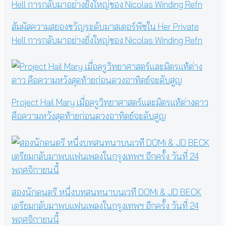
สัมผัสความสยองขวัญระดับมาสเตอร์พีซใน Her Private
Hell การกลับมาอย่างยิ่งใหญ่ของ Nicolas Winding Refn
Project Hail Mary เมื่อครูวิทยาศาสตร์และมิตรแท้ต่างดาว
คือความหวังสุดท้ายก่อนดวงอาทิตย์จะดับสูญ
สองนักดนตรี หนึ่งบทสนทนาบนเวที DOMi & JD BECK
เตรียมกลับมาพบแฟนเพลงในกรุงเทพฯ อีกครั้ง วันที่ 24
พฤศจิกายนนี้