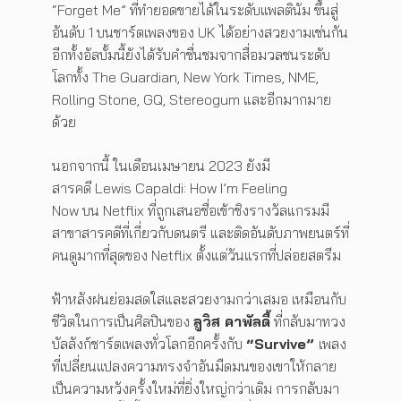
“Forget Me” ที่ทำยอดขายได้ในระดับแพลตินัม ขึ้นสู่
อันดับ 1 บนชาร์ตเพลงของ UK ได้อย่างสวยงามเช่นกัน
อีกทั้งอัลบั้มนี้ยังได้รับคำชื่นชมจากสื่อมวลชนระดับ
โลกทั้ง The Guardian, New York Times, NME,
Rolling Stone, GQ, Stereogum และอีกมากมาย
ด้วย
นอกจากนี้ ในเดือนเมษายน 2023 ยังมี
สารคดี Lewis Capaldi: How I’m Feeling
Now บน Netflix ที่ถูกเสนอชื่อเข้าชิงรางวัลแกรมมี
สาขาสารคดีที่เกี่ยวกับดนตรี และติดอันดับภาพยนตร์ที่
คนดูมากที่สุดของ Netflix ตั้งแต่วันแรกที่ปล่อยสตรีม
ฟ้าหลังฝนย่อมสดใสและสวยงามกว่าเสมอ เหมือนกับ
ชีวิตในการเป็นศิลปินของ
ลูวิส คาพัลดี้
ที่กลับมาทวง
บัลลังก์ชาร์ตเพลงทั่วโลกอีกครั้งกับ
“Survive”
เพลง
ที่เปลี่ยนแปลงความทรงจำอันมืดมนของเขาให้กลาย
เป็นความหวังครั้งใหม่ที่ยิ่งใหญ่กว่าเดิม การกลับมา