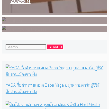
2026 นี้
งานการกำกับภาพยนตร์เรื่องแรก
คอนเสิร์ตต่อหน้าคนนับหมื่น
ของ Tommy Dorfman
Search
for:
YAGA รื้อตำนานแม่มด Baba Yaga ปลุกความดาร์กสู่ซีรีส์
สืบสวนเมืองชายฝั่ง