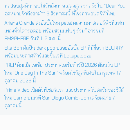
ทดสอบสุดหินก่อนโชว์พลังการแสดงสุดตราตรึง ใน “Dear You
จดหมายรักถึงอาม่า” 6 สิงหาคมนี้ ที่โรงภาพยนตร์ทั่วไทย
Ariana Grande ส่งอัลบั้มใหม่ petal ผลงานมาสเตอร์พีซที่แฟน
เพลงทั่วโลกรอคอย พร้อมชวนแฟนๆ ร่วมกิจกรรมที่
EMSPHERE วันที่ 1-2 ส.ค. นี้
Ella Boh ศิลปิน dark pop ปล่อยอัลบั้ม EP ที่มีชื่อว่า BLURRY
พร้อมประกาศทัวร์และขึ้นเวที Lollapalooza
PREP คัมแบ็กเอเชีย! ประกาศเอเชียทัวร์ปี 2026 ต้อนรับ EP
ใหม่ ‘One Day In The Sun’ พร้อมโชว์สุดพิเศษในกรุงเทพ 17
ตุลาคม 2026 นี้
Prime Video เปิดตัวทีเซอร์แรก และประกาศวันสตรีมของซีรีส์
ใหม่ Carrie บนเวที San Diego Comic-Con เตรียมฉาย 7
ตุลาคมนี้