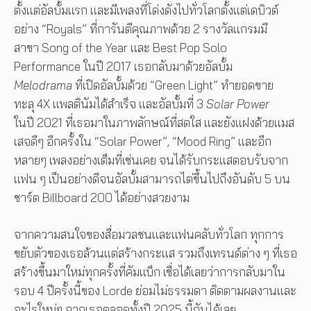
ตั้งแต่อัลบั้มแรก และมีเพลงที่โด่งดังไปทั่วโลกตั้งแต่เดบิวต์
อย่าง “Royals” ที่การันตีคุณภาพด้วย 2 รางวัลแกรมมี
สาขา Song of the Year และ Best Pop Solo
Performance ในปี 2017 เธอกลับมาด้วยอัลบั้ม
Melodrama
ที่เปิดอัลบั้มด้วย “Green Light” ทำยอดขาย
ทะลุ 4X แพลตินัมได้สำเร็จ และอัลบั้มที่ 3
Solar Power
ในปี 2021 ที่เธอมาในภาพลักษณ์ที่สดใส และยังแฝงด้วยแมส
เสจดีๆ อีกครั้งใน “Solar Power”, “Mood Ring” และอีก
หลายๆ เพลงอย่างเต็มที่เช่นเคย จนได้รับกระแสตอบรับจาก
แฟน ๆ เป็นอย่างดีจนอัลบั้มสามารถไต่ขึ้นไปถึงอันดับ 5 บน
ชาร์ต Billboard 200 ได้อย่างสวยงาม
จากความสนใจของสื่อมวลชนและแฟนคลับทั่วโลก ทุกการ
ขยับตัวของเธอล้วนแต่สร้างกระแส รวมถึงเทรนด์ต่าง ๆ ที่เธอ
สร้างขึ้นมาใหม่ทุกครั้งที่คัมแบ็ก เชื่อได้เลยว่าการกลับมาใน
รอบ 4 ปีครั้งนี้ของ Lorde ย่อมไม่ธรรมดา ติดตามผลงานและ
อะไรใหม่ๆ จากเธอตลอดทั้งปี 2025 นี้กันได้เลย