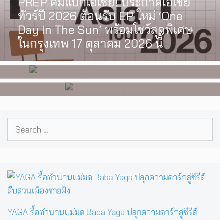
PREP คัมแบ็กเอเชีย! ประกาศเอเชีย
INTERVIEW
,
MUSIC
WATCH
,
LGBTQIAN+
ทัวร์ปี 2026 ต้อนรับ EP ใหม่ ‘One
[Exclusive Interview] grentperez
I Wish You All the Best เรื่องราวของ
Day In The Sun’ พร้อมโชว์สุดพิเศษ
จากเด็กอายุ 12 ปีที่ร้องเพลงในห้อง
วัยรุ่นนอนไบนารี่ กับครอบครัวที่เขา
ในกรุงเทพ 17 ตุลาคม 2026 นี้
นอน สู่การแสดงคอนเสิร์ตต่อหน้าคน
เลือกได้เอง ผลงานการกำกับ
นับหมื่น
ภาพยนตร์เรื่องแรกของ Tommy
Dorfman
Search
for:
YAGA รื้อตำนานแม่มด Baba Yaga ปลุกความดาร์กสู่ซีรีส์