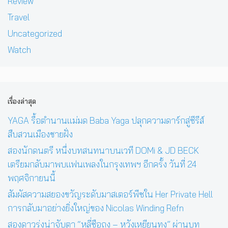
Review
Travel
Uncategorized
Watch
เรื่องล่าสุด
YAGA รื้อตำนานแม่มด Baba Yaga ปลุกความดาร์กสู่ซีรีส์
สืบสวนเมืองชายฝั่ง
สองนักดนตรี หนึ่งบทสนทนาบนเวที DOMi & JD BECK
เตรียมกลับมาพบแฟนเพลงในกรุงเทพฯ อีกครั้ง วันที่ 24
พฤศจิกายนนี้
สัมผัสความสยองขวัญระดับมาสเตอร์พีซใน Her Private Hell
การกลับมาอย่างยิ่งใหญ่ของ Nicolas Winding Refn
สองดาวรุ่งน่าจับตา “หลี่ซือถง – หวังเหยียนทง” ผ่านบท