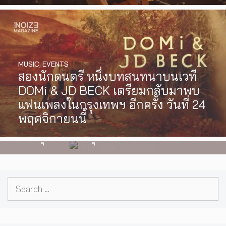
MUSIC
,
EVENTS
สองนักดนตรี หนึ่งบทสนทนาบนเวที
MUSIC
,
EVENTS
DOMi & JD BECK เตรียมกลับมาพบ
PREP คัมแบ็กเอเชีย! ประกาศเอเชีย
แฟนเพลงในกรุงเทพฯ อีกครั้ง วันที่ 24
ทัวร์ปี 2026 ต้อนรับ EP ใหม่ ‘One
พฤศจิกายนนี้
Day In The Sun’ พร้อมโชว์สุดพิเศษ
ในกรุงเทพ 17 ตุลาคม 2026 นี้
Search
for: