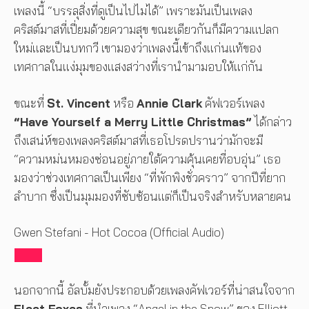
เพลงนี้ “บรรลุสิ่งที่ดูเป็นไปไม่ได้” เพราะมันเป็นเพลง
คริสต์มาสที่เปี่ยมด้วยความสุข ขณะเดียวกันก็มีความแปลก
ใหม่และเป็นบทกวี เขามองว่าเพลงนี้เข้าถึงแก่นแท้ของ
เทศกาลในแง่มุมของแสงสว่างที่เรานำมามอบให้แก่กัน
ขณะที่
St. Vincent
หรือ
Annie Clark
คัฟเวอร์เพลง
“Have Yourself a Merry Little Christmas”
ได้กล่าว
ถึงเสน่ห์ของเพลงคริสต์มาสที่เธอโปรดปรานว่ามักจะมี
“ความหม่นหมองซ่อนอยู่ภายใต้ความคุ้นเคยที่อบอุ่น” เธอ
มองว่าช่วงเทศกาลเป็นเพียง “ที่พักพิงชั่วคราว” จากปีที่ยาก
ลำบาก ซึ่งเป็นมุมมองที่ซับซ้อนแต่ก็เป็นจริงสำหรับหลายคน
Gwen Stefani - Hot Cocoa (Official Audio)
นอกจากนี้ อัลบั้มยังประกอบด้วยเพลงคัฟเวอร์ที่น่าสนใจจาก
Fleet Foxes
ที่นำเพลง “Angel in the Snow” ของ Elliott