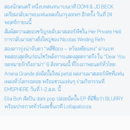
สองนักดนตรี หนึ่งบทสนทนาบนเวที DOMi & JD BECK
เตรียมกลับมาพบแฟนเพลงในกรุงเทพฯ อีกครั้ง วันที่ 24
พฤศจิกายนนี้
สัมผัสความสยองขวัญระดับมาสเตอร์พีซใน Her Private Hell
การกลับมาอย่างยิ่งใหญ่ของ Nicolas Winding Refn
สองดาวรุ่งน่าจับตา “หลี่ซือถง – หวังเหยียนทง” ผ่านบท
ทดสอบสุดหินก่อนโชว์พลังการแสดงสุดตราตรึง ใน “Dear You
จดหมายรักถึงอาม่า” 6 สิงหาคมนี้ ที่โรงภาพยนตร์ทั่วไทย
Ariana Grande ส่งอัลบั้มใหม่ petal ผลงานมาสเตอร์พีซที่แฟน
เพลงทั่วโลกรอคอย พร้อมชวนแฟนๆ ร่วมกิจกรรมที่
EMSPHERE วันที่ 1-2 ส.ค. นี้
Ella Boh ศิลปิน dark pop ปล่อยอัลบั้ม EP ที่มีชื่อว่า BLURRY
พร้อมประกาศทัวร์และขึ้นเวที Lollapalooza