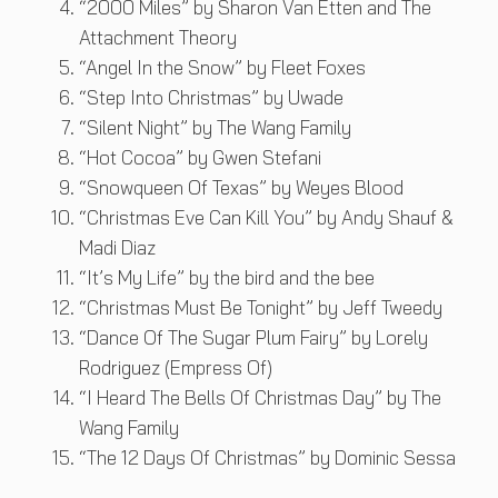
“2000 Miles” by Sharon Van Etten and The
Attachment Theory
“Angel In the Snow” by Fleet Foxes
“Step Into Christmas” by Uwade
“Silent Night” by The Wang Family
“Hot Cocoa” by Gwen Stefani
“Snowqueen Of Texas” by Weyes Blood
“Christmas Eve Can Kill You” by Andy Shauf &
Madi Diaz
“It’s My Life” by the bird and the bee
“Christmas Must Be Tonight” by Jeff Tweedy
“Dance Of The Sugar Plum Fairy” by Lorely
Rodriguez (Empress Of)
“I Heard The Bells Of Christmas Day” by The
Wang Family
“The 12 Days Of Christmas” by Dominic Sessa