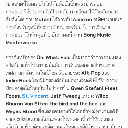
โปรเจกต์นี้โดดเด่นไม่แพ้กันคืออัลบั้มเพลงประกอบ
ภาพยนตร์ที่รวบรวมศิลปินระดับแม่เหล็กมาไว้ด้วยกันอย่าง
คับคั่ง โดยค่าย
Mutant
ได้ร่วมกับ
Amazon MGM
นำเสนอ
ซาวด์แทร็กชุดนี้ที่จะวางจำหน่ายพร้อมกับการเข้าฉาย
ภาพยนตร์ในวันพุธที่ 3 ธันวาคมนี้ ผ่าน
Sony Music
Masterworks
ซาวด์แทร็กของ
Oh. What. Fun.
เป็นมากกว่าการรวมเพลง
คริสต์มาสทั่วไป เพราะมันคือการนำเพลงคลาสสิกของช่วง
เทศกาลมาตีความใหม่ด้วยกลิ่นอายของ
Alt-Pop
และ
Indie-Rock
โดยฝีมือของศิลปินและวงดนตรีที่ได้รับความ
นิยมสูงสุดในปัจจุบัน ไม่ว่าจะเป็น
Gwen Stefani
,
Fleet
Foxes
,
St. Vincent
,
Jeff Tweedy
แห่งวง
Wilco
,
Sharon Van Etten
,
the bird and the bee
และ
Weyes Blood
ซึ่งแต่ละคนต่างก็ใส่เอกลักษณ์ทางดนตรีที่
ยากจะเลียนแบบลงไปในเพลงโปรดเหล่านี้ ทำให้บทเพลง
คริสต์มาสที่เราคุ้นเคยมีความสดใหม่และมีมิติทางอารมณ์มาก