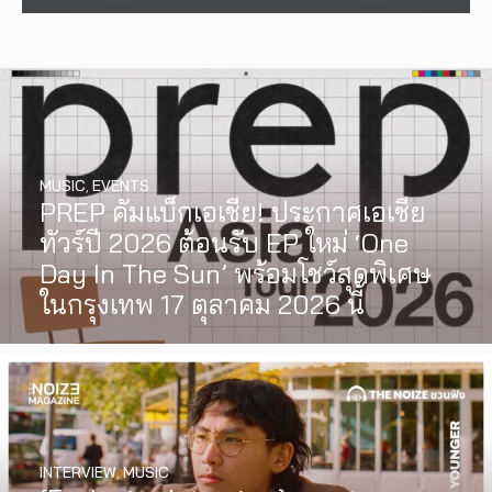
MUSIC
,
EVENTS
PREP คัมแบ็กเอเชีย! ประกาศเอเชีย
ทัวร์ปี 2026 ต้อนรับ EP ใหม่ ‘One
Day In The Sun’ พร้อมโชว์สุดพิเศษ
ในกรุงเทพ 17 ตุลาคม 2026 นี้
INTERVIEW
,
MUSIC
WATCH
,
LGBTQIAN+