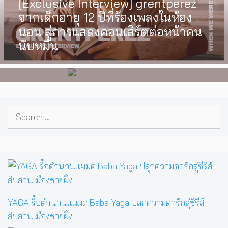
[Exclusive Interview] grentperez
I Wish You All the Best เรื่องราวของ
จากเด็กอายุ 12 ปีที่ร้องเพลงในห้อง
วัยรุ่นนอนไบนารี่ กับครอบครัวที่เขา
นอน สู่การแสดงคอนเสิร์ตต่อหน้าคน
เลือกได้เอง ผลงานการกำกับ
นับหมื่น
ภาพยนตร์เรื่องแรกของ Tommy
Dorfman
Search
for:
YAGA รื้อตำนานแม่มด Baba Yaga ปลุกความดาร์กสู่ซีรีส์
สืบสวนเมืองชายฝั่ง