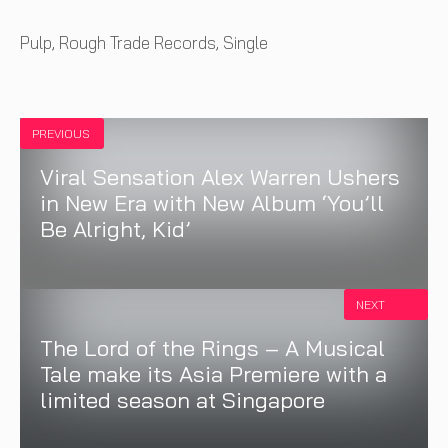
Tags
Pulp
,
Rough Trade Records
,
Single
PREVIOUS
Viral Sensation Alex Warren Ushers
in New Era with New Album ‘You’ll
Be Alright, Kid’
NEXT
The Lord of the Rings – A Musical
Tale make its Asia Premiere with a
limited season at Singapore