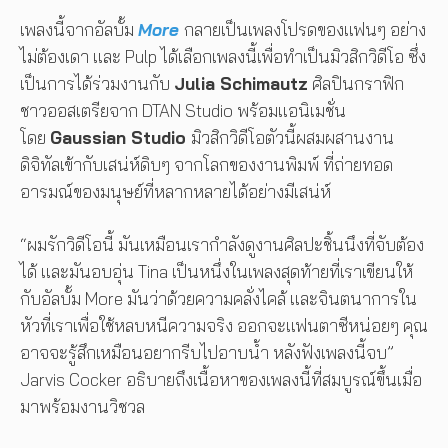
เพลงนี้จากอัลบั้ม
More
กลายเป็นเพลงโปรดของแฟนๆ อย่าง
ไม่ต้องเดา และ Pulp ได้เลือกเพลงนี้เพื่อทำเป็นมิวสิกวิดีโอ ซึ่ง
เป็นการได้ร่วมงานกับ
Julia Schimautz
ศิลปินกราฟิก
ชาวออสเตรียจาก DTAN Studio พร้อมแอนิเมชั่น
โดย
Gaussian Studio
มิวสิกวิดีโอตัวนี้ผสมผสานงาน
ดิจิทัลเข้ากับเสน่ห์ดิบๆ จากโลกของงานพิมพ์ ที่ถ่ายทอด
อารมณ์ของมนุษย์ที่หลากหลายได้อย่างมีเสน่ห์
“ผมรักวิดีโอนี้ มันเหมือนเรากำลังดูงานศิลปะชิ้นนึงที่จับต้อง
ได้ และมันอบอุ่น Tina เป็นหนึ่งในเพลงสุดท้ายที่เราเขียนให้
กับอัลบั้ม More มันว่าด้วยความคลั่งไคล้ และจินตนาการใน
หัวที่เราเพื่อใช้หลบหนีความจริง ออกจะแฟนตาซีหน่อยๆ คุณ
อาจจะรู้สึกเหมือนอยากรีบไปอาบน้ำ หลังฟังเพลงนี้จบ”
Jarvis Cocker อธิบายถึงเนื้อหาของเพลงนี้ที่สมบูรณ์ขึ้นเมื่อ
มาพร้อมงานวิชวล