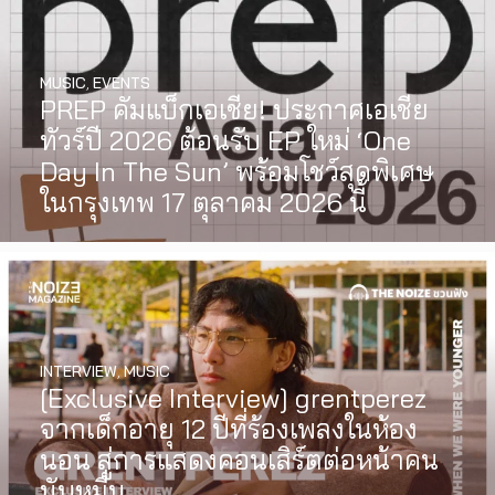
MUSIC
,
EVENTS
PREP คัมแบ็กเอเชีย! ประกาศเอเชีย
ทัวร์ปี 2026 ต้อนรับ EP ใหม่ ‘One
Day In The Sun’ พร้อมโชว์สุดพิเศษ
ในกรุงเทพ 17 ตุลาคม 2026 นี้
INTERVIEW
,
MUSIC
[Exclusive Interview] grentperez
จากเด็กอายุ 12 ปีที่ร้องเพลงในห้อง
นอน สู่การแสดงคอนเสิร์ตต่อหน้าคน
นับหมื่น