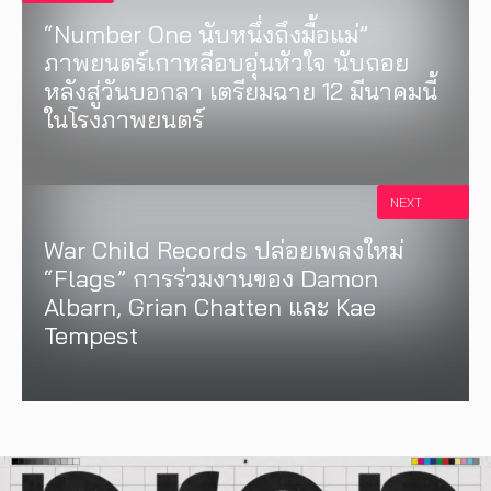
“Number One นับหนึ่งถึงมื้อแม่”
ภาพยนตร์เกาหลีอบอุ่นหัวใจ นับถอย
หลังสู่วันบอกลา เตรียมฉาย 12 มีนาคมนี้
ในโรงภาพยนตร์
NEXT
War Child Records ปล่อยเพลงใหม่
“Flags” การร่วมงานของ Damon
Albarn, Grian Chatten และ Kae
Tempest