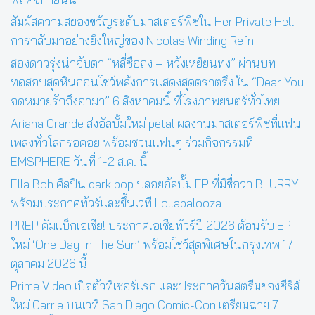
สัมผัสความสยองขวัญระดับมาสเตอร์พีซใน Her Private Hell
การกลับมาอย่างยิ่งใหญ่ของ Nicolas Winding Refn
สองดาวรุ่งน่าจับตา “หลี่ซือถง – หวังเหยียนทง” ผ่านบท
ทดสอบสุดหินก่อนโชว์พลังการแสดงสุดตราตรึง ใน “Dear You
จดหมายรักถึงอาม่า” 6 สิงหาคมนี้ ที่โรงภาพยนตร์ทั่วไทย
Ariana Grande ส่งอัลบั้มใหม่ petal ผลงานมาสเตอร์พีซที่แฟน
เพลงทั่วโลกรอคอย พร้อมชวนแฟนๆ ร่วมกิจกรรมที่
EMSPHERE วันที่ 1-2 ส.ค. นี้
Ella Boh ศิลปิน dark pop ปล่อยอัลบั้ม EP ที่มีชื่อว่า BLURRY
พร้อมประกาศทัวร์และขึ้นเวที Lollapalooza
PREP คัมแบ็กเอเชีย! ประกาศเอเชียทัวร์ปี 2026 ต้อนรับ EP
ใหม่ ‘One Day In The Sun’ พร้อมโชว์สุดพิเศษในกรุงเทพ 17
ตุลาคม 2026 นี้
Prime Video เปิดตัวทีเซอร์แรก และประกาศวันสตรีมของซีรีส์
ใหม่ Carrie บนเวที San Diego Comic-Con เตรียมฉาย 7