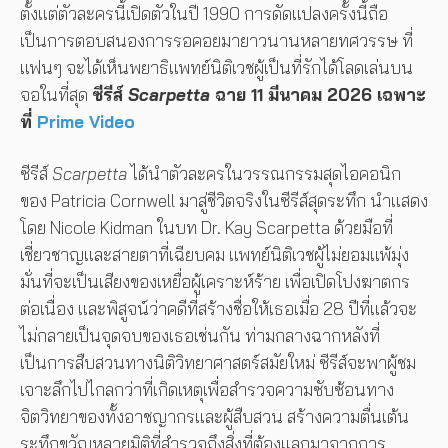
ตั้งแต่ตัวละครนี้เปิดตัวในปี 1990 การดัดแปลงครั้งนี้ถือ
เป็นการตอบสนองการรอคอยมายาวนานหลายทศวรรษ ที่
แฟนๆ จะได้เห็นพยาธิแพทย์นิติเวชผู้เป็นที่รักได้โลดเล่นบน
จอในที่สุด
ซีรีส์
Scarpetta
ฉาย 11 มีนาคม 2026 เฉพาะ
ที่
Prime Video
ซีรีส์
Scarpetta
ได้นำตัวละครในวรรณกรรมสุดไอคอนิก
ของ Patricia Cornwell มาสู่ชีวิตจริงในซีรีส์สุดระทึก นำแสดง
โดย Nicole Kidman ในบท Dr. Kay Scarpetta ด้วยมือที่
เชี่ยวชาญและสายตาที่เฉียบคม แพทย์นิติเวชผู้ไม่ยอมแพ้มุ่ง
มั่นที่จะเป็นเสียงของเหยื่อผู้เคราะห์ร้าย เพื่อเปิดโปงฆาตกร
ต่อเนื่อง และพิสูจน์ว่าคดีที่สร้างชื่อให้เธอเมื่อ 28 ปีที่แล้วจะ
ไม่กลายเป็นจุดจบของเธอเช่นกัน ท่ามกลางฉากหลังที่
เป็นการสืบสวนทางนิติวิทยาศาสตร์สมัยใหม่ ซีรีส์จะพาผู้ชม
เจาะลึกไปไกลกว่าที่เกิดเหตุเพื่อสำรวจความซับซ้อนทาง
จิตวิทยาของทั้งอาชญากรและผู้สืบสวน สร้างความตื่นเต้น
ระทึกขวัญหลายมิติที่สำรวจถึงสิ่งที่ต้องแลกมาจากการ