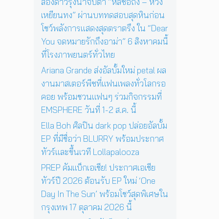
ช
สองดาวรุ่งน่าจับตา “หลี่ซือถง – หวัง
4
สู่
ว์
เหยียนทง” ผ่านบททดสอบสุดหินก่อน
พ
ก
สุ
ฤ
า
โชว์พลังการแสดงสุดตราตรึง ใน “Dear
ด
ศ
ร
You จดหมายรักถึงอาม่า” 6 สิงหาคมนี้
พิ
จิ
แ
เ
ที่โรงภาพยนตร์ทั่วไทย
ก
ส
ศ
า
ด
Ariana Grande ส่งอัลบั้มใหม่ petal ผล
ษ
ย
ง
ใ
งานมาสเตอร์พีซที่แฟนเพลงทั่วโลกรอ
น
ค
น
คอย พร้อมชวนแฟนๆ ร่วมกิจกรรมที่
นี้
อ
ก
EMSPHERE วันที่ 1-2 ส.ค. นี้
น
รุ
เ
ง
Ella Boh ศิลปิน dark pop ปล่อยอัลบั้ม
สิ
เ
EP ที่มีชื่อว่า BLURRY พร้อมประกาศ
ร์
ท
ต
ทัวร์และขึ้นเวที Lollapalooza
พ
ต่
1
PREP คัมแบ็กเอเชีย! ประกาศเอเชีย
อ
7
ทัวร์ปี 2026 ต้อนรับ EP ใหม่ ‘One
ห
ตุ
น้
Day In The Sun’ พร้อมโชว์สุดพิเศษใน
ล
า
า
กรุงเทพ 17 ตุลาคม 2026 นี้
ค
ค