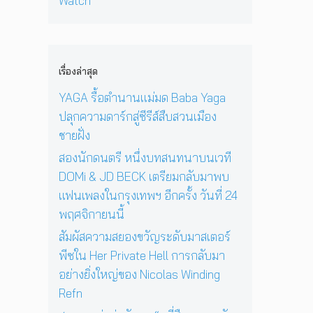
Watch
เ
อ
ง
‘
ก่
พ
า
N
O
อ
ล
ยุ
i
n
น
ง
1
c
e
ด
ใ
2
o
D
ว
เรื่องล่าสุด
น
ปี
l
a
ง
ก
ที่
a
y
YAGA รื้อตำนานแม่มด Baba Yaga
อ
รุ
ร้
s
I
า
ปลุกความดาร์กสู่ซีรีส์สืบสวนเมือง
ง
อ
W
n
ทิ
เ
ง
ชายฝั่ง
i
T
ต
ท
เ
n
h
ย์
สองนักดนตรี หนึ่งบทสนทนาบนเวที
พ
พ
d
e
จ
DOMi & JD BECK เตรียมกลับมาพบ
ฯ
ล
i
S
ะ
อี
ง
แฟนเพลงในกรุงเทพฯ อีกครั้ง วันที่ 24
n
u
ดั
ก
ใ
g
n
พฤศจิกายนนี้
บ
ค
น
R
’
สู
รั้
ห้
สัมผัสความสยองขวัญระดับมาสเตอร์
e
พ
ญ
ง
อ
f
ร้
พีซใน Her Private Hell การกลับมา
วั
ง
n
อ
อย่างยิ่งใหญ่ของ Nicolas Winding
น
น
ม
Refn
ที่
อ
โ
2
น