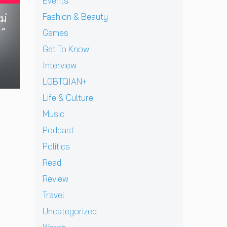
แ
Events
J
v
า
l
เ
ท้
D
i
Fashion & Beauty
ม่
ย
l
ชี
ต่
B
e
ฝั่
ก
ย
g”
า
Games
E
w
ง
า
ทั
ง
C
]
Get To Know
ร
ว
ด
K
g
ก
ร์
า
Interview
เ
r
ลั
ปี
ว
ต
e
LGBTQIAN+
บ
2
คื
รี
n
ม
0
อ
Life & Culture
ย
t
า
2
ค
ม
p
อ
Music
6
ว
ก
e
ย่
ต้
า
Podcast
ลั
r
า
อ
ม
บ
e
ง
น
Politics
ห
ม
z
ยิ่
รั
วั
Read
า
จ
ง
บ
ง
พ
า
ใ
E
Review
สุ
บ
ก
ห
P
ด
Travel
แ
เ
ญ่
ใ
ท้
ฟ
ด็
ข
ห
Uncategorized
า
น
ก
อ
ม่
ย