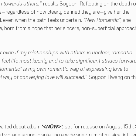
 towards others,
” recalls Soyoon. Reflecting on the depth o
s—regardless of how clearly defined they are—give her the
d, even when the path feels uncertain.
“New Romantic”
, she
e, born from a hope that her sincere, non-superficial approach
 or even if my relationships with others is unclear, romantic
feel life most keenly and to take significant strides forward
omantic” is my own romantic way of expressing love to
 way of conveying love will succeed.
” Soyoon Hwang on th
waited debut album
‘<NOW>’
, set for release on August 15th.
d vintage sound, displaying a wide spectrum of musical influ