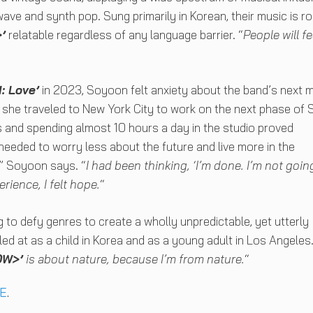
ave and synth pop. Sung primarily in Korean, their music is r
’
relatable regardless of any language barrier. “
People will fe
: Love’
in 2023, Soyoon felt anxiety about the band’s next 
she traveled to New York City to work on the next phase of 
 and spending almost 10 hours a day in the studio proved
 needed to worry less about the future and live more in the
” Soyoon says. “
I had been thinking, ‘I’m done. I’m not goin
rience, I felt hope.
“
ng to defy genres to create a wholly unpredictable, yet utterly
ed at as a child in Korea and as a young adult in Los Angeles.
OW>’
is about nature, because I’m from nature.
“
E
.