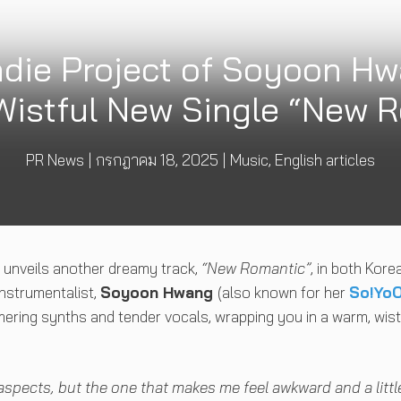
die Project of Soyoon Hw
Wistful New Single “New 
PR News
|
กรกฎาคม 18, 2025
|
Music
,
English articles
unveils another dreamy track,
“New Romantic”
, in both Kore
instrumentalist,
Soyoon Hwang
(also known for her
So!Yo
mmering synths and tender vocals, wrapping you in a warm, wist
 aspects, but the one that makes me feel awkward and a littl