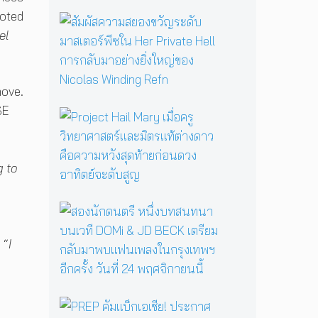
รื้
ooted
อ
สั
ตำ
ม
el
น
ผั
า
ส
น
ค
move.
แ
ว
ม่
า
SE
P
ม
ม
r
ด
ส
o
B
ย
j
a
g to
อ
e
b
ง
c
a
ข
t
ส
Y
วั
H
อ
a
ญ
a
ง
g
ร
 “
I
i
นั
a
ะ
l
ก
ป
ดั
M
ด
ลุ
บ
a
น
ก
ม
P
r
ต
ค
า