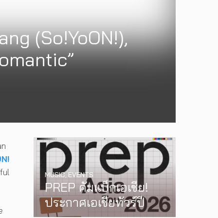
ang (So!YoON!),
Romantic”
an
ON!
ful
MUSIC
,
EVENTS
PREP คัมแบ็กเอเชีย!
ประกาศเอเชียทัวร์ปี
e
2026 ต้อนรับ EP ใหม่