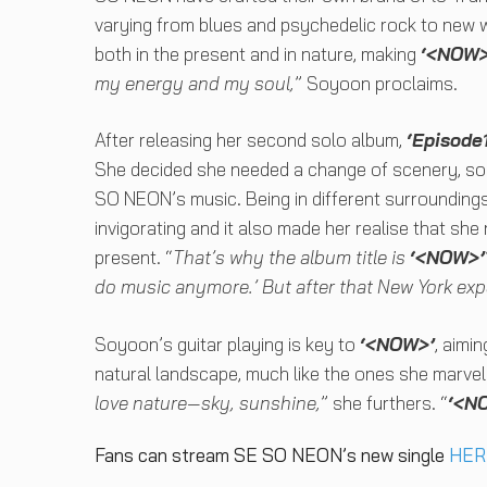
varying from blues and psychedelic rock to new w
both in the present and in nature, making
‘<NOW>
my energy and my soul,
” Soyoon proclaims.
After releasing her second solo album,
‘Episode1
She decided she needed a change of scenery, so 
SO NEON’s music. Being in different surroundings
invigorating and it also made her realise that she
present. “
That’s why the album title is
‘<NOW>’
do music anymore.’ But after that New York expe
Soyoon’s guitar playing is key to
‘<NOW>’
, aimi
natural landscape, much like the ones she marvell
love nature—sky, sunshine,
” she furthers. “
‘<N
Fans can stream SE SO NEON’s new single
HER