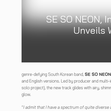
SE SO NEON, In
Unveils 
genre-defying South Korean band,
SE SO NEON
and English versions. Led by producer and multi-
solo project), the new track glides with airy, shi
glow.
“
I admit that I have a spectrum of quite diverse