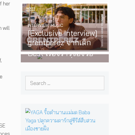
f her
‘One Day In The Sun’
พร้อมโชว์สุดพิเศษใน
INTERVIEW
,
MUSIC
กรุงเทพ 17 ตุลาคม
 will
[Exclusive Interview]
2026 นี้
WATCH
,
LGBTQIAN+
grentperez จากเด็ก
I Wish You All the
อายุ 12 ปีที่ร้องเพลงใน
Best เรื่องราวของวัย
ห้องนอน สู่การแสดง
,
รุ่นนอนไบนารี่ กับ
คอนเสิร์ตต่อหน้าคนนับ
ครอบครัวที่เขาเลือกได้
e
หมื่น
Search
เอง ผลงานการกำกับ
for:
ภาพยนตร์เรื่องแรกของ
Tommy Dorfman
Y
A
G
 SE
A
ences