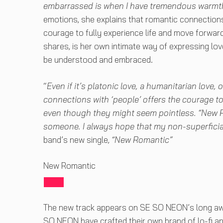
embarrassed is when I have tremendous warmth
emotions, she explains that romantic connection
courage to fully experience life and move forwar
shares, is her own intimate way of expressing lov
be understood and embraced.
“
Even if it’s platonic love, a humanitarian love,
connections with ‘people’ offers the courage to 
even though they might seem pointless. “New R
someone. I always hope that my non-superficial
band’s new single,
“New Romantic”
New Romantic
The new track appears on SE SO NEON’s long a
SO NEON have crafted their own brand of lo-fi an