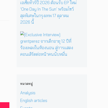
R
y
รี
ว
ส
E
เ
ห
า
เ
P
มื่
นึ่
ม
ต
คั
อ
ง
ด
อ
ม
ค
บ
า
ร์
แ
รู
ท
ร์
พี
บ็
วิ
ส
[
ก
ซ
ก
ท
น
E
สู่
ใ
เ
ย
ท
x
ซี
น
อ
า
น
c
รี
H
เ
ศ
า
l
ส์
e
ชี
า
บ
u
สื
r
ย
ส
น
s
บ
P
!
ต
เ
i
ส
r
ป
ร์
ว
v
ว
i
ร
แ
ที
e
น
v
ะ
ล
หมวดหมู่
D
I
เ
a
ก
ะ
O
n
มื
t
า
Analysis
มิ
M
t
อ
e
ศ
ต
i
e
English articles
ง
H
เ
ร
&
r
ช
e
อ