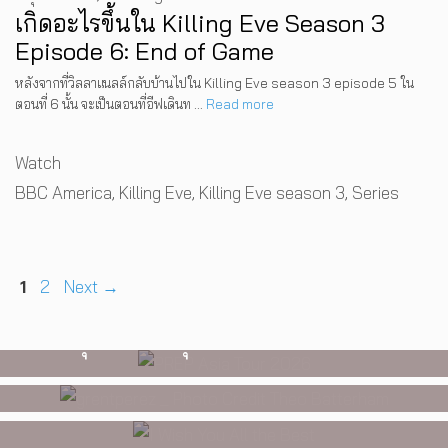
เกิดอะไรขึ้นใน Killing Eve Season 3
Episode 6: End of Game
หลังจากที่วิลลาแนลล์กลับบ้านไปใน Killing Eve season 3 episode 5 ใน
ตอนที่ 6 นั้น จะเป็นตอนที่อีฟเดินท …
Read more
Categories
Watch
Tags
BBC America
,
Killing Eve
,
Killing Eve season 3
,
Series
MUSIC
,
EVENTS
PREP คัมแบ็กเอเชีย! ประกาศเอเชีย
INTERVIEW
,
MUSIC
WATCH
,
LGBTQIAN+
ทัวร์ปี 2026 ต้อนรับ EP ใหม่ ‘One
Page
Page
1
2
Next
→
[Exclusive Interview] grentperez
I Wish You All the Best เรื่องราวของ
Day In The Sun’ พร้อมโชว์สุดพิเศษ
จากเด็กอายุ 12 ปีที่ร้องเพลงในห้อง
วัยรุ่นนอนไบนารี่ กับครอบครัวที่เขา
ในกรุงเทพ 17 ตุลาคม 2026 นี้
นอน สู่การแสดงคอนเสิร์ตต่อหน้าคน
เลือกได้เอง ผลงานการกำกับ
นับหมื่น
ภาพยนตร์เรื่องแรกของ Tommy
Dorfman