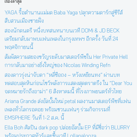
เรื่องล่าสุด
YAGA รื้อตำนานแม่มด Baba Yaga ปลุกความดาร์กสู่ซีรีส์
สืบสวนเมืองชายฝั่ง
สองนักดนตรี หนึ่งบทสนทนาบนเวที DOMi & JD BECK
เตรียมกลับมาพบแฟนเพลงในกรุงเทพฯ อีกครั้ง วันที่ 24
พฤศจิกายนนี้
สัมผัสความสยองขวัญระดับมาสเตอร์พีซใน Her Private Hell
การกลับมาอย่างยิ่งใหญ่ของ Nicolas Winding Refn
สองดาวรุ่งน่าจับตา “หลี่ซือถง – หวังเหยียนทง” ผ่านบท
ทดสอบสุดหินก่อนโชว์พลังการแสดงสุดตราตรึง ใน “Dear You
จดหมายรักถึงอาม่า” 6 สิงหาคมนี้ ที่โรงภาพยนตร์ทั่วไทย
Ariana Grande ส่งอัลบั้มใหม่ petal ผลงานมาสเตอร์พีซที่แฟน
เพลงทั่วโลกรอคอย พร้อมชวนแฟนๆ ร่วมกิจกรรมที่
EMSPHERE วันที่ 1-2 ส.ค. นี้
Ella Boh ศิลปิน dark pop ปล่อยอัลบั้ม EP ที่มีชื่อว่า BLURRY
พร้อมประกาศทัวร์และขึ้นเวที Lollapalooza