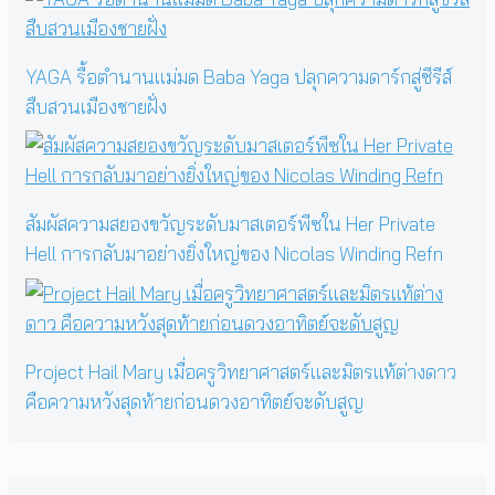
YAGA รื้อตำนานแม่มด Baba Yaga ปลุกความดาร์กสู่ซีรีส์
สืบสวนเมืองชายฝั่ง
สัมผัสความสยองขวัญระดับมาสเตอร์พีซใน Her Private
Hell การกลับมาอย่างยิ่งใหญ่ของ Nicolas Winding Refn
Project Hail Mary เมื่อครูวิทยาศาสตร์และมิตรแท้ต่างดาว
คือความหวังสุดท้ายก่อนดวงอาทิตย์จะดับสูญ