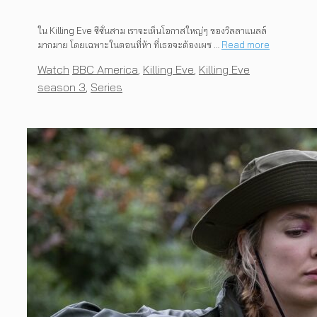
ใน Killing Eve ซีซั่นสาม เราจะเห็นโอกาสใหญ่ๆ ของวิลลาแนลล์
มากมาย โดยเฉพาะในตอนที่ห้า ที่เธอจะต้องเผช …
Read more
Categories
Tags
Watch
BBC America
,
Killing Eve
,
Killing Eve
season 3
,
Series