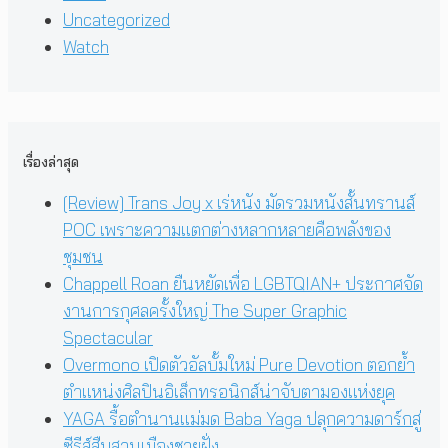
Uncategorized
Watch
เรื่องล่าสุด
[Review] Trans Joy x เร่หนัง มัดรวมหนังสั้นทรานส์
POC เพราะความแตกต่างหลากหลายคือพลังของ
ชุมชน
Chappell Roan ยืนหยัดเพื่อ LGBTQIAN+ ประกาศจัด
งานการกุศลครั้งใหญ่ The Super Graphic
Spectacular
Overmono เปิดตัวอัลบั้มใหม่ Pure Devotion ตอกย้ำ
ตำแหน่งศิลปินอิเล็กทรอนิกส์น่าจับตามองแห่งยุค
YAGA รื้อตำนานแม่มด Baba Yaga ปลุกความดาร์กสู่
ซีรีส์สืบสวนเมืองชายฝั่ง