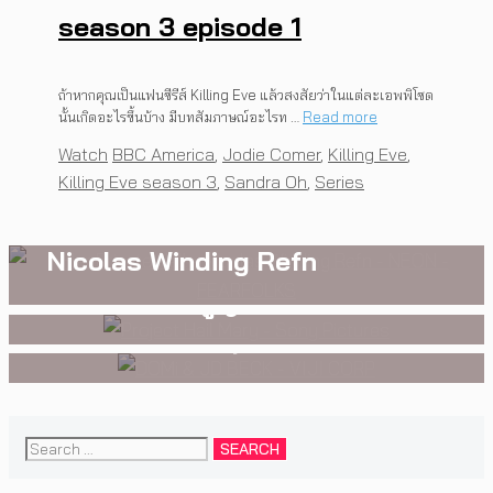
season 3 episode 1
ถ้าหากคุณเป็นแฟนซีรีส์ Killing Eve แล้วสงสัยว่าในแต่ละเอพพิโซด
WATCH
นั้นเกิดอะไรขึ้นบ้าง มีบทสัมภาษณ์อะไรท …
Read more
สัมผัสความสยองขวัญระดับ
WATCH
Categories
Tags
Watch
BBC America
,
Jodie Comer
,
Killing Eve
,
Project Hail Mary เมื่อครู
มาสเตอร์พีซใน Her Private Hell
Killing Eve season 3
,
Sandra Oh
,
Series
MUSIC
,
EVENTS
สองนักดนตรี หนึ่งบทสนทนาบน
วิทยาศาสตร์และมิตรแท้ต่างดาว
การกลับมาอย่างยิ่งใหญ่ของ
เวที DOMi & JD BECK เตรียมกลับ
คือความหวังสุดท้ายก่อนดวง
Nicolas Winding Refn
มาพบแฟนเพลงในกรุงเทพฯ อีก
อาทิตย์จะดับสูญ
ครั้ง วันที่ 24 พฤศจิกายนนี้
Search
for: