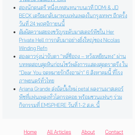
สองนักดนตรี หนึ่งบทสนทนาบนเวที DOMi & JD
BECK เตรียมกลับมาพบแฟนเพลงในกรุงเทพฯ อีกครั้ง
วันที่ 24 พฤศจิกายนนี้
สัมผัสความสยองขวัญระดับมาสเตอร์พีซใน Her
Private Hell การกลับมาอย่างยิ่งใหญ่ของ Nicolas
Winding Refn
สองดาวรุ่งน่าจับตา “หลี่ซือถง – หวังเหยียนทง” ผ่าน
บททดสอบสุดหินก่อนโชว์พลังการแสดงสุดตราตรึง ใน
“Dear You จดหมายรักถึงอาม่า” 6 สิงหาคมนี้ ที่โรง
ภาพยนตร์ทั่วไทย
Ariana Grande ส่งอัลบั้มใหม่ petal ผลงานมาสเตอร์
พีซที่แฟนเพลงทั่วโลกรอคอย พร้อมชวนแฟนๆ ร่วม
กิจกรรมที่ EMSPHERE วันที่ 1-2 ส.ค. นี้
Home
All Articles
About
Contact