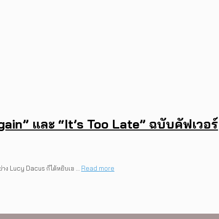
in” และ “It’s Too Late” ฉบับคัฟเวอร์
อเชียทัวร์ปี 2026 ต้อนรับ EP ใหม่ ‘On
กอย่าง Lucy Dacus ก็ได้หยิบเอ …
Read more
17 ตุลาคม 2026 นี้
perez จากเด็กอายุ 12 ปีที่ร้องเพลงในห้
องราวของวัยรุ่นนอนไบนารี่ กับครอบครัวที
องแรกของ Tommy Dorfman