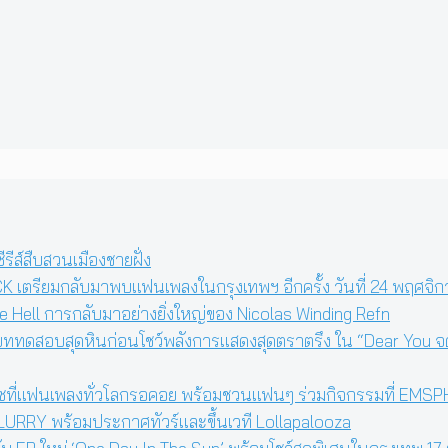
ีส์สืบสวนเมืองชายฝั่ง
เตรียมกลับมาพบแฟนเพลงในกรุงเทพฯ อีกครั้ง วันที่ 24 พฤศจิกา
 Hell การกลับมาอย่างยิ่งใหญ่ของ Nicolas Winding Refn
นบททดสอบสุดหินก่อนโชว์พลังการแสดงสุดตราตรึง ใน “Dear You จดห
ีซที่แฟนเพลงทั่วโลกรอคอย พร้อมชวนแฟนๆ ร่วมกิจกรรมที่ EMSPHERE
่า BLURRY พร้อมประกาศทัวร์และขึ้นเวที Lollapalooza