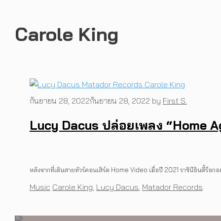
Carole King
กันยายน 28, 2022
กันยายน 28, 2022
by
First S.
Lucy Dacus ปล่อยเพลง “Home Aga
MUSIC
,
EVENTS
INTERVIEW
,
MUSIC
PREP คัมแบ็กเอเชีย! ประกาศเ
หลังจากที่เดินสายทัวร์คอนเสิร์ต Home Video เมื่อปี 2021 ราชินีอินดี้ร็อ
WATCH
,
LGBTQIAN+
พร้อมโชว์สุดพิเศษในกรุงเทพ 
[Exclusive Interview] grent
Categories
Tags
Music
Carole King
,
Lucy Dacus
,
Matador Records
คอนเสิร์ตต่อหน้าคนนับหมื่น
I Wish You All the Best เรื่
งานการกำกับภาพยนตร์เรื่