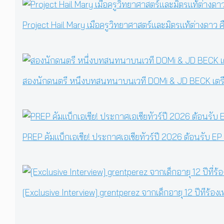
Project Hail Mary เมื่อครูวิทยาศาสตร์และมิตรแท้ต่างดาว
สองนักดนตรี หนึ่งบทสนทนาบนเวที DOMi & JD BECK เตรีย
PREP คัมแบ็กเอเชีย! ประกาศเอเชียทัวร์ปี 2026 ต้อนรับ EP
[Exclusive Interview] grentperez จากเด็กอายุ 12 ปีที่ร้