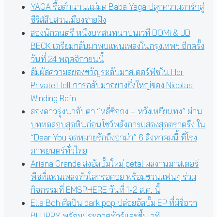
YAGA รื้อตำนานแม่มด Baba Yaga ปลุกความดาร์กสู่
ซีรีส์สืบสวนเมืองชายฝั่ง
สองนักดนตรี หนึ่งบทสนทนาบนเวที DOMi & JD
BECK เตรียมกลับมาพบแฟนเพลงในกรุงเทพฯ อีกครั้ง
วันที่ 24 พฤศจิกายนนี้
สัมผัสความสยองขวัญระดับมาสเตอร์พีซใน Her
Private Hell การกลับมาอย่างยิ่งใหญ่ของ Nicolas
Winding Refn
สองดาวรุ่งน่าจับตา “หลี่ซือถง – หวังเหยียนทง” ผ่าน
บททดสอบสุดหินก่อนโชว์พลังการแสดงสุดตราตรึง ใน
“Dear You จดหมายรักถึงอาม่า” 6 สิงหาคมนี้ ที่โรง
ภาพยนตร์ทั่วไทย
Ariana Grande ส่งอัลบั้มใหม่ petal ผลงานมาสเตอร์
พีซที่แฟนเพลงทั่วโลกรอคอย พร้อมชวนแฟนๆ ร่วม
กิจกรรมที่ EMSPHERE วันที่ 1-2 ส.ค. นี้
Ella Boh ศิลปิน dark pop ปล่อยอัลบั้ม EP ที่มีชื่อว่า
BLURRY พร้อมประกาศทัวร์และขึ้นเวที