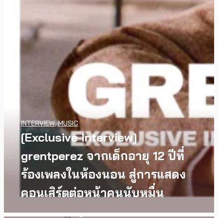
WATCH
,
LGBTQIAN+
INTERVIEW
,
MUSIC
I Wish You All the Best เรื่องราว
[Exclusive Interview]
ของวัยรุ่นนอนไบนารี่ กับ
grentperez จากเด็กอายุ 12 ปีที่
ครอบครัวที่เขาเลือกได้เอง ผล
ร้องเพลงในห้องนอน สู่การแสดง
งานการกำกับภาพยนตร์เรื่องแรก
คอนเสิร์ตต่อหน้าคนนับหมื่น
ของ Tommy Dorfman