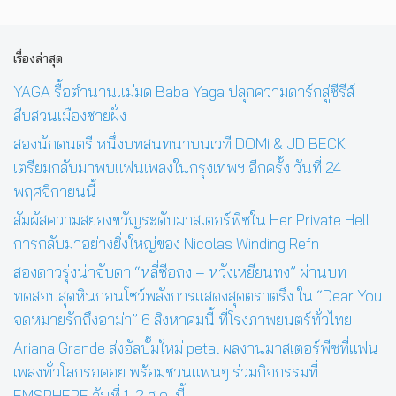
เรื่องล่าสุด
YAGA รื้อตำนานแม่มด Baba Yaga ปลุกความดาร์กสู่ซีรีส์
สืบสวนเมืองชายฝั่ง
สองนักดนตรี หนึ่งบทสนทนาบนเวที DOMi & JD BECK
เตรียมกลับมาพบแฟนเพลงในกรุงเทพฯ อีกครั้ง วันที่ 24
พฤศจิกายนนี้
สัมผัสความสยองขวัญระดับมาสเตอร์พีซใน Her Private Hell
การกลับมาอย่างยิ่งใหญ่ของ Nicolas Winding Refn
สองดาวรุ่งน่าจับตา “หลี่ซือถง – หวังเหยียนทง” ผ่านบท
ทดสอบสุดหินก่อนโชว์พลังการแสดงสุดตราตรึง ใน “Dear You
จดหมายรักถึงอาม่า” 6 สิงหาคมนี้ ที่โรงภาพยนตร์ทั่วไทย
Ariana Grande ส่งอัลบั้มใหม่ petal ผลงานมาสเตอร์พีซที่แฟน
เพลงทั่วโลกรอคอย พร้อมชวนแฟนๆ ร่วมกิจกรรมที่
EMSPHERE วันที่ 1-2 ส.ค. นี้