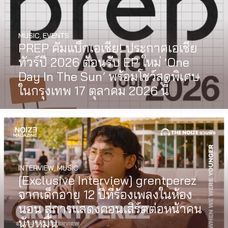
MUSIC
,
EVENTS
PREP คัมแบ็กเอเชีย! ประกาศเอเชีย
ทัวร์ปี 2026 ต้อนรับ EP ใหม่ ‘One
Day In The Sun’ พร้อมโชว์สุดพิเศษ
ในกรุงเทพ 17 ตุลาคม 2026 นี้
INTERVIEW
,
MUSIC
WATCH
,
LGBTQIAN+
[Exclusive Interview] grentperez
I Wish You All the Best เรื่องราวของ
จากเด็กอายุ 12 ปีที่ร้องเพลงในห้อง
วัยรุ่นนอนไบนารี่ กับครอบครัวที่เขา
นอน สู่การแสดงคอนเสิร์ตต่อหน้าคน
เลือกได้เอง ผลงานการกำกับ
นับหมื่น
ภาพยนตร์เรื่องแรกของ Tommy