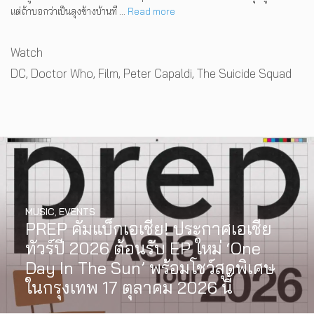
แต่ถ้าบอกว่าเป็นลุงข้างบ้านที …
Read more
Categories
Watch
Tags
DC
,
Doctor Who
,
Film
,
Peter Capaldi
,
The Suicide Squad
MUSIC
,
EVENTS
PREP คัมแบ็กเอเชีย! ประกาศเอเชีย
ทัวร์ปี 2026 ต้อนรับ EP ใหม่ ‘One
Day In The Sun’ พร้อมโชว์สุดพิเศษ
ในกรุงเทพ 17 ตุลาคม 2026 นี้