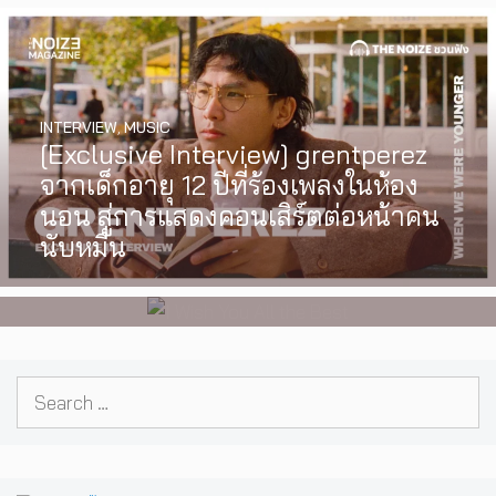
INTERVIEW
,
MUSIC
WATCH
,
LGBTQIAN+
[Exclusive Interview] grentperez
I Wish You All the Best เรื่องราวของ
จากเด็กอายุ 12 ปีที่ร้องเพลงในห้อง
วัยรุ่นนอนไบนารี่ กับครอบครัวที่เขา
นอน สู่การแสดงคอนเสิร์ตต่อหน้าคน
เลือกได้เอง ผลงานการกำกับ
นับหมื่น
ภาพยนตร์เรื่องแรกของ Tommy
Dorfman
Search
for: