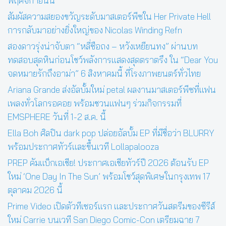
พฤศจิกายนนี้
สัมผัสความสยองขวัญระดับมาสเตอร์พีซใน Her Private Hell
การกลับมาอย่างยิ่งใหญ่ของ Nicolas Winding Refn
สองดาวรุ่งน่าจับตา “หลี่ซือถง – หวังเหยียนทง” ผ่านบท
ทดสอบสุดหินก่อนโชว์พลังการแสดงสุดตราตรึง ใน “Dear You
จดหมายรักถึงอาม่า” 6 สิงหาคมนี้ ที่โรงภาพยนตร์ทั่วไทย
Ariana Grande ส่งอัลบั้มใหม่ petal ผลงานมาสเตอร์พีซที่แฟน
เพลงทั่วโลกรอคอย พร้อมชวนแฟนๆ ร่วมกิจกรรมที่
EMSPHERE วันที่ 1-2 ส.ค. นี้
Ella Boh ศิลปิน dark pop ปล่อยอัลบั้ม EP ที่มีชื่อว่า BLURRY
พร้อมประกาศทัวร์และขึ้นเวที Lollapalooza
PREP คัมแบ็กเอเชีย! ประกาศเอเชียทัวร์ปี 2026 ต้อนรับ EP
ใหม่ ‘One Day In The Sun’ พร้อมโชว์สุดพิเศษในกรุงเทพ 17
ตุลาคม 2026 นี้
Prime Video เปิดตัวทีเซอร์แรก และประกาศวันสตรีมของซีรีส์
ใหม่ Carrie บนเวที San Diego Comic-Con เตรียมฉาย 7