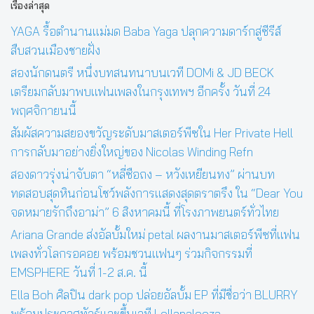
เรื่องล่าสุด
YAGA รื้อตำนานแม่มด Baba Yaga ปลุกความดาร์กสู่ซีรีส์
สืบสวนเมืองชายฝั่ง
สองนักดนตรี หนึ่งบทสนทนาบนเวที DOMi & JD BECK
เตรียมกลับมาพบแฟนเพลงในกรุงเทพฯ อีกครั้ง วันที่ 24
พฤศจิกายนนี้
สัมผัสความสยองขวัญระดับมาสเตอร์พีซใน Her Private Hell
การกลับมาอย่างยิ่งใหญ่ของ Nicolas Winding Refn
สองดาวรุ่งน่าจับตา “หลี่ซือถง – หวังเหยียนทง” ผ่านบท
ทดสอบสุดหินก่อนโชว์พลังการแสดงสุดตราตรึง ใน “Dear You
จดหมายรักถึงอาม่า” 6 สิงหาคมนี้ ที่โรงภาพยนตร์ทั่วไทย
Ariana Grande ส่งอัลบั้มใหม่ petal ผลงานมาสเตอร์พีซที่แฟน
เพลงทั่วโลกรอคอย พร้อมชวนแฟนๆ ร่วมกิจกรรมที่
EMSPHERE วันที่ 1-2 ส.ค. นี้
Ella Boh ศิลปิน dark pop ปล่อยอัลบั้ม EP ที่มีชื่อว่า BLURRY
พร้อมประกาศทัวร์และขึ้นเวที Lollapalooza