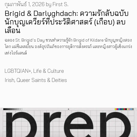
กุมภาพันธ์ 1, 2026
by
First S.
Brigid & Darlughdach: ความรักลับฉบับ
นักบุญเควียร์ที่ประวัติศาสตร์ (เกือบ) ลบ
เลือน
ฉลอง St. Brigid’s Day ชวนทำความรู้จัก Brigid of Kildare นักบุญหญิงสอง
โลก แม่ชีเลสเบี้ยน องค์อุปถัมภ์ของการยุติการตั้งครรภ์ และหญิงสาวผู้แข็งแกร่ง
แห่งไอร์แลนด์
Categories
LGBTQIAN+
,
Life & Culture
Tags
Irish
,
Queer Saints & Deities