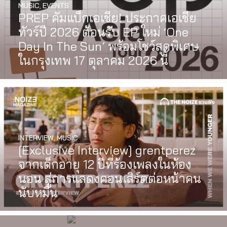
MUSIC
,
EVENTS
PREP คัมแบ็กเอเชีย! ประกาศเอเชีย
ทัวร์ปี 2026 ต้อนรับ EP ใหม่ ‘One
Day In The Sun’ พร้อมโชว์สุดพิเศษ
ในกรุงเทพ 17 ตุลาคม 2026 นี้
INTERVIEW
,
MUSIC
WATCH
,
LGBTQIAN+
[Exclusive Interview] grentperez
I Wish You All the Best เรื่องราวของ
จากเด็กอายุ 12 ปีที่ร้องเพลงในห้อง
วัยรุ่นนอนไบนารี่ กับครอบครัวที่เขา
นอน สู่การแสดงคอนเสิร์ตต่อหน้าคน
เลือกได้เอง ผลงานการกำกับ
นับหมื่น
ภาพยนตร์เรื่องแรกของ Tommy
Dorfman