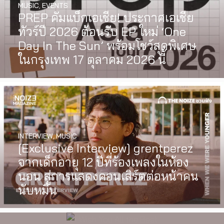
MUSIC
,
EVENTS
PREP คัมแบ็กเอเชีย! ประกาศเอเชีย
ทัวร์ปี 2026 ต้อนรับ EP ใหม่ ‘One
Day In The Sun’ พร้อมโชว์สุดพิเศษ
ในกรุงเทพ 17 ตุลาคม 2026 นี้
INTERVIEW
,
MUSIC
WATCH
,
LGBTQIAN+
[Exclusive Interview] grentperez
I Wish You All the Best เรื่องราวของ
จากเด็กอายุ 12 ปีที่ร้องเพลงในห้อง
วัยรุ่นนอนไบนารี่ กับครอบครัวที่เขา
นอน สู่การแสดงคอนเสิร์ตต่อหน้าคน
เลือกได้เอง ผลงานการกำกับ
นับหมื่น
ภาพยนตร์เรื่องแรกของ Tommy
Dorfman