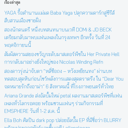
เรื่องล่าสุด
YAGA รื้อตำนานแม่มด Baba Yaga ปลุกความดาร์กสู่ซีรีส์
สืบสวนเมืองชายฝั่ง
สองนักดนตรี หนึ่งบทสนทนาบนเวที DOMi & JD BECK
เตรียมกลับมาพบแฟนเพลงในกรุงเทพฯ อีกครั้ง วันที่ 24
พฤศจิกายนนี้
สัมผัสความสยองขวัญระดับมาสเตอร์พีซใน Her Private Hell
การกลับมาอย่างยิ่งใหญ่ของ Nicolas Winding Refn
สองดาวรุ่งน่าจับตา “หลี่ซือถง – หวังเหยียนทง” ผ่านบท
ทดสอบสุดหินก่อนโชว์พลังการแสดงสุดตราตรึง ใน “Dear You
จดหมายรักถึงอาม่า” 6 สิงหาคมนี้ ที่โรงภาพยนตร์ทั่วไทย
Ariana Grande ส่งอัลบั้มใหม่ petal ผลงานมาสเตอร์พีซที่แฟน
เพลงทั่วโลกรอคอย พร้อมชวนแฟนๆ ร่วมกิจกรรมที่
EMSPHERE วันที่ 1-2 ส.ค. นี้
Ella Boh ศิลปิน dark pop ปล่อยอัลบั้ม EP ที่มีชื่อว่า BLURRY
พร้อมประกาศทัวร์และขึ้นเวที Lollapalooza