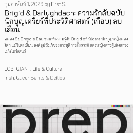
กุมภาพันธ์ 1, 2026
by
First S.
Brigid & Darlughdach: ความรักลับฉบับ
นักบุญเควียร์ที่ประวัติศาสตร์ (เกือบ) ลบ
เลือน
ฉลอง St. Brigid’s Day ชวนทำความรู้จัก Brigid of Kildare นักบุญหญิงสอง
โลก แม่ชีเลสเบี้ยน องค์อุปถัมภ์ของการยุติการตั้งครรภ์ และหญิงสาวผู้แข็งแกร่ง
แห่งไอร์แลนด์
Categories
LGBTQIAN+
,
Life & Culture
Tags
Irish
,
Queer Saints & Deities