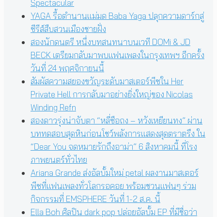
Spectacular
YAGA รื้อตำนานแม่มด Baba Yaga ปลุกความดาร์กสู่
ซีรีส์สืบสวนเมืองชายฝั่ง
สองนักดนตรี หนึ่งบทสนทนาบนเวที DOMi & JD
BECK เตรียมกลับมาพบแฟนเพลงในกรุงเทพฯ อีกครั้ง
วันที่ 24 พฤศจิกายนนี้
สัมผัสความสยองขวัญระดับมาสเตอร์พีซใน Her
Private Hell การกลับมาอย่างยิ่งใหญ่ของ Nicolas
Winding Refn
สองดาวรุ่งน่าจับตา “หลี่ซือถง – หวังเหยียนทง” ผ่าน
บททดสอบสุดหินก่อนโชว์พลังการแสดงสุดตราตรึง ใน
“Dear You จดหมายรักถึงอาม่า” 6 สิงหาคมนี้ ที่โรง
ภาพยนตร์ทั่วไทย
Ariana Grande ส่งอัลบั้มใหม่ petal ผลงานมาสเตอร์
พีซที่แฟนเพลงทั่วโลกรอคอย พร้อมชวนแฟนๆ ร่วม
กิจกรรมที่ EMSPHERE วันที่ 1-2 ส.ค. นี้
Ella Boh ศิลปิน dark pop ปล่อยอัลบั้ม EP ที่มีชื่อว่า