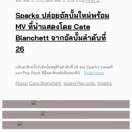
Sparks ปล่อยอัลบั้มใหม่พร้อม
MV ที่นำแสดงโดย Cate
Blanchett จากอัลบั้มลำดับที่
26
MUSIC
,
EVENTS
MUSIC
,
EVENTS
PREP คัมแบ็กเอเชีย! ประกาศ
สองนักดนตรี หนึ่งบทสนทนาบน
กลับมาอีกครั้งกับอัลบั้มสตูดิโอลำดับที่ 26 ของ Sparks วงดนตรี
เอเชียทัวร์ปี 2026 ต้อนรับ EP ใหม่
เวที DOMi & JD BECK เตรียมกลับ
แนว Pop-Rock ที่มีสมาชิกหลักคือสองพี่น้ …
Read more
INTERVIEW
,
MUSIC
[Exclusive Interview]
‘One Day In The Sun’ พร้อมโชว์
Categories
Tags
Music
Cate Blanchett
,
Island Records
,
Sparks
มาพบแฟนเพลงในกรุงเทพฯ อีก
grentperez จากเด็กอายุ 12 ปีที่
สุดพิเศษในกรุงเทพ 17 ตุลาคม
ครั้ง วันที่ 24 พฤศจิกายนนี้
ร้องเพลงในห้องนอน สู่การแสดง
2026 นี้
คอนเสิร์ตต่อหน้าคนนับหมื่น