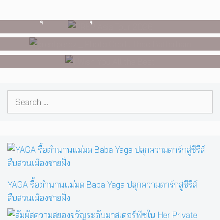
Day In The Sun’ พร้อมโชว์สุดพิเศษ
จากเด็กอายุ 12 ปีที่ร้องเพลงในห้อง
วัยรุ่นนอนไบนารี่ กับครอบครัวที่เขา
ในกรุงเทพ 17 ตุลาคม 2026 นี้
นอน สู่การแสดงคอนเสิร์ตต่อหน้าคน
เลือกได้เอง ผลงานการกำกับ
นับหมื่น
ภาพยนตร์เรื่องแรกของ Tommy
Dorfman
Search
for:
YAGA รื้อตำนานแม่มด Baba Yaga ปลุกความดาร์กสู่ซีรีส์
สืบสวนเมืองชายฝั่ง