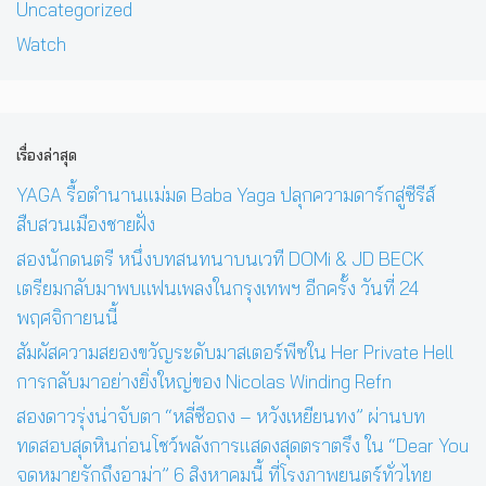
Uncategorized
Watch
เรื่องล่าสุด
YAGA รื้อตำนานแม่มด Baba Yaga ปลุกความดาร์กสู่ซีรีส์
สืบสวนเมืองชายฝั่ง
สองนักดนตรี หนึ่งบทสนทนาบนเวที DOMi & JD BECK
เตรียมกลับมาพบแฟนเพลงในกรุงเทพฯ อีกครั้ง วันที่ 24
พฤศจิกายนนี้
สัมผัสความสยองขวัญระดับมาสเตอร์พีซใน Her Private Hell
การกลับมาอย่างยิ่งใหญ่ของ Nicolas Winding Refn
สองดาวรุ่งน่าจับตา “หลี่ซือถง – หวังเหยียนทง” ผ่านบท
ทดสอบสุดหินก่อนโชว์พลังการแสดงสุดตราตรึง ใน “Dear You
จดหมายรักถึงอาม่า” 6 สิงหาคมนี้ ที่โรงภาพยนตร์ทั่วไทย