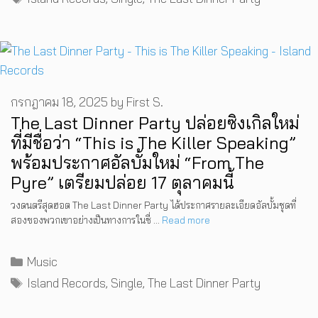
กรกฎาคม 18, 2025
by
First S.
The Last Dinner Party ปล่อยซิงเกิลใหม่
ที่มีชื่อว่า “This is The Killer Speaking”
พร้อมประกาศอัลบั้มใหม่ “From The
Pyre” เตรียมปล่อย 17 ตุลาคมนี้
วงดนตรีสุดฮอต The Last Dinner Party ได้ประกาศรายละเอียดอัลบั้มชุดที่
สองของพวกเขาอย่างเป็นทางการในชื่ …
Read more
Categories
Music
MUSIC
,
EVENTS
PREP คัมแบ็กเอเชีย! ประกาศเอเชีย
Tags
Island Records
,
Single
,
The Last Dinner Party
INTERVIEW
,
MUSIC
WATCH
,
LGBTQIAN+
ทัวร์ปี 2026 ต้อนรับ EP ใหม่ ‘One
[Exclusive Interview] grentperez
I Wish You All the Best เรื่องราวของ