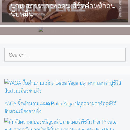
นอน สู่การแสดงคอนเสิร์ตต่อหน้าคน
เลือกได้เอง ผลงานการกำกับ
นับหมื่น
ภาพยนตร์เรื่องแรกของ Tommy
Dorfman
Search
for:
YAGA รื้อตำนานแม่มด Baba Yaga ปลุกความดาร์กสู่ซีรีส์
สืบสวนเมืองชายฝั่ง