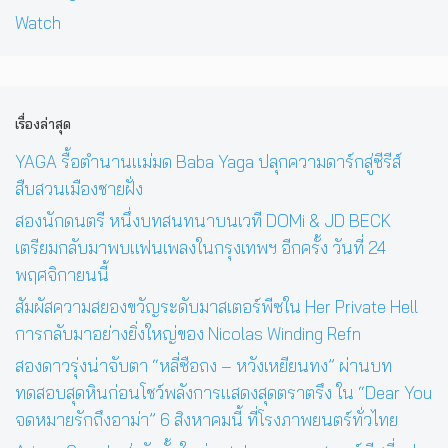
Watch
เรื่องล่าสุด
YAGA รื้อตำนานแม่มด Baba Yaga ปลุกความดาร์กสู่ซีรีส์
สืบสวนเมืองชายฝั่ง
สองนักดนตรี หนึ่งบทสนทนาบนเวที DOMi & JD BECK
เตรียมกลับมาพบแฟนเพลงในกรุงเทพฯ อีกครั้ง วันที่ 24
พฤศจิกายนนี้
สัมผัสความสยองขวัญระดับมาสเตอร์พีซใน Her Private Hell
การกลับมาอย่างยิ่งใหญ่ของ Nicolas Winding Refn
สองดาวรุ่งน่าจับตา “หลี่ซือถง – หวังเหยียนทง” ผ่านบท
ทดสอบสุดหินก่อนโชว์พลังการแสดงสุดตราตรึง ใน “Dear You
จดหมายรักถึงอาม่า” 6 สิงหาคมนี้ ที่โรงภาพยนตร์ทั่วไทย