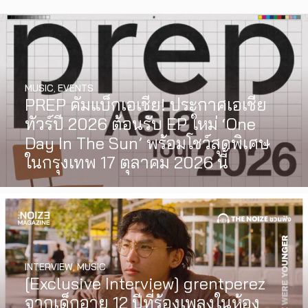
MUSIC
,
EVENTS
PREP คัมแบ็กเอเชีย! ประกาศเอเชีย
ทัวร์ปี 2026 ต้อนรับ EP ใหม่ ‘One
Day In The Sun’ พร้อมโชว์สุดพิเศษ
ในกรุงเทพ 17 ตุลาคม 2026 นี้
INTERVIEW
,
MUSIC
WATCH
,
LGBTQIAN+
[Exclusive Interview] grentperez
I Wish You All the Best เรื่องราวของ
จากเด็กอายุ 12 ปีที่ร้องเพลงในห้อง
วัยรุ่นนอนไบนารี่ กับครอบครัวที่เขา