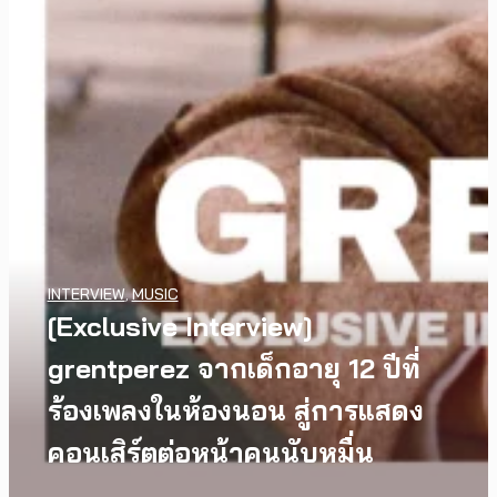
WATCH
,
LGBTQIAN+
INTERVIEW
,
MUSIC
I Wish You All the Best เรื่องราว
[Exclusive Interview]
ของวัยรุ่นนอนไบนารี่ กับ
grentperez จากเด็กอายุ 12 ปีที่
ครอบครัวที่เขาเลือกได้เอง ผล
ร้องเพลงในห้องนอน สู่การแสดง
งานการกำกับภาพยนตร์เรื่องแรก
คอนเสิร์ตต่อหน้าคนนับหมื่น
ของ Tommy Dorfman