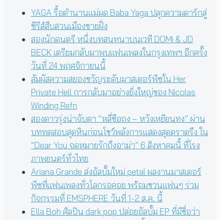
YAGA รื้อตำนานแม่มด Baba Yaga ปลุกความดาร์กสู่
ซีรีส์สืบสวนเมืองชายฝั่ง
สองนักดนตรี หนึ่งบทสนทนาบนเวที DOMi & JD
BECK เตรียมกลับมาพบแฟนเพลงในกรุงเทพฯ อีกครั้ง
วันที่ 24 พฤศจิกายนนี้
สัมผัสความสยองขวัญระดับมาสเตอร์พีซใน Her
Private Hell การกลับมาอย่างยิ่งใหญ่ของ Nicolas
Winding Refn
สองดาวรุ่งน่าจับตา “หลี่ซือถง – หวังเหยียนทง” ผ่าน
บททดสอบสุดหินก่อนโชว์พลังการแสดงสุดตราตรึง ใน
“Dear You จดหมายรักถึงอาม่า” 6 สิงหาคมนี้ ที่โรง
ภาพยนตร์ทั่วไทย
Ariana Grande ส่งอัลบั้มใหม่ petal ผลงานมาสเตอร์
พีซที่แฟนเพลงทั่วโลกรอคอย พร้อมชวนแฟนๆ ร่วม
กิจกรรมที่ EMSPHERE วันที่ 1-2 ส.ค. นี้
Ella Boh ศิลปิน dark pop ปล่อยอัลบั้ม EP ที่มีชื่อว่า