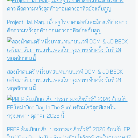
Project Hail Mary เมื่อครูวิทยาศาสตร์และมิตรแท้ต่างดาว
คือความหวังสุดท้ายก่อนดวงอาทิตย์จะดับสูญ
สองนักดนตรี หนึ่งบทสนทนาบนเวที DOMi & JD BECK
เตรียมกลับมาพบแฟนเพลงในกรุงเทพฯ อีกครั้ง วันที่ 24
พฤศจิกายนนี้
PREP คัมแบ็กเอเชีย! ประกาศเอเชียทัวร์ปี 2026 ต้อนรับ EP
ใหม่ ‘One Day In The Sun’ พร้อมโชว์สุดพิเศษในกรุงเทพ 17