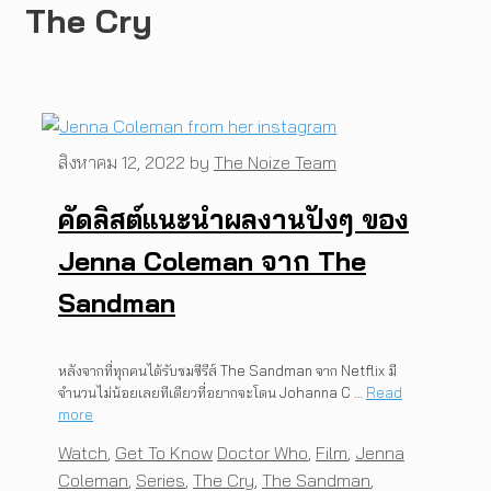
The Cry
สิงหาคม 12, 2022
by
The Noize Team
คัดลิสต์แนะนำผลงานปังๆ ของ
Jenna Coleman จาก The
Sandman
หลังจากที่ทุกคนได้รับชมซีรีส์ The Sandman จาก Netflix มี
จำนวนไม่น้อยเลยทีเดียวที่อยากจะโดน Johanna C …
Read
more
Categories
Tags
Watch
,
Get To Know
Doctor Who
,
Film
,
Jenna
Coleman
,
Series
,
The Cry
,
The Sandman
,