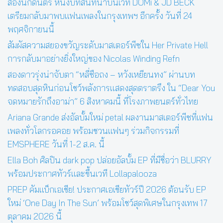
สองนักดนตรี หนึ่งบทสนทนาบนเวที DOMi & JD BECK
เตรียมกลับมาพบแฟนเพลงในกรุงเทพฯ อีกครั้ง วันที่ 24
พฤศจิกายนนี้
สัมผัสความสยองขวัญระดับมาสเตอร์พีซใน Her Private Hell
การกลับมาอย่างยิ่งใหญ่ของ Nicolas Winding Refn
สองดาวรุ่งน่าจับตา “หลี่ซือถง – หวังเหยียนทง” ผ่านบท
ทดสอบสุดหินก่อนโชว์พลังการแสดงสุดตราตรึง ใน “Dear You
จดหมายรักถึงอาม่า” 6 สิงหาคมนี้ ที่โรงภาพยนตร์ทั่วไทย
Ariana Grande ส่งอัลบั้มใหม่ petal ผลงานมาสเตอร์พีซที่แฟน
เพลงทั่วโลกรอคอย พร้อมชวนแฟนๆ ร่วมกิจกรรมที่
EMSPHERE วันที่ 1-2 ส.ค. นี้
Ella Boh ศิลปิน dark pop ปล่อยอัลบั้ม EP ที่มีชื่อว่า BLURRY
พร้อมประกาศทัวร์และขึ้นเวที Lollapalooza
PREP คัมแบ็กเอเชีย! ประกาศเอเชียทัวร์ปี 2026 ต้อนรับ EP
ใหม่ ‘One Day In The Sun’ พร้อมโชว์สุดพิเศษในกรุงเทพ 17
ตุลาคม 2026 นี้