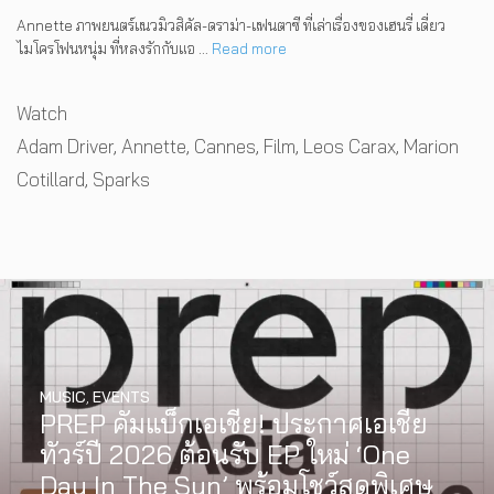
Annette ภาพยนตร์แนวมิวสิคัล-ดราม่า-แฟนตาซี ที่เล่าเรื่องของเฮนรี่ เดี่ยว
ไมโครโฟนหนุ่ม ที่หลงรักกับแอ …
Read more
Categories
Watch
Tags
Adam Driver
,
Annette
,
Cannes
,
Film
,
Leos Carax
,
Marion
Cotillard
,
Sparks
MUSIC
,
EVENTS
PREP คัมแบ็กเอเชีย! ประกาศเอเชีย
ทัวร์ปี 2026 ต้อนรับ EP ใหม่ ‘One
Day In The Sun’ พร้อมโชว์สุดพิเศษ