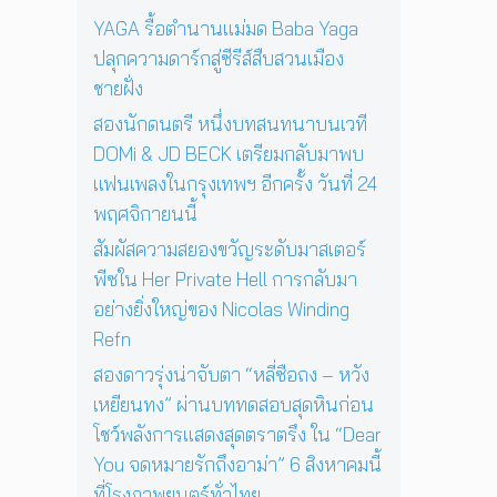
ง
ก
ที่
a
y
YAGA รื้อตำนานแม่มด Baba Yaga
อ
รุ
ร้
s
I
า
ปลุกความดาร์กสู่ซีรีส์สืบสวนเมือง
ง
อ
W
n
ทิ
เ
ง
ชายฝั่ง
i
T
ต
ท
เ
n
h
ย์
สองนักดนตรี หนึ่งบทสนทนาบนเวที
พ
พ
d
e
จ
DOMi & JD BECK เตรียมกลับมาพบ
ฯ
ล
i
S
ะ
อี
ง
แฟนเพลงในกรุงเทพฯ อีกครั้ง วันที่ 24
n
u
ดั
ก
ใ
g
n
พฤศจิกายนนี้
บ
ค
น
R
’
สู
รั้
ห้
สัมผัสความสยองขวัญระดับมาสเตอร์
e
พ
ญ
ง
อ
f
ร้
พีซใน Her Private Hell การกลับมา
วั
ง
n
อ
อย่างยิ่งใหญ่ของ Nicolas Winding
น
น
ม
Refn
ที่
อ
โ
2
น
ช
สองดาวรุ่งน่าจับตา “หลี่ซือถง – หวัง
4
สู่
ว์
เหยียนทง” ผ่านบททดสอบสุดหินก่อน
พ
ก
สุ
ฤ
า
โชว์พลังการแสดงสุดตราตรึง ใน “Dear
ด
ศ
ร
You จดหมายรักถึงอาม่า” 6 สิงหาคมนี้
พิ
จิ
แ
เ
ที่โรงภาพยนตร์ทั่วไทย