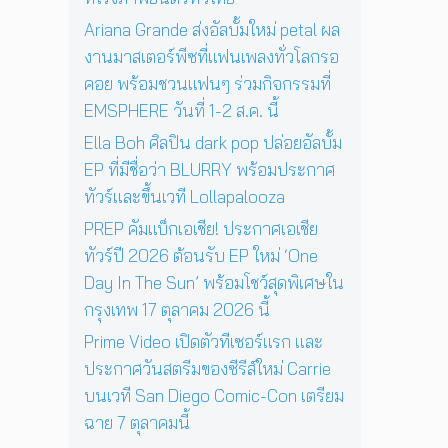
ก
ส
ศ
า
ด
Ariana Grande ส่งอัลบั้มใหม่ petal ผล
ษ
ย
ง
ใ
งานมาสเตอร์พีซที่แฟนเพลงทั่วโลกรอ
น
ค
น
คอย พร้อมชวนแฟนๆ ร่วมกิจกรรมที่
นี้
อ
ก
EMSPHERE วันที่ 1-2 ส.ค. นี้
น
รุ
เ
ง
Ella Boh ศิลปิน dark pop ปล่อยอัลบั้ม
สิ
เ
EP ที่มีชื่อว่า BLURRY พร้อมประกาศ
ร์
ท
ต
ทัวร์และขึ้นเวที Lollapalooza
พ
ต่
1
PREP คัมแบ็กเอเชีย! ประกาศเอเชีย
อ
7
ทัวร์ปี 2026 ต้อนรับ EP ใหม่ ‘One
ห
ตุ
น้
Day In The Sun’ พร้อมโชว์สุดพิเศษใน
ล
า
า
กรุงเทพ 17 ตุลาคม 2026 นี้
ค
ค
Prime Video เปิดตัวทีเซอร์แรก และ
น
ม
นั
ประกาศวันสตรีมของซีรีส์ใหม่ Carrie
2
บ
0
บนเวที San Diego Comic-Con เตรียม
ห
2
ฉาย 7 ตุลาคมนี้
มื่
6
น