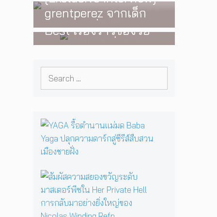
WATCH
,
LGBTQIAN+
‘One Day In The Sun’
grentperez จากเด็ก
I Wish You All the
พร้อมโชว์สุดพิเศษใน
อายุ 12 ปีที่ร้องเพลงใน
Best เรื่องราวของวัย
กรุงเทพ 17 ตุลาคม
ห้องนอน สู่การแสดง
รุ่นนอนไบนารี่ กับ
2026 นี้
คอนเสิร์ตต่อหน้าคนนับ
ครอบครัวที่เขาเลือกได้
หมื่น
Search
เอง ผลงานการกำกับ
for:
ภาพยนตร์เรื่องแรกของ
Tommy Dorfman
Y
A
G
A
รื้
อ
สั
ตำ
ม
น
ผั
า
ส
น
ค