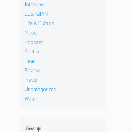
ก
ร์
า
Interview
เ
r
ลั
ปี
ว
ต
e
LGBTQIAN+
บ
2
คื
รี
n
ม
0
อ
Life & Culture
ย
t
า
2
ค
ม
p
อ
Music
6
ว
ก
e
ย่
ต้
า
Podcast
ลั
r
า
อ
ม
บ
e
ง
น
Politics
ห
ม
z
ยิ่
รั
วั
Read
า
จ
ง
บ
ง
พ
า
ใ
E
Review
สุ
บ
ก
ห
P
ด
Travel
แ
เ
ญ่
ใ
ท้
ฟ
ด็
ข
ห
Uncategorized
า
น
ก
อ
ม่
ย
Watch
เ
อ
ง
‘
ก่
พ
า
N
O
อ
ล
ยุ
i
n
น
ง
1
c
e
ด
ใ
2
o
D
ว
เรื่องล่าสุด
น
ปี
l
a