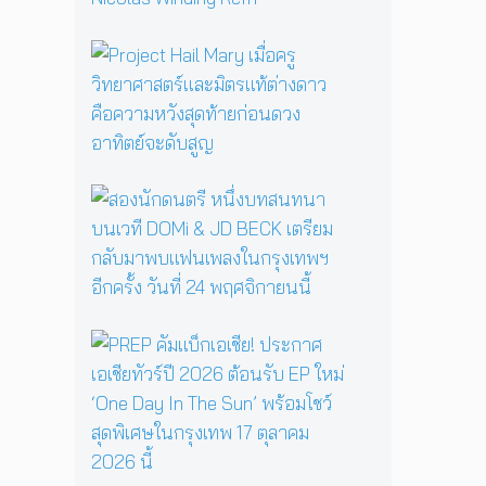
แ
ว
ม่
า
P
ม
ม
r
ด
ส
o
B
ย
j
a
อ
e
b
ง
c
a
ข
t
ส
Y
วั
H
อ
a
ญ
a
ง
g
ร
i
นั
a
ะ
l
ก
ป
ดั
M
ด
ลุ
บ
a
น
ก
ม
P
r
ต
ค
า
R
y
รี
ว
ส
E
เ
ห
า
เ
P
มื่
นึ่
ม
ต
คั
อ
ง
ด
อ
ม
ค
บ
า
ร์
แ
รู