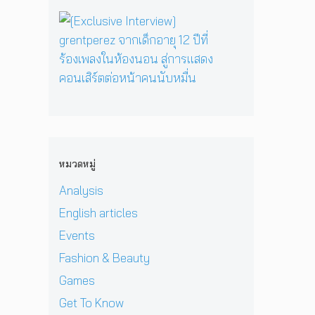
ท
ร์
พี
บ็
วิ
ส
[
ก
ซ
ก
ท
น
E
สู่
ใ
เ
ย
ท
x
ซี
น
อ
า
น
c
รี
H
เ
ศ
า
l
ส์
e
ชี
า
บ
u
สื
r
ย
ส
น
s
บ
P
!
ต
เ
i
ส
r
ป
ร์
ว
v
ว
i
ร
แ
ที
e
น
v
ะ
ล
หมวดหมู่
D
I
เ
a
ก
ะ
O
n
มื
t
า
Analysis
มิ
M
t
อ
e
ศ
ต
i
e
English articles
ง
H
เ
ร
&
r
ช
e
อ
แ
Events
J
v
า
l
เ
ท้
D
i
Fashion & Beauty
ย
l
ชี
ต่
B
e
ฝั่
ก
ย
า
Games
E
w
ง
า
ทั
ง
C
]
Get To Know
ร
ว
ด
K
g