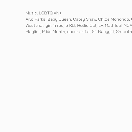
Categories
Music
,
LGBTQIAN+
Tags
Arlo Parks
,
Baby Queen
,
Catey Shaw
,
Chloe Moriondo
,
Westphal
,
girl in red
,
GIRLI
,
Hollie Col
,
LP
,
Mad Tsai
,
NOA
Playlist
,
Pride Month
,
queer artist
,
Sir Babygirl
,
Smoothb