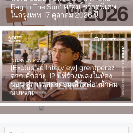
Day In The Sun’ พร้อมโชว์สุดพิเศษ
ในกรุงเทพ 17 ตุลาคม 2026 นี้
INTERVIEW
,
MUSIC
WATCH
,
LGBTQIAN+
[Exclusive Interview] grentperez
I Wish You All the Best เรื่องราวของ
จากเด็กอายุ 12 ปีที่ร้องเพลงในห้อง
วัยรุ่นนอนไบนารี่ กับครอบครัวที่เขา
นอน สู่การแสดงคอนเสิร์ตต่อหน้าคน
เลือกได้เอง ผลงานการกำกับ
นับหมื่น
ภาพยนตร์เรื่องแรกของ Tommy
Dorfman
Search