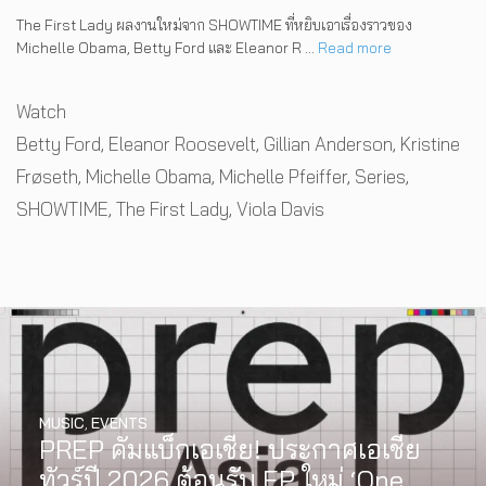
The First Lady ผลงานใหม่จาก SHOWTIME ที่หยิบเอาเรื่องราวของ
Michelle Obama, Betty Ford และ Eleanor R …
Read more
Categories
Watch
Tags
Betty Ford
,
Eleanor Roosevelt
,
Gillian Anderson
,
Kristine
Frøseth
,
Michelle Obama
,
Michelle Pfeiffer
,
Series
,
SHOWTIME
,
The First Lady
,
Viola Davis
MUSIC
,
EVENTS
PREP คัมแบ็กเอเชีย! ประกาศเอเชีย
ทัวร์ปี 2026 ต้อนรับ EP ใหม่ ‘One