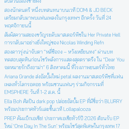
สืบสวนเมืองชายฝั่ง
สองนักดนตรี หนึ่งบทสนทนาบนเวที DOMi & JD BECK
เตรียมกลับมาพบแฟนเพลงในกรุงเทพฯ อีกครั้ง วันที่ 24
พฤศจิกายนนี้
สัมผัสความสยองขวัญระดับมาสเตอร์พีซใน Her Private Hell
การกลับมาอย่างยิ่งใหญ่ของ Nicolas Winding Refn
สองดาวรุ่งน่าจับตา “หลี่ซือถง – หวังเหยียนทง” ผ่านบท
ทดสอบสุดหินก่อนโชว์พลังการแสดงสุดตราตรึง ใน “Dear You
จดหมายรักถึงอาม่า” 6 สิงหาคมนี้ ที่โรงภาพยนตร์ทั่วไทย
Ariana Grande ส่งอัลบั้มใหม่ petal ผลงานมาสเตอร์พีซที่แฟน
เพลงทั่วโลกรอคอย พร้อมชวนแฟนๆ ร่วมกิจกรรมที่
EMSPHERE วันที่ 1-2 ส.ค. นี้
Ella Boh ศิลปิน dark pop ปล่อยอัลบั้ม EP ที่มีชื่อว่า BLURRY
พร้อมประกาศทัวร์และขึ้นเวที Lollapalooza
PREP คัมแบ็กเอเชีย! ประกาศเอเชียทัวร์ปี 2026 ต้อนรับ EP
ใหม่ ‘One Day In The Sun’ พร้อมโชว์สุดพิเศษในกรุงเทพ 17