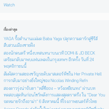
Watch
เรื่องล่าสุด
YAGA รื้อตำนานแม่มด Baba Yaga ปลุกความดาร์กสู่ซีรีส์
สืบสวนเมืองชายฝั่ง
สองนักดนตรี หนึ่งบทสนทนาบนเวที DOMi & JD BECK
เตรียมกลับมาพบแฟนเพลงในกรุงเทพฯ อีกครั้ง วันที่ 24
พฤศจิกายนนี้
สัมผัสความสยองขวัญระดับมาสเตอร์พีซใน Her Private Hell
การกลับมาอย่างยิ่งใหญ่ของ Nicolas Winding Refn
สองดาวรุ่งน่าจับตา “หลี่ซือถง – หวังเหยียนทง” ผ่านบท
ทดสอบสุดหินก่อนโชว์พลังการแสดงสุดตราตรึง ใน “Dear You
จดหมายรักถึงอาม่า” 6 สิงหาคมนี้ ที่โรงภาพยนตร์ทั่วไทย