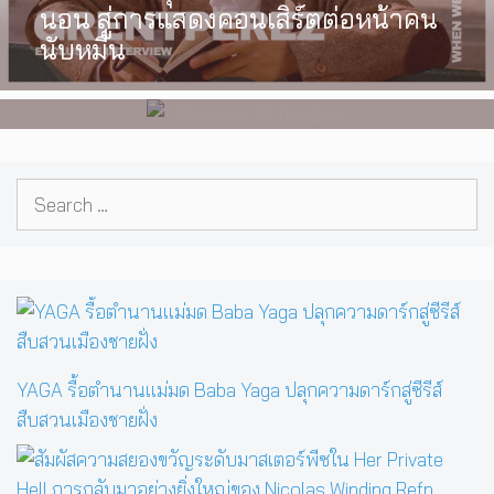
นอน สู่การแสดงคอนเสิร์ตต่อหน้าคน
เลือกได้เอง ผลงานการกำกับ
นับหมื่น
ภาพยนตร์เรื่องแรกของ Tommy
Dorfman
Search
for:
YAGA รื้อตำนานแม่มด Baba Yaga ปลุกความดาร์กสู่ซีรีส์
สืบสวนเมืองชายฝั่ง