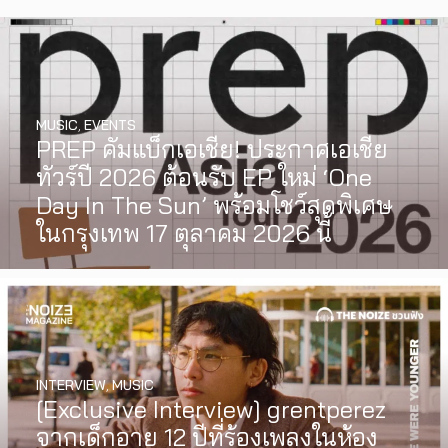
MUSIC
,
EVENTS
PREP คัมแบ็กเอเชีย! ประกาศเอเชีย
ทัวร์ปี 2026 ต้อนรับ EP ใหม่ ‘One
Day In The Sun’ พร้อมโชว์สุดพิเศษ
ในกรุงเทพ 17 ตุลาคม 2026 นี้
INTERVIEW
,
MUSIC
WATCH
,
LGBTQIAN+
[Exclusive Interview] grentperez
I Wish You All the Best เรื่องราวของ
จากเด็กอายุ 12 ปีที่ร้องเพลงในห้อง
วัยรุ่นนอนไบนารี่ กับครอบครัวที่เขา