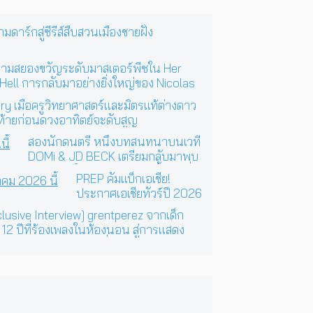
ร์กสู่ซีรีส์สืบสวนเมืองชายฝั่ง
วามสยองขวัญระดับมาสเตอร์พีซใน Her
 Hell การกลับมาอย่างยิ่งใหญ่ของ Nicolas
 Refn
ry เมื่อครูวิทยาศาสตร์และมิตรแท้ต่างดาว
ท้ายก่อนดวงอาทิตย์จะดับสูญ
สองนักดนตรี หนึ่งบทสนทนาบนเวที
DOMi & JD BECK เตรียมกลับมาพบ
แฟนเพลงในกรุงเทพฯ อีกครั้ง วันที่
PREP คัมแบ็กเอเชีย!
24 พฤศจิกายนนี้
ประกาศเอเชียทัวร์ปี 2026
ต้อนรับ EP ใหม่ ‘One Day
lusive Interview] grentperez จากเด็ก
In The Sun’ พร้อมโชว์สุด
 12 ปีที่ร้องเพลงในห้องนอน สู่การแสดง
พิเศษในกรุงเทพ 17
เสิร์ตต่อหน้าคนนับหมื่น
ตุลาคม 2026 นี้