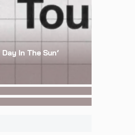
e Day In The Sun’
องนอน สู่การแสดง
่เขาเลือกได้เอง ผล