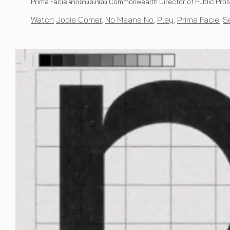
Prima Facie จากอ้างอิงของ Commonwealth Director of Public Pros
Categories
Tags
Watch
Jodie Comer
,
No Means No
,
Play
,
Prima Facie
,
S