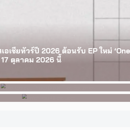
อเชียทัวร์ปี 2026 ต้อนรับ EP ใหม่ ‘On
17 ตุลาคม 2026 นี้
perez จากเด็กอายุ 12 ปีที่ร้องเพลงในห้
องราวของวัยรุ่นนอนไบนารี่ กับครอบครัวที
องแรกของ Tommy Dorfman