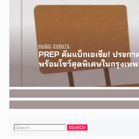
MUSIC
,
EVENTS
PREP คัมแบ็กเอเชีย! ประกาศเ
INTERVIEW
,
MUSIC
พร้อมโชว์สุดพิเศษในกรุงเทพ 
[Exclusive Interview] grent
WATCH
,
LGBTQIAN+
คอนเสิร์ตต่อหน้าคนนับหมื่น
I Wish You All the Best เรื่
งานการกำกับภาพยนตร์เรื่
Search
for: