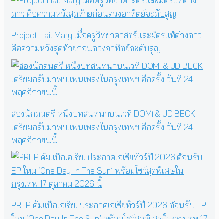
Project Hail Mary เมื่อครูวิทยาศาสตร์และมิตรแท้ต่างดาว
คือความหวังสุดท้ายก่อนดวงอาทิตย์จะดับสูญ
สองนักดนตรี หนึ่งบทสนทนาบนเวที DOMi & JD BECK
เตรียมกลับมาพบแฟนเพลงในกรุงเทพฯ อีกครั้ง วันที่ 24
พฤศจิกายนนี้
PREP คัมแบ็กเอเชีย! ประกาศเอเชียทัวร์ปี 2026 ต้อนรับ EP
ใหม่ ‘One Day In The Sun’ พร้อมโชว์สุดพิเศษในกรุงเทพ 17