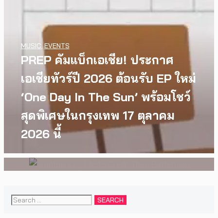
MUSIC
,
EVENTS
PREP คัมแบ็กเอเชีย! ประกาศ
เอเชียทัวร์ปี 2026 ต้อนรับ EP ใหม่
INTERVIEW
,
MUSIC
[Exclusive Interview]
‘One Day In The Sun’ พร้อมโชว์
grentperez จากเด็กอายุ 12 ปีที่
สุดพิเศษในกรุงเทพ 17 ตุลาคม
ร้องเพลงในห้องนอน สู่การแสดง
2026 นี้
คอนเสิร์ตต่อหน้าคนนับหมื่น
Search
for: