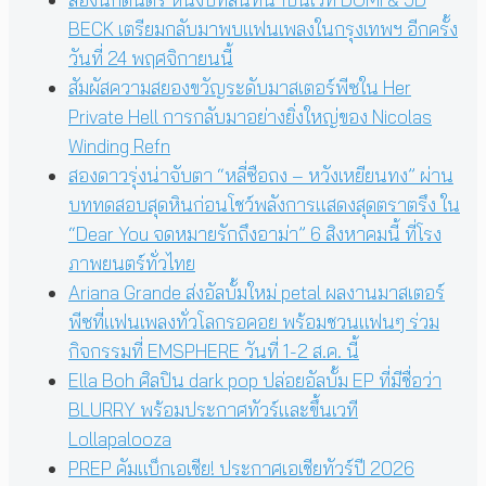
BECK เตรียมกลับมาพบแฟนเพลงในกรุงเทพฯ อีกครั้ง
วันที่ 24 พฤศจิกายนนี้
สัมผัสความสยองขวัญระดับมาสเตอร์พีซใน Her
Private Hell การกลับมาอย่างยิ่งใหญ่ของ Nicolas
Winding Refn
สองดาวรุ่งน่าจับตา “หลี่ซือถง – หวังเหยียนทง” ผ่าน
บททดสอบสุดหินก่อนโชว์พลังการแสดงสุดตราตรึง ใน
“Dear You จดหมายรักถึงอาม่า” 6 สิงหาคมนี้ ที่โรง
ภาพยนตร์ทั่วไทย
Ariana Grande ส่งอัลบั้มใหม่ petal ผลงานมาสเตอร์
พีซที่แฟนเพลงทั่วโลกรอคอย พร้อมชวนแฟนๆ ร่วม
กิจกรรมที่ EMSPHERE วันที่ 1-2 ส.ค. นี้
Ella Boh ศิลปิน dark pop ปล่อยอัลบั้ม EP ที่มีชื่อว่า
BLURRY พร้อมประกาศทัวร์และขึ้นเวที
Lollapalooza
PREP คัมแบ็กเอเชีย! ประกาศเอเชียทัวร์ปี 2026