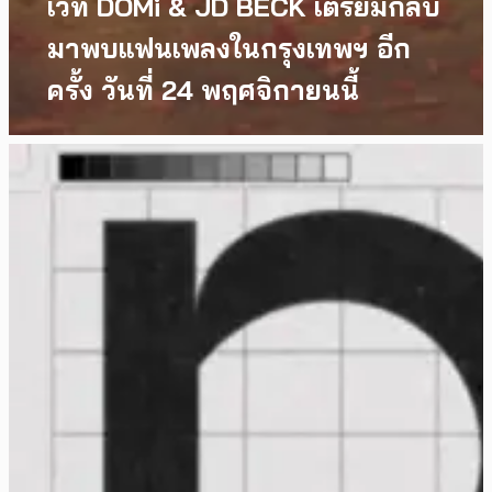
เวที DOMi & JD BECK เตรียมกลับ
มาพบแฟนเพลงในกรุงเทพฯ อีก
ครั้ง วันที่ 24 พฤศจิกายนนี้