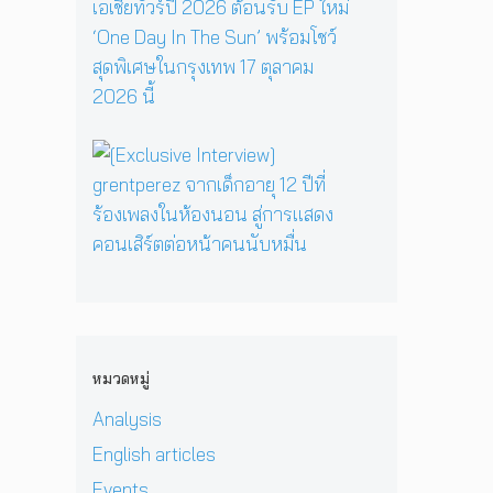
y
รี
ว
ส
E
เ
ห
า
เ
P
มื่
นึ่
ม
ต
คั
อ
ง
ด
อ
ม
ค
บ
า
ร์
แ
รู
ท
ร์
พี
บ็
วิ
ส
[
ก
ซ
ก
ท
น
E
สู่
ใ
เ
ย
ท
x
ซี
น
อ
า
น
c
รี
H
เ
ศ
า
l
ส์
e
ชี
า
บ
u
สื
r
ย
ส
น
s
บ
P
!
ต
เ
i
ส
r
ป
ร์
ว
v
ว
i
ร
แ
ที
e
น
v
ะ
ล
หมวดหมู่
D
I
เ
a
ก
ะ
O
n
มื
t
า
Analysis
มิ
M
t
อ
e
ศ
ต
i
e
English articles
ง
H
เ
ร
&
r
ช
e
อ
แ
Events