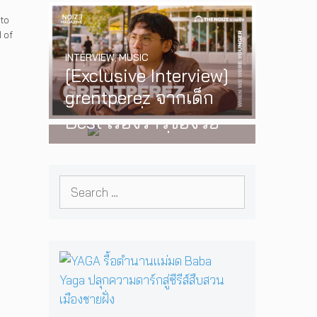
‘One Day In The Sun’
 to
 of
พร้อมโชว์สุดพิเศษใน
e
INTERVIEW
,
MUSIC
กรุงเทพ 17 ตุลาคม
[Exclusive Interview]
2026 นี้
WATCH
,
LGBTQIAN+
grentperez จากเด็ก
I Wish You All the
อายุ 12 ปีที่ร้องเพลงใน
Best เรื่องราวของวัย
ห้องนอน สู่การแสดง
รุ่นนอนไบนารี่ กับ
คอนเสิร์ตต่อหน้าคนนับ
ครอบครัวที่เขาเลือกได้
หมื่น
Search
เอง ผลงานการกำกับ
for:
ภาพยนตร์เรื่องแรกของ
Tommy Dorfman
Y
A
G
A