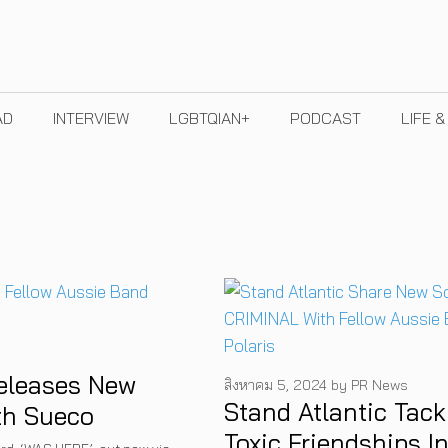
AD
INTERVIEW
LGBTQIAN+
PODCAST
LIFE 
Releases New
สิงหาคม 5, 2024
by
PR News
Stand Atlantic Tack
th Sueco
Toxic Friendships I