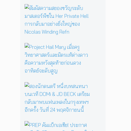
รื้
อ
สั
ตำ
ม
น
ผั
า
ส
น
ค
แ
ว
ม่
า
P
ม
ม
r
ด
ส
o
B
ย
j
a
อ
e
b
ง
c
a
ข
t
ส
Y
วั
H
อ
a
ญ
a
ง
g
ร
i
นั
a
ะ
l
ก
ป
ดั
M
ด
ลุ
บ
a
น
ก
ม
P
r
ต
ค
า
R