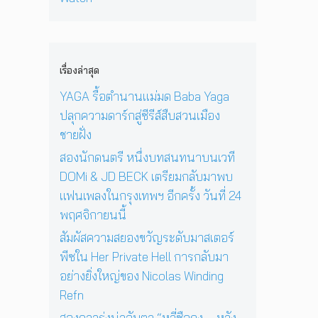
ง
‘
ก่
พ
า
N
O
อ
ล
ยุ
i
n
น
ง
1
c
e
ด
ใ
2
o
D
ว
เรื่องล่าสุด
น
ปี
l
a
ง
ก
ที่
a
y
YAGA รื้อตำนานแม่มด Baba Yaga
อ
รุ
ร้
s
I
า
ปลุกความดาร์กสู่ซีรีส์สืบสวนเมือง
ง
อ
W
n
ทิ
เ
ง
ชายฝั่ง
i
T
ต
ท
เ
n
h
ย์
สองนักดนตรี หนึ่งบทสนทนาบนเวที
พ
พ
d
e
จ
DOMi & JD BECK เตรียมกลับมาพบ
ฯ
ล
i
S
ะ
อี
ง
แฟนเพลงในกรุงเทพฯ อีกครั้ง วันที่ 24
n
u
ดั
ก
ใ
g
n
พฤศจิกายนนี้
บ
ค
น
R
’
สู
รั้
ห้
สัมผัสความสยองขวัญระดับมาสเตอร์
e
พ
ญ
ง
อ
f
ร้
พีซใน Her Private Hell การกลับมา
วั
ง
n
อ
อย่างยิ่งใหญ่ของ Nicolas Winding
น
น
ม
Refn
ที่
อ
โ
2
น
ช
สองดาวรุ่งน่าจับตา “หลี่ซือถง – หวัง