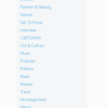
J
v
า
l
เ
ท้
D
i
Fashion & Beauty
ย
l
ชี
ต่
B
e
ฝั่
ก
ย
า
Games
E
w
ง
า
ทั
ง
C
]
Get To Know
ร
ว
ด
K
g
ก
ร์
า
Interview
เ
r
ลั
ปี
ว
ต
e
LGBTQIAN+
บ
2
คื
รี
n
ม
0
อ
Life & Culture
ย
t
า
2
ค
ม
p
อ
Music
6
ว
ก
e
ย่
ต้
า
Podcast
ลั
r
า
อ
ม
บ
e
ง
น
Politics
ห
ม
z
ยิ่
รั
วั
Read
า
จ
ง
บ
ง
พ
า
ใ
E
Review
สุ
บ
ก
ห
P
ด
Travel
แ
เ
ญ่
ใ
ท้
ฟ
ด็
ข
ห
Uncategorized
า
น
ก
อ
ม่
ย
Watch
เ
อ