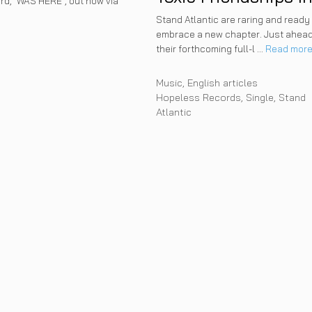
rd, ‘WAS HERE’, out now via
“FRENEMIES”
Stand Atlantic are raring and ready
embrace a new chapter. Just ahead
their forthcoming full-l …
Read mor
Categories
Music
,
English articles
Tags
Hopeless Records
,
Single
,
Stand
Atlantic