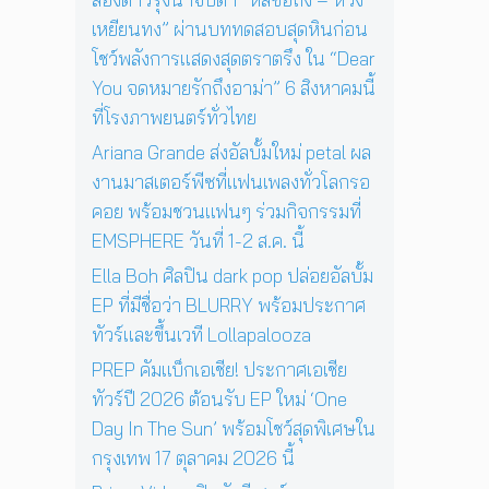
4
สู่
ว์
เหยียนทง” ผ่านบททดสอบสุดหินก่อน
พ
ก
สุ
ฤ
า
โชว์พลังการแสดงสุดตราตรึง ใน “Dear
ด
ศ
ร
You จดหมายรักถึงอาม่า” 6 สิงหาคมนี้
พิ
จิ
แ
เ
ที่โรงภาพยนตร์ทั่วไทย
ก
ส
ศ
า
ด
Ariana Grande ส่งอัลบั้มใหม่ petal ผล
ษ
ย
ง
ใ
งานมาสเตอร์พีซที่แฟนเพลงทั่วโลกรอ
น
ค
น
คอย พร้อมชวนแฟนๆ ร่วมกิจกรรมที่
นี้
อ
ก
EMSPHERE วันที่ 1-2 ส.ค. นี้
น
รุ
เ
ง
Ella Boh ศิลปิน dark pop ปล่อยอัลบั้ม
สิ
เ
EP ที่มีชื่อว่า BLURRY พร้อมประกาศ
ร์
ท
ต
ทัวร์และขึ้นเวที Lollapalooza
พ
ต่
1
PREP คัมแบ็กเอเชีย! ประกาศเอเชีย
อ
7
ทัวร์ปี 2026 ต้อนรับ EP ใหม่ ‘One
ห
ตุ
น้
Day In The Sun’ พร้อมโชว์สุดพิเศษใน
ล
า
า
กรุงเทพ 17 ตุลาคม 2026 นี้
ค
ค