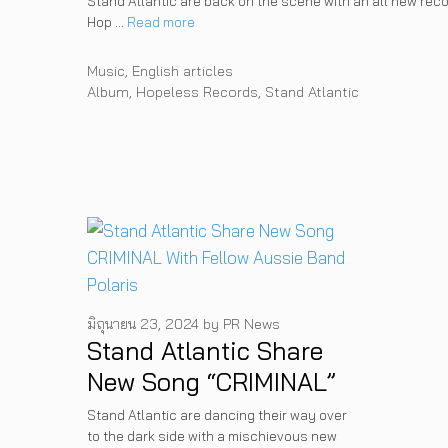
Stand Atlantic are back on the scene with an all new reco
Hop …
Read more
Categories
Music
,
English articles
Tags
Album
,
Hopeless Records
,
Stand Atlantic
มิถุนายน 23, 2024
by
PR News
Stand Atlantic Share
New Song “CRIMINAL”
With Fellow Aussie
Stand Atlantic are dancing their way over
to the dark side with a mischievous new
Band Polaris