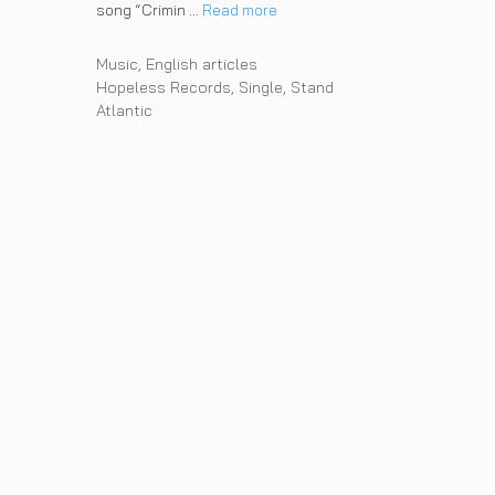
song “Crimin …
Read more
Categories
Music
,
English articles
Tags
Hopeless Records
,
Single
,
Stand
Atlantic